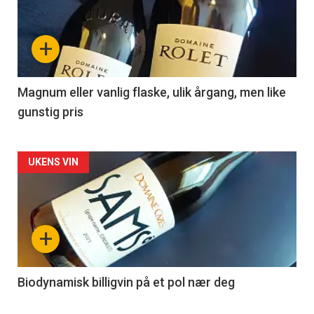
akkurat
nå
+
-
3
Magnum eller vanlig flaske, ulik årgang, men like
gunstig pris
Forsiden
UKENS VIN
akkurat
nå
+
-
4
Biodynamisk billigvin på et pol nær deg