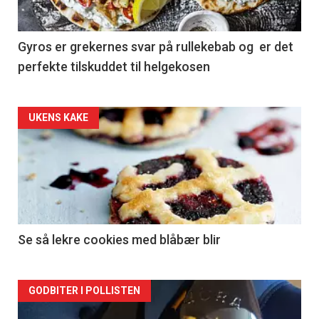
Gyros er grekernes svar på rullekebab og er det
perfekte tilskuddet til helgekosen
Forsiden
UKENS KAKE
akkurat
nå
-
2
Se så lekre cookies med blåbær blir
Forsiden
GODBITER I POLLISTEN