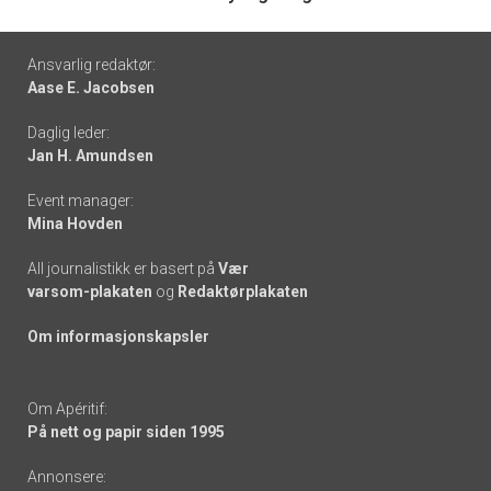
Footer
Ansvarlig redaktør:
Aase E. Jacobsen
-
Daglig leder:
links
Jan H. Amundsen
Event manager:
Mina Hovden
All journalistikk er basert på
Vær
varsom-plakaten
og
Redaktørplakaten
Om informasjonskapsler
Om Apéritif:
På nett og papir siden 1995
Annonsere: