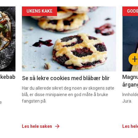
Forsiden
For
UKENS KAKE
GODB
akkurat
akk
nå
nå
-
-
+
2
3
lekebab
Magnum
Se så lekre cookies med blåbær blir
årgang
Har du allerede sikret deg noen av skogens søte
blå, er disse minipaiene en god måte å bruke
Innhold
fangsten på.
Jura.
e
Les hele saken
Les hel