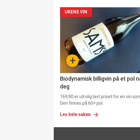
Forsiden
UKENS VIN
akkurat
nå
-
+
4
Biodynamisk billigvin på et pol 
deg
169,90 er utrolig lavt priset for en vin s
Den finnes på 60+ pol.
Les hele saken
Footer