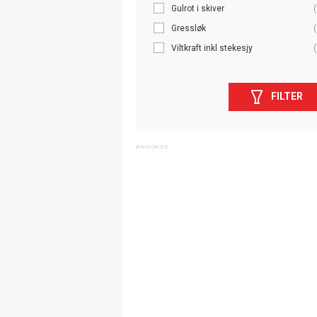
Gulrot i skiver
(
Gressløk
(
Viltkraft inkl stekesjy
(
FILTER