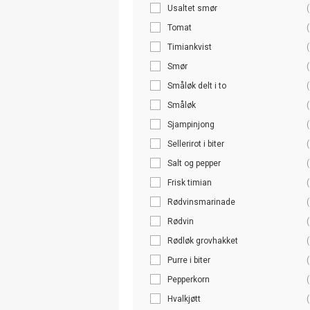
Usaltet smør
(
Tomat
(
Timiankvist
(
Smør
(
Småløk delt i to
(
Småløk
(
Sjampinjong
(
Sellerirot i biter
(
Salt og pepper
(
Frisk timian
(
Rødvinsmarinade
(
Rødvin
(
Rødløk grovhakket
(
Purre i biter
(
Pepperkorn
(
Hvalkjøtt
(