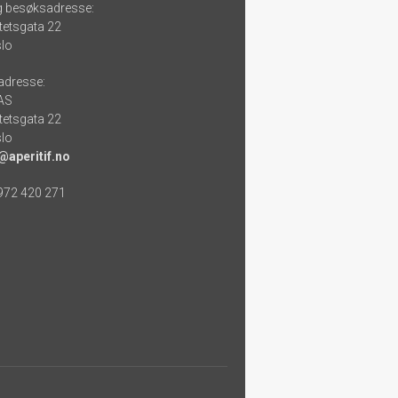
g besøksadresse:
tetsgata 22
lo
adresse:
 AS
tetsgata 22
lo
@aperitif.no
 972 420 271