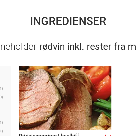
INGREDIENSER
nneholder
rødvin inkl. rester fra
1)
0)
1)
1)
Rødvinsmarinert hvalbiff