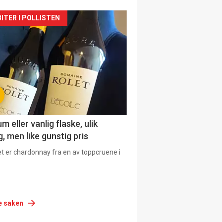
siden
ITER I POLLISTEN
urat
 eller vanlig flaske, ulik
, men like gunstig pris
et er chardonnay fra en av toppcruene i
e saken