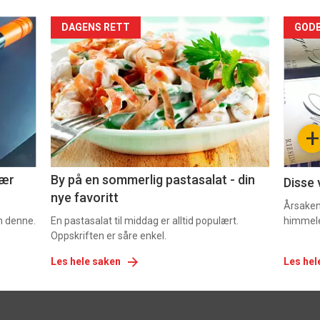
Forsiden
For
DAGENS RETT
GODB
akkurat
akk
nå
nå
-
-
+
5
6
nær
By på en sommerlig pastasalat - din
Disse 
nye favoritt
Årsaken 
om denne.
En pastasalat til middag er alltid populært.
himmel
Oppskriften er såre enkel.
Les hele saken
Les hel