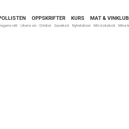
POLLISTEN
OPPSKRIFTER
KURS
MAT & VINKLUB
Menu
Dagens rett
Ukens vin
Drinker
Gavekort
Nyhetsbrev
Min kokebok
Mine 