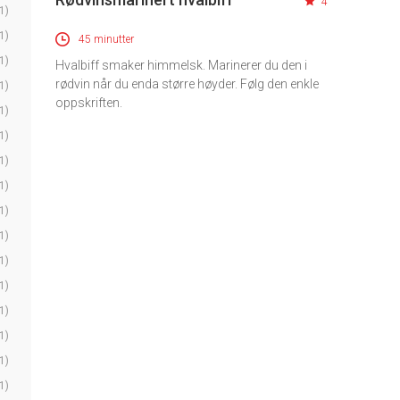
4
1)
1)
45 minutter
1)
Hvalbiff smaker himmelsk. Marinerer du den i
rødvin når du enda større høyder. Følg den enkle
1)
oppskriften.
1)
1)
1)
1)
1)
1)
1)
1)
1)
1)
1)
1)