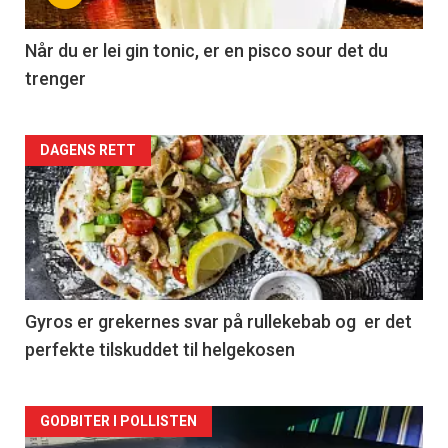
Når du er lei gin tonic, er en pisco sour det du
trenger
Forsiden
DAGENS RETT
akkurat
nå
-
2
Gyros er grekernes svar på rullekebab og er det
perfekte tilskuddet til helgekosen
Forsiden
GODBITER I POLLISTEN