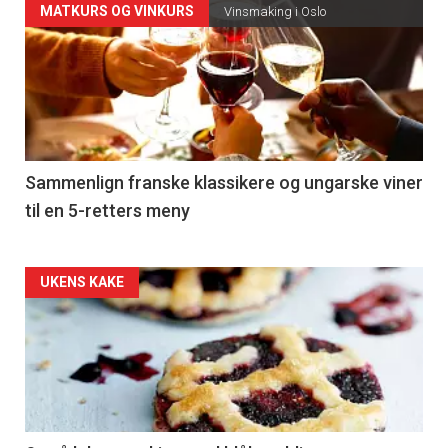
Forsiden
MATKURS OG VINKURS
Vinsmaking i Oslo
akkurat
nå
-
5
Sammenlign franske klassikere og ungarske viner
til en 5-retters meny
Forsiden
UKENS KAKE
akkurat
nå
-