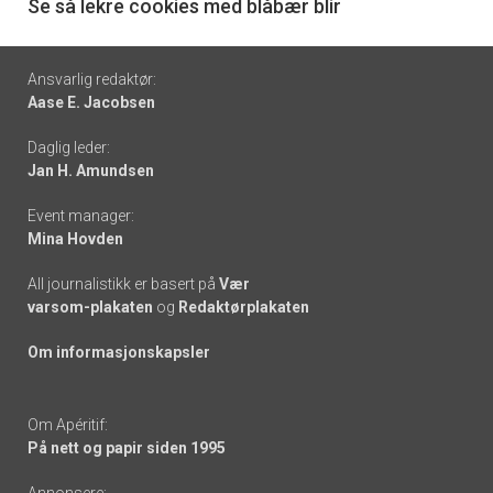
6
Se så lekre cookies med blåbær blir
Footer
Ansvarlig redaktør:
Aase E. Jacobsen
-
Daglig leder:
links
Jan H. Amundsen
Event manager:
Mina Hovden
All journalistikk er basert på
Vær
varsom-plakaten
og
Redaktørplakaten
Om informasjonskapsler
Om Apéritif:
På nett og papir siden 1995