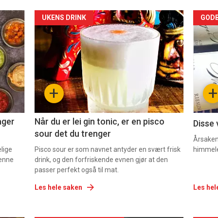
Forsiden
For
UKENS DRINK
GODB
akkurat
akk
nå
nå
-
-
+
+
2
3
ager
Når du er lei gin tonic, er en pisco
Disse 
sour det du trenger
Årsaken 
elige
Pisco sour er som navnet antyder en svært frisk
himmel
denne
drink, og den forfriskende evnen gjør at den
passer perfekt også til mat.
Les hele saken
Les hel