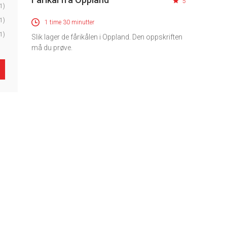
5
1)
1)
1 time 30 minutter
1)
Slik lager de fårikålen i Oppland. Den oppskriften
må du prøve.