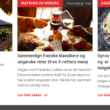
Forsiden
For
MATKURS OG VINKURS
DAGE
Vinsmaking i Oslo
akkurat
akk
nå
nå
-
-
5
6
Sammenlign franske klassikere og
Gyros 
ungarske viner til en 5-retters meny
og er 
nne
helge
Ungarn mot Frankrike, hvilken vin er din favoritt?
Denne kvelden inviterer Kullt for å vise deg hvor
Om du ha
høy kvalitet ungarske viner faktisk har, sammen
helgen e
med en utrolig meny.
fredags
Les hele saken
Les hel