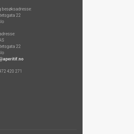
g besøksadresse:
tetsgata 22
lo
adresse:
 AS
tetsgata 22
lo
@aperitif.no
 972 420 271