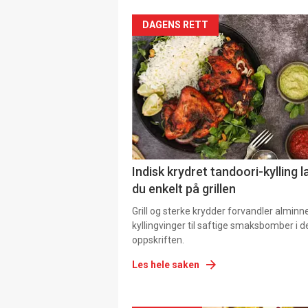
DAGENS RETT
Indisk krydret tandoori-kylling l
du enkelt på grillen
Grill og sterke krydder forvandler alminn
kyllingvinger til saftige smaksbomber i 
oppskriften.
Les hele saken