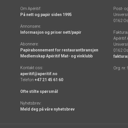
Om Apéritif:
Post- o
På nett og papir siden 1995
Universi
0162 Os
Annonsere:
Informasjon og priser nett/papir
Faktura
Apéritif
Abonnere:
Universi
Papirabonnement for restaurantbransjen
0162 Os
Medlemskap Apéritif Mat- og vinklubb
faktura
Kontakt oss:
Org. nr.
aperitif@aperitif.no
Telefon
+47 21 45 61 60
Ofte stilte spørsmål
Nyhetsbrev:
Meld deg på våre nyhetsbrev