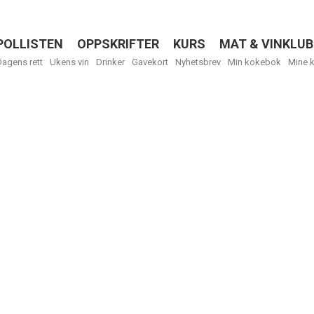
POLLISTEN
OPPSKRIFTER
KURS
MAT & VINKLUB
Menu
Dagens rett
Ukens vin
Drinker
Gavekort
Nyhetsbrev
Min kokebok
Mine 