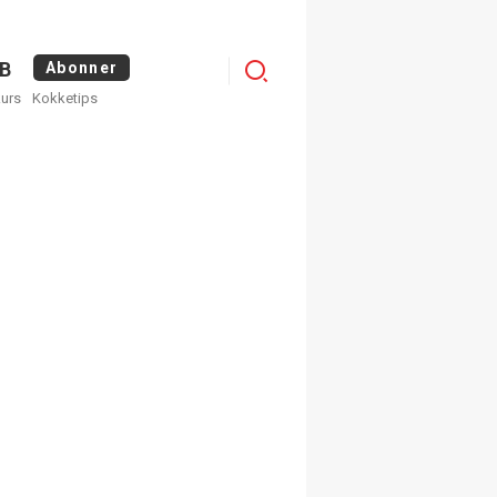
Logg
B
Abonner
kurs
Kokketips
inn