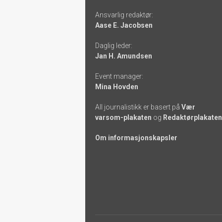
Footer
Ansvarlig redaktør:
-
Aase E. Jacobsen
links
Daglig leder:
Jan H. Amundsen
Event manager:
Mina Hovden
All journalistikk er basert på
Vær
varsom-plakaten
og
Redaktørplakaten
Om informasjonskapsler