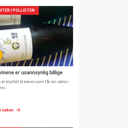
siden
ITER I POLLISTEN
urat
vinene er usannsynlig billige
er knyttet til eieren som får sin «lønn i
en».
e saken