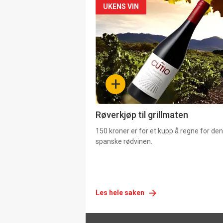
Forsiden
UKENS VIN
akkurat
nå
-
+
4
Røverkjøp til grillmaten
150 kroner er for et kupp å regne for de
spanske rødvinen.
Les hele saken