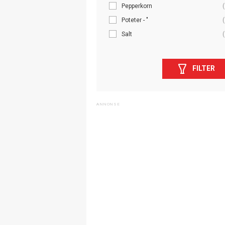
Pepperkorn
(
Poteter - "
(
Salt
(
FILTER