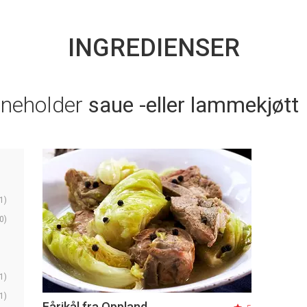
INGREDIENSER
nneholder
saue -eller lammekjøtt
1)
0)
1)
1)
Fårikål fra Oppland