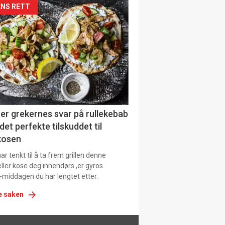
siden
NS RETT
urat
er grekernes svar på rullekebab
det perfekte tilskuddet til
kosen
r tenkt til å ta frem grillen denne
ller kose deg innendørs ,er gyros
-middagen du har lengtet etter.
e saken