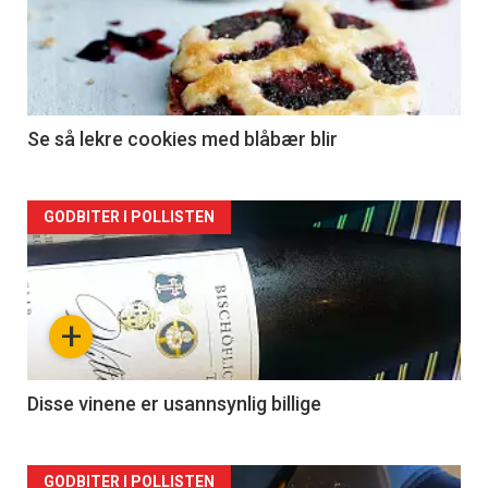
Se så lekre cookies med blåbær blir
Forsiden
GODBITER I POLLISTEN
akkurat
nå
+
-
2
Disse vinene er usannsynlig billige
Forsiden
GODBITER I POLLISTEN