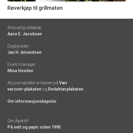
6
Røverkjøp til grillmaten
Footer
Ansvarlig redaktør:
Aase E. Jacobsen
-
Daglig leder:
links
Jan H. Amundsen
Event manager:
Mina Hovden
All journalistikk er basert på
Vær
varsom-plakaten
og
Redaktørplakaten
Om informasjonskapsler
Om Apéritif:
På nett og papir siden 1995