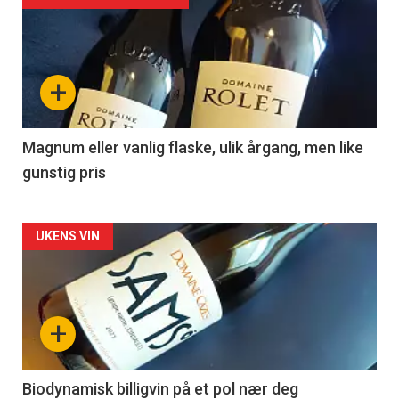
akkurat
nå
+
-
3
Magnum eller vanlig flaske, ulik årgang, men like
gunstig pris
Forsiden
UKENS VIN
akkurat
nå
+
-
4
Biodynamisk billigvin på et pol nær deg