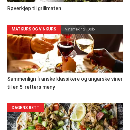
4
Røverkjøp til grillmaten
Forsiden
MATKURS OG VINKURS
Vinsmaking i Oslo
akkurat
nå
-
5
Sammenlign franske klassikere og ungarske viner
til en 5-retters meny
Forsiden
DAGENS RETT
akkurat