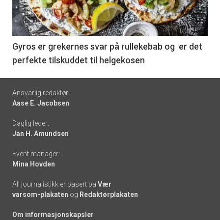
nå
-
6
Gyros er grekernes svar på rullekebab og er det
perfekte tilskuddet til helgekosen
Footer
Ansvarlig redaktør:
Aase E. Jacobsen
-
Daglig leder:
links
Jan H. Amundsen
Event manager:
Mina Hovden
All journalistikk er basert på
Vær
varsom-plakaten
og
Redaktørplakaten
Om informasjonskapsler