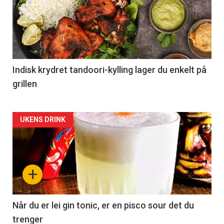
Indisk krydret tandoori-kylling lager du enkelt på
grillen
Forsiden
UKENS DRINK
akkurat
nå
+
-
2
Når du er lei gin tonic, er en pisco sour det du
trenger