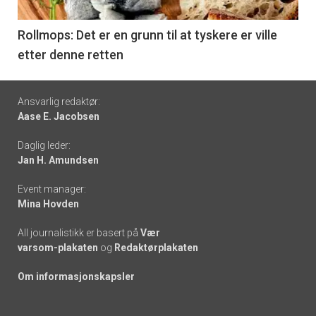
-
6
Rollmops: Det er en grunn til at tyskere er ville
etter denne retten
Footer
Ansvarlig redaktør:
Aase E. Jacobsen
-
Daglig leder:
links
Jan H. Amundsen
Event manager:
Mina Hovden
All journalistikk er basert på
Vær
varsom-plakaten
og
Redaktørplakaten
Om informasjonskapsler