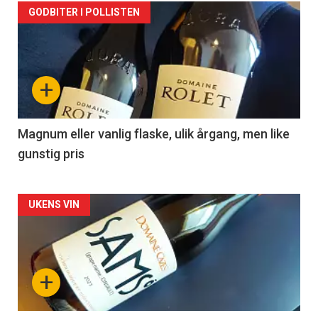
Forsiden
GODBITER I POLLISTEN
akkurat
nå
+
-
3
Magnum eller vanlig flaske, ulik årgang, men like
gunstig pris
Forsiden
UKENS VIN
akkurat
nå
+
-