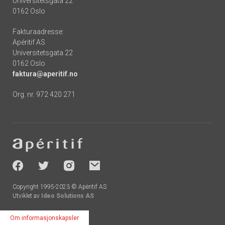
Universitetsgata 22
0162 Oslo
Fakturaadresse:
Apéritif AS
Universitetsgata 22
0162 Oslo
faktura@aperitif.no
Org. nr. 972 420 271
Footer
-
socials
Copyright 1995-2023 © Apéritif AS
Utviklet av
Ideo Solutions AS
Om informasjonskapsler