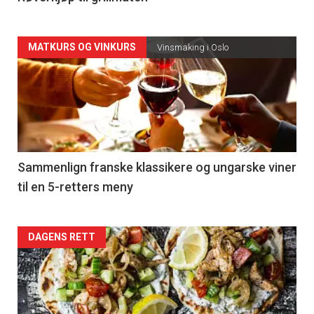
Forsiden
MATKURS OG VINKURS
Vinsmaking i Oslo
akkurat
nå
-
5
Sammenlign franske klassikere og ungarske viner
til en 5-retters meny
Forsiden
DAGENS RETT
akkurat
nå