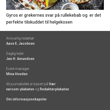
-
6
Gyros er grekernes svar på rullekebab og er det
perfekte tilskuddet til helgekosen
Footer
Ansvarlig redaktør:
Aase E. Jacobsen
-
Daglig leder:
links
Jan H. Amundsen
Event manager:
Mina Hovden
All journalistikk er basert på
Vær
varsom-plakaten
og
Redaktørplakaten
Om informasjonskapsler