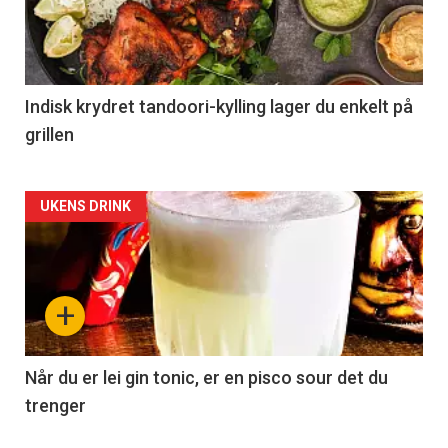
Indisk krydret tandoori-kylling lager du enkelt på
grillen
Forsiden
UKENS DRINK
akkurat
nå
+
-
2
Når du er lei gin tonic, er en pisco sour det du
trenger