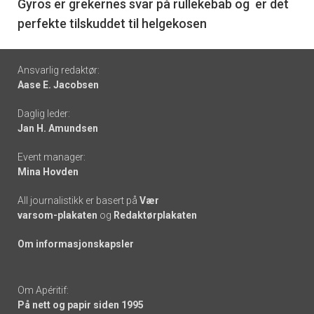
6
Gyros er grekernes svar på rullekebab og er det
perfekte tilskuddet til helgekosen
Footer
Ansvarlig redaktør:
Aase E. Jacobsen
-
Daglig leder:
links
Jan H. Amundsen
Event manager:
Mina Hovden
All journalistikk er basert på
Vær
varsom-plakaten
og
Redaktørplakaten
Om informasjonskapsler
Om Apéritif:
På nett og papir siden 1995