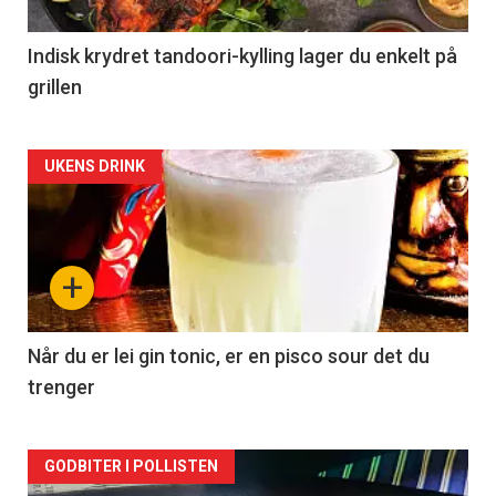
Indisk krydret tandoori-kylling lager du enkelt på
grillen
Forsiden
UKENS DRINK
akkurat
nå
+
-
2
Når du er lei gin tonic, er en pisco sour det du
trenger
Forsiden
GODBITER I POLLISTEN