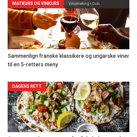
Forsiden
MATKURS OG VINKURS
Vinsmaking i Oslo
akkurat
nå
-
5
Sammenlign franske klassikere og ungarske viner
til en 5-retters meny
Forsiden
DAGENS RETT
akkurat
nå
-