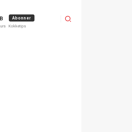
Logg
B
Abonner
kurs
Kokketips
inn