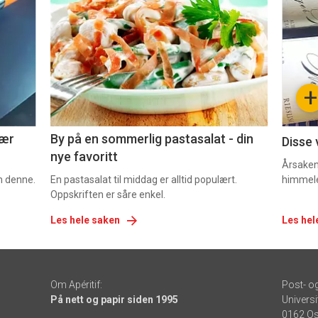
akkurat
akk
nå
nå
-
-
+
5
6
nær
By på en sommerlig pastasalat - din
Disse 
nye favoritt
Årsaken 
om denne.
En pastasalat til middag er alltid populært.
himmel
Oppskriften er såre enkel.
Les hele saken
Les hel
Om Apéritif:
Post- o
På nett og papir siden 1995
Universi
0162 Os