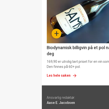
akkurat
nå
-
+
4
Biodynamisk billigvin på et pol 
deg
169,90 er utrolig lavt priset for en vin s
Den finnes på 60+ pol.
Les hele saken
Footer
Ansvarlig redaktør:
-
Aase E. Jacobsen