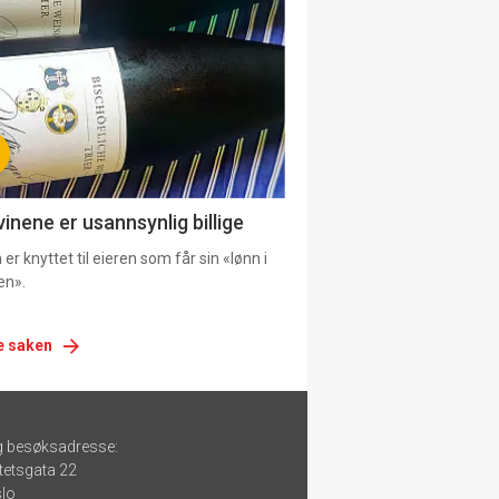
urat
vinene er usannsynlig billige
er knyttet til eieren som får sin «lønn i
en».
e saken
g besøksadresse:
tetsgata 22
lo