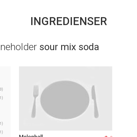
INGREDIENSER
nneholder
sour mix soda
0)
1)
1)
1)
Melonball