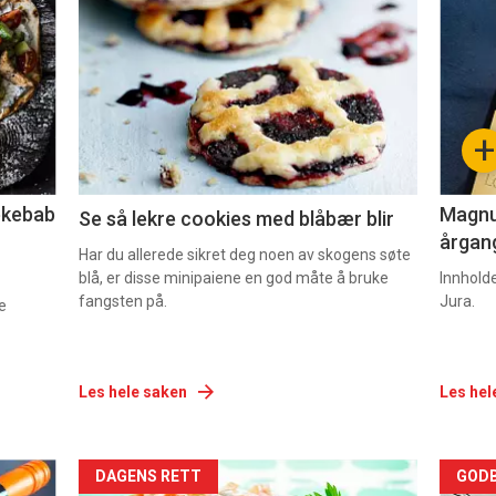
akkurat
akk
nå
nå
-
-
+
2
3
lekebab
Magnum
Se så lekre cookies med blåbær blir
årgang
Har du allerede sikret deg noen av skogens søte
blå, er disse minipaiene en god måte å bruke
Innhold
fangsten på.
Jura.
e
Les hele saken
Les hel
Forsiden
For
DAGENS RETT
GODB