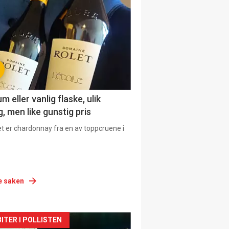
urat
 eller vanlig flaske, ulik
, men like gunstig pris
et er chardonnay fra en av toppcruene i
e saken
siden
ITER I POLLISTEN