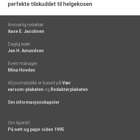
perfekte tilskuddet til helgekosen
Footer
Ansvarlig redaktør:
Aase E. Jacobsen
-
Daglig leder:
links
Jan H. Amundsen
Event manager:
Mina Hovden
All journalistikk er basert på
Vær
varsom-plakaten
og
Redaktørplakaten
Om informasjonskapsler
Om Apéritif:
På nett og papir siden 1995