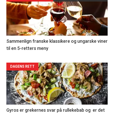
akkurat
nå
-
5
Sammenlign franske klassikere og ungarske viner
til en 5-retters meny
Forsiden
DAGENS RETT
akkurat
nå
-
6
Gyros er grekernes svar på rullekebab og er det