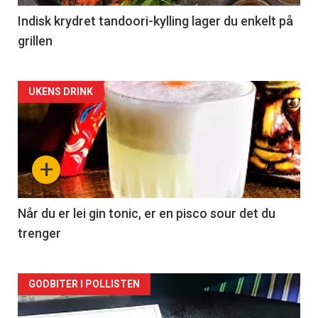
Indisk krydret tandoori-kylling lager du enkelt på
grillen
Forsiden
UKENS DRINK
akkurat
nå
+
-
2
Når du er lei gin tonic, er en pisco sour det du
trenger
Forsiden
GODBITER I POLLISTEN
akkurat