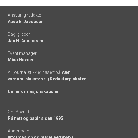
Footer
Ansvarlig redaktør:
Aase E. Jacobsen
-
Daglig leder:
links
Jan H. Amundsen
Event manager:
Mina Hovden
All journalistikk er basert på
Vær
varsom-plakaten
og
Redaktørplakaten
Om informasjonskapsler
Om Apéritif:
På nett og papir siden 1995
Annonsere:
Informasjon og priser nett/papir