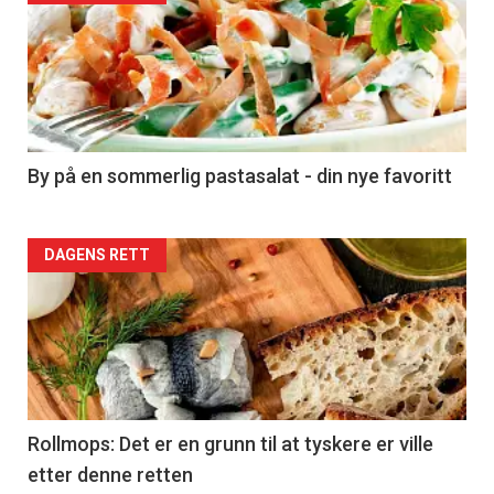
akkurat
nå
-
5
By på en sommerlig pastasalat - din nye favoritt
Forsiden
DAGENS RETT
akkurat
nå
-
6
Rollmops: Det er en grunn til at tyskere er ville
etter denne retten