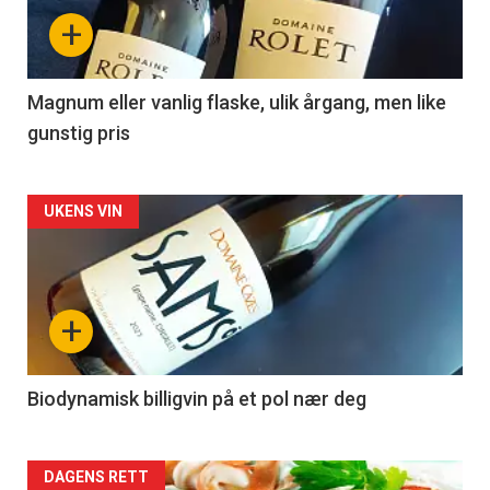
nå
+
-
3
Magnum eller vanlig flaske, ulik årgang, men like
gunstig pris
Forsiden
UKENS VIN
akkurat
nå
+
-
4
Biodynamisk billigvin på et pol nær deg
Forsiden
DAGENS RETT