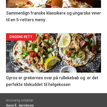
-
5
Sammenlign franske klassikere og ungarske viner
til en 5-retters meny
Forsiden
DAGENS RETT
akkurat
nå
-
6
Gyros er grekernes svar på rullekebab og er det
perfekte tilskuddet til helgekosen
Footer
Ansvarlig redaktør:
Aase E. Jacobsen