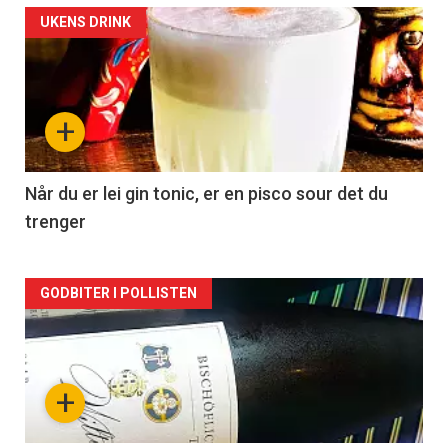
Forsiden
UKENS DRINK
akkurat
nå
+
-
2
Når du er lei gin tonic, er en pisco sour det du
trenger
Forsiden
GODBITER I POLLISTEN
akkurat
nå
+
-