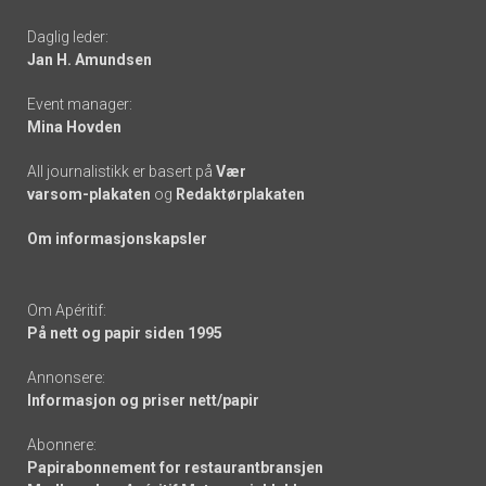
-
Daglig leder:
links
Jan H. Amundsen
Event manager:
Mina Hovden
All journalistikk er basert på
Vær
varsom-plakaten
og
Redaktørplakaten
Om informasjonskapsler
Om Apéritif:
På nett og papir siden 1995
Annonsere:
Informasjon og priser nett/papir
Abonnere:
Papirabonnement for restaurantbransjen