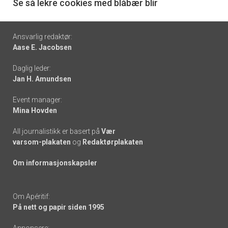
6
Se så lekre cookies med blåbær blir
Footer
Ansvarlig redaktør:
Aase E. Jacobsen
-
Daglig leder:
links
Jan H. Amundsen
Event manager:
Mina Hovden
All journalistikk er basert på
Vær
varsom-plakaten
og
Redaktørplakaten
Om informasjonskapsler
Om Apéritif:
På nett og papir siden 1995