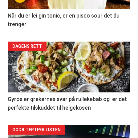
Når du er lei gin tonic, er en pisco sour det du
trenger
Forsiden
DAGENS RETT
akkurat
nå
-
2
Gyros er grekernes svar på rullekebab og er det
perfekte tilskuddet til helgekosen
Forsiden
GODBITER I POLLISTEN