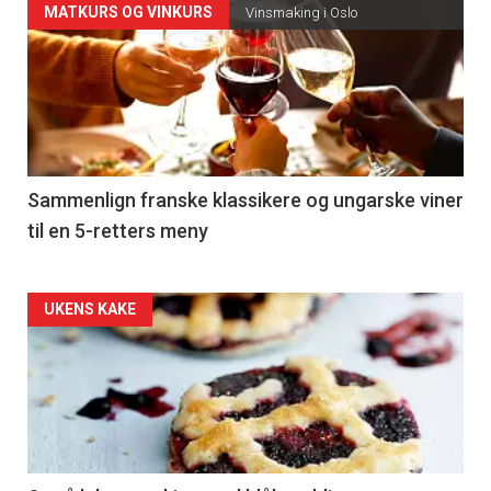
Forsiden
MATKURS OG VINKURS
Vinsmaking i Oslo
akkurat
nå
-
5
Sammenlign franske klassikere og ungarske viner
til en 5-retters meny
Forsiden
UKENS KAKE
akkurat
nå
-