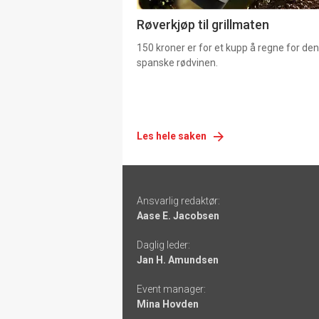
Røverkjøp til grillmaten
150 kroner er for et kupp å regne for de
spanske rødvinen.
Les hele saken
Footer
Ansvarlig redaktør:
-
Aase E. Jacobsen
links
Daglig leder:
Jan H. Amundsen
Event manager:
Mina Hovden