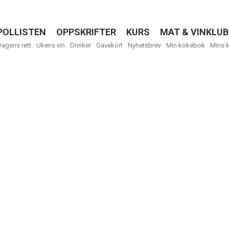
POLLISTEN
OPPSKRIFTER
KURS
MAT & VINKLUB
Menu
Dagens rett
Ukens vin
Drinker
Gavekort
Nyhetsbrev
Min kokebok
Mine 