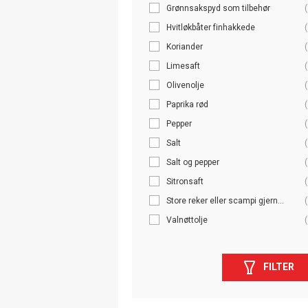
Grønnsakspyd som tilbehør
(
Hvitløkbåter finhakkede
(
Koriander
(
Limesaft
(
Olivenolje
(
Paprika rød
(
Pepper
(
Salt
(
Salt og pepper
(
Sitronsaft
(
Store reker eller scampi gjern...
(
Valnøttolje
(
FILTER