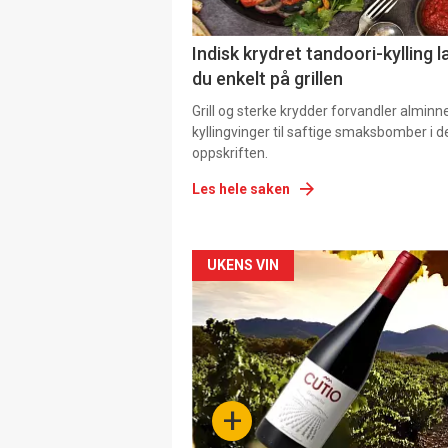
Indisk krydret tandoori-kylling l
du enkelt på grillen
Grill og sterke krydder forvandler alminn
kyllingvinger til saftige smaksbomber i 
oppskriften.
Les hele saken
Forsiden
UKENS VIN
akkurat
nå
-
+
4