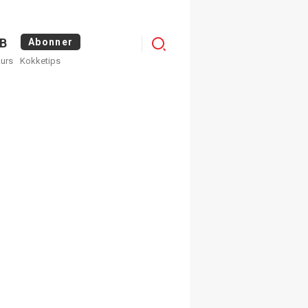
Logg
B
Abonner
kurs
Kokketips
inn