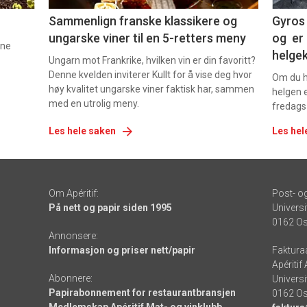
Sammenlign franske klassikere og
Gyros 
ungarske viner til en 5-retters meny
og er 
nne
helge
Ungarn mot Frankrike, hvilken vin er din favoritt?
Denne kvelden inviterer Kullt for å vise deg hvor
Om du ha
høy kvalitet ungarske viner faktisk har, sammen
helgen e
med en utrolig meny.
fredags
Les hele saken
Les hel
Om Apéritif:
Post- o
På nett og papir siden 1995
Universi
0162 Os
Annonsere:
Informasjon og priser nett/papir
Faktura
Apéritif
Abonnere:
Universi
Papirabonnement for restaurantbransjen
0162 Os