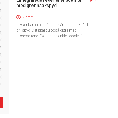
4
1)
med grønnsakspyd
1)
2 timer
1)
Rekker kan du også grille når du trer de på et
1)
grillspyd. Det skal du også gjøre med
1)
grønnsakene. Følg denne enkle oppskriften.
1)
1)
1)
1)
1)
1)
1)