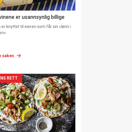
vinene er usannsynlig billige
er knyttet til eieren som får sin «lønn i
en».
e saken
siden
NS RETT
urat