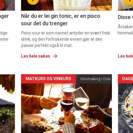
2
3
ager
Når du er lei gin tonic, er en pisco
Disse 
sour det du trenger
Årsaken 
elige
Pisco sour er som navnet antyder en svært frisk
himmel
denne
drink, og den forfriskende evnen gjør at den
passer perfekt også til mat.
Les hele saken
Les hel
Forsiden
For
MATKURS OG VINKURS
DAGE
Vinsmaking i Oslo
akkurat
akk
nå
nå
-
-
5
6