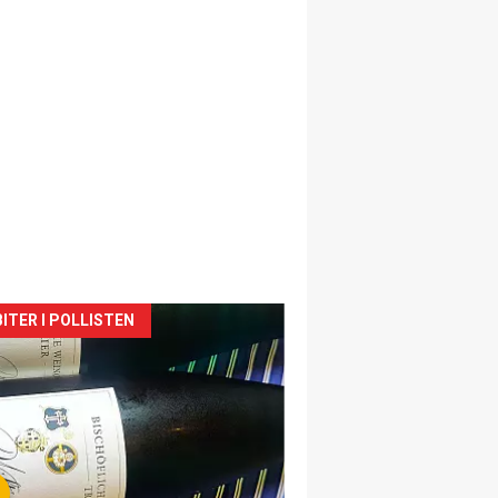
siden
ITER I POLLISTEN
urat