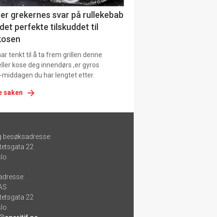
er grekernes svar på rullekebab
det perfekte tilskuddet til
kosen
r tenkt til å ta frem grillen denne
ller kose deg innendørs ,er gyros
-middagen du har lengtet etter.
e saken
g besøksadresse:
tetsgata 22
lo
adresse:
 AS
tetsgata 22
lo