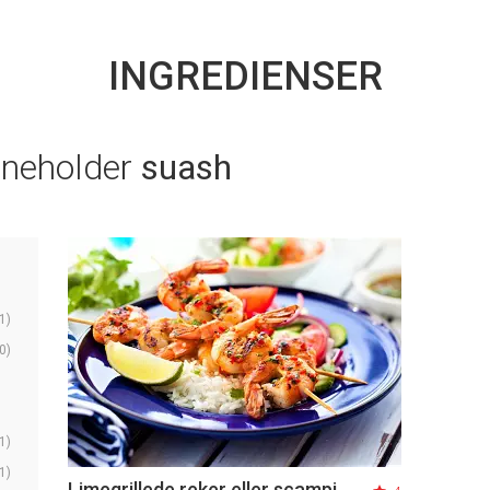
INGREDIENSER
nneholder
suash
1)
0)
1)
1)
Limegrillede reker eller scampi