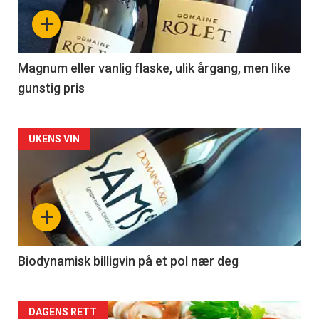
nå
+
-
3
Magnum eller vanlig flaske, ulik årgang, men like
gunstig pris
Forsiden
UKENS VIN
akkurat
nå
+
-
4
Biodynamisk billigvin på et pol nær deg
Forsiden
DAGENS RETT