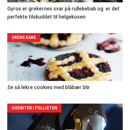
Gyros er grekernes svar på rullekebab og er det
perfekte tilskuddet til helgekosen
Forsiden
UKENS KAKE
akkurat
nå
-
2
Se så lekre cookies med blåbær blir
Forsiden
GODBITER I POLLISTEN
akkurat