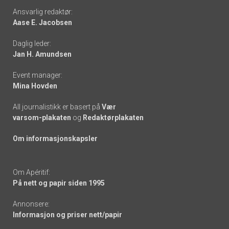
Footer
Ansvarlig redaktør:
Aase E. Jacobsen
-
Daglig leder:
links
Jan H. Amundsen
Event manager:
Mina Hovden
All journalistikk er basert på
Vær
varsom-plakaten
og
Redaktørplakaten
Om informasjonskapsler
Om Apéritif:
På nett og papir siden 1995
Annonsere:
Informasjon og priser nett/papir