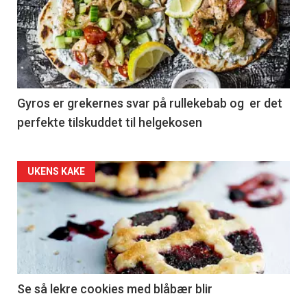
Gyros er grekernes svar på rullekebab og er det
perfekte tilskuddet til helgekosen
Forsiden
UKENS KAKE
akkurat
nå
-
2
Se så lekre cookies med blåbær blir