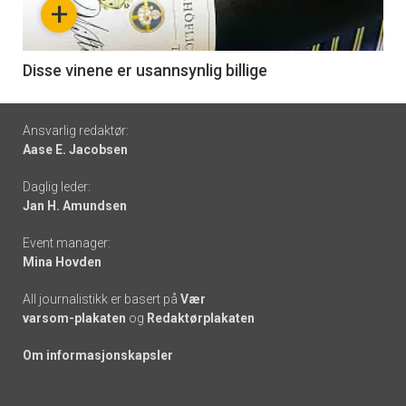
+
-
6
Disse vinene er usannsynlig billige
Footer
Ansvarlig redaktør:
Aase E. Jacobsen
-
Daglig leder:
links
Jan H. Amundsen
Event manager:
Mina Hovden
All journalistikk er basert på
Vær
varsom-plakaten
og
Redaktørplakaten
Om informasjonskapsler