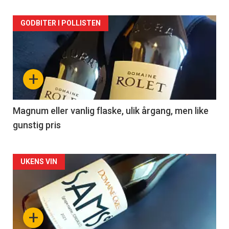
Forsiden
GODBITER I POLLISTEN
akkurat
nå
+
-
3
Magnum eller vanlig flaske, ulik årgang, men like
gunstig pris
Forsiden
UKENS VIN
akkurat
nå
+
-