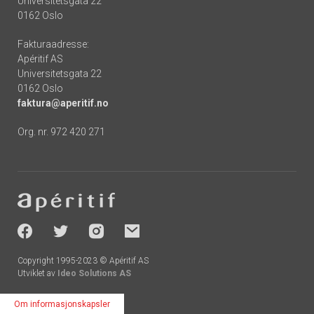
Universitetsgata 22
0162 Oslo
Fakturaadresse:
Apéritif AS
Universitetsgata 22
0162 Oslo
faktura@aperitif.no
Org. nr. 972 420 271
Footer
-
socials
Copyright 1995-2023 © Apéritif AS
Utviklet av
Ideo Solutions AS
Om informasjonskapsler