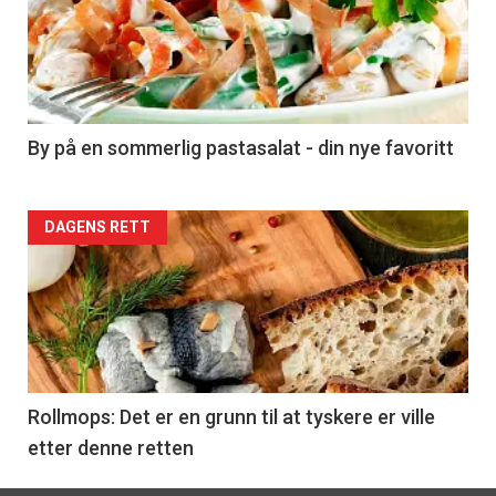
akkurat
nå
-
5
By på en sommerlig pastasalat - din nye favoritt
Forsiden
DAGENS RETT
akkurat
nå
-
6
Rollmops: Det er en grunn til at tyskere er ville
etter denne retten