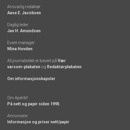
Footer
Ansvarlig redaktør:
Aase E. Jacobsen
-
Daglig leder:
links
Jan H. Amundsen
Event manager:
Mina Hovden
All journalistikk er basert på
Vær
varsom-plakaten
og
Redaktørplakaten
Om informasjonskapsler
Om Apéritif:
På nett og papir siden 1995
Annonsere:
Informasjon og priser nett/papir