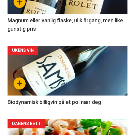
+
-
3
Magnum eller vanlig flaske, ulik årgang, men like
gunstig pris
Forsiden
UKENS VIN
akkurat
nå
+
-
4
Biodynamisk billigvin på et pol nær deg
Forsiden
DAGENS RETT