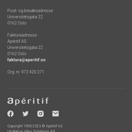
Post- og besøksadresse:
Universitetsgata 22
0162 Oslo
Fakturaadresse:
Apéritif AS
Universitetsgata 22
0162 Oslo
faktura@aperitif.no
Org. nr. 972 420 271
Footer
-
socials
Copyright 1995-2023 © Apéritif AS
Utviklet av
Ideo Solutions AS