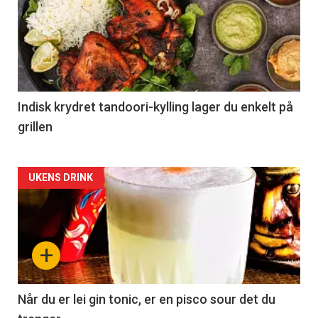
Indisk krydret tandoori-kylling lager du enkelt på
grillen
Forsiden
UKENS DRINK
akkurat
nå
+
-
2
Når du er lei gin tonic, er en pisco sour det du