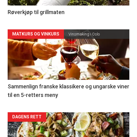
4
Røverkjøp til grillmaten
Forsiden
MATKURS OG VINKURS
Vinsmaking i Oslo
akkurat
nå
-
5
Sammenlign franske klassikere og ungarske viner
til en 5-retters meny
Forsiden
DAGENS RETT
akkurat