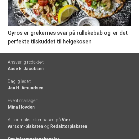
nå
-
6
Gyros er grekernes svar på rullekebab og er det
perfekte tilskuddet til helgekosen
Footer
Ansvarlig redaktør:
Aase E. Jacobsen
-
Daglig leder:
links
Jan H. Amundsen
Event manager:
Mina Hovden
All journalistikk er basert på
Vær
varsom-plakaten
og
Redaktørplakaten