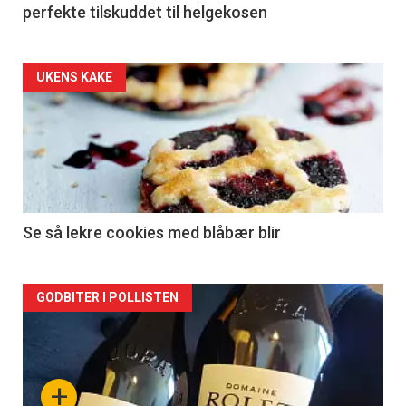
perfekte tilskuddet til helgekosen
Forsiden
UKENS KAKE
akkurat
nå
-
2
Se så lekre cookies med blåbær blir
Forsiden
GODBITER I POLLISTEN
akkurat
nå
+