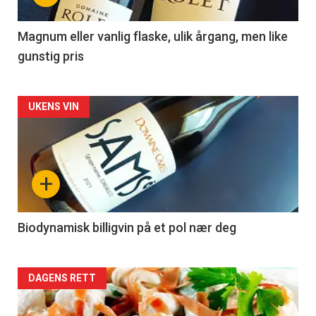
-
3
Magnum eller vanlig flaske, ulik årgang, men like
gunstig pris
Forsiden
UKENS VIN
akkurat
nå
+
-
4
Biodynamisk billigvin på et pol nær deg
Forsiden
DAGENS RETT
akkurat