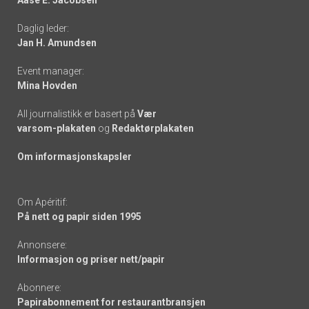
Aase E. Jacobsen
-
Daglig leder:
links
Jan H. Amundsen
Event manager:
Mina Hovden
All journalistikk er basert på
Vær
varsom-plakaten
og
Redaktørplakaten
Om informasjonskapsler
Om Apéritif:
På nett og papir siden 1995
Annonsere:
Informasjon og priser nett/papir
Abonnere:
Papirabonnement for restaurantbransjen