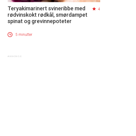
Teryakimarinert svineribbe med
4
rødvinskokt rødkål, smørdampet
spinat og grevinnepoteter
5 minutter