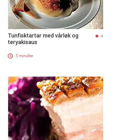
Tunfisktartar med vårløk og
4
teryakisaus
5 minutter