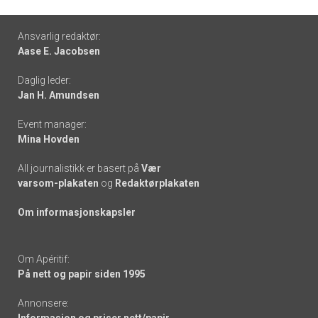
Footer
Ansvarlig redaktør:
Aase E. Jacobsen
-
Daglig leder:
links
Jan H. Amundsen
Event manager:
Mina Hovden
All journalistikk er basert på
Vær
varsom-plakaten
og
Redaktørplakaten
Om informasjonskapsler
Om Apéritif:
På nett og papir siden 1995
Annonsere: