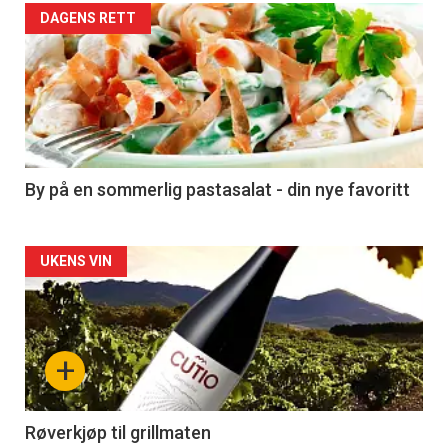
Forsiden
DAGENS RETT
akkurat
nå
-
5
By på en sommerlig pastasalat - din nye favoritt
Forsiden
UKENS VIN
akkurat
nå
+
-
6
Røverkjøp til grillmaten