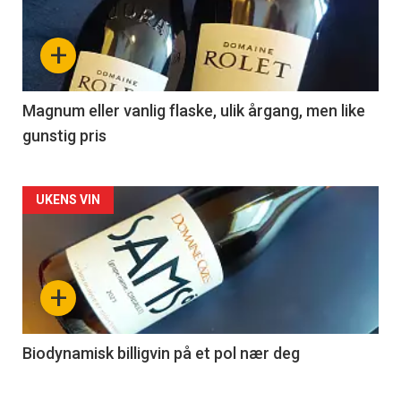
nå
+
-
3
Magnum eller vanlig flaske, ulik årgang, men like
gunstig pris
Forsiden
UKENS VIN
akkurat
nå
+
-
4
Biodynamisk billigvin på et pol nær deg