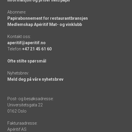
Informasjon og priser nett/papir
Abonnere:
Papirabonnement for restaurantbransjen
Medlemskap Apéritif Mat- og vinklubb
Kontakt oss:
aperitif@aperitif.no
Telefon
+47 21 45 61 60
Ofte stilte spørsmål
Nyhetsbrev:
Meld deg på våre nyhetsbrev
Post- og besøksadresse:
Universitetsgata 22
0162 Oslo
Fakturaadresse:
Apéritif AS