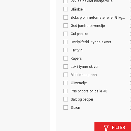
2x2 ss hakket bladpersille
(
Blåskjell
(
Boks plommetomater eller ½ kg...
(
God jomfru-olivenolje
(
Gul paprika
(
Hvitløkfedd i tynne skiver
(
Hvitvin
(
Kapers
(
Løk i tynne skiver
(
Middels squash
(
Olivenolje
(
Pris pr porsjon ca kr 40
(
Salt og pepper
(
Sitron
(
FILTER