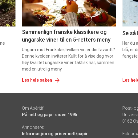
-
-
5
6
Sammenlign franske klassikere og
Se så 
ungarske viner til en 5-retters meny
nne
Har du 
Ungarn mot Frankrike, hvilken vin er din favoritt?
blå, er
Denne kvelden inviterer Kullt for å vise deg hvor
fangste
høy kvalitet ungarske viner faktisk har, sammen
med en utrolig meny.
Les hele saken
Les hel
Om Apéritif:
Post- o
På nett og papir siden 1995
Universi
0162 Os
Annonsere:
Informasjon og priser nett/papir
Faktura