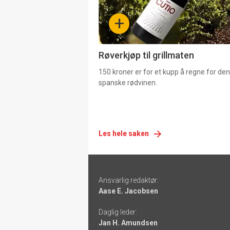
-
+
4
Røverkjøp til grillmaten
150 kroner er for et kupp å regne for de
spanske rødvinen.
Les hele saken
Footer
Ansvarlig redaktør:
-
Aase E. Jacobsen
links
Daglig leder:
Jan H. Amundsen