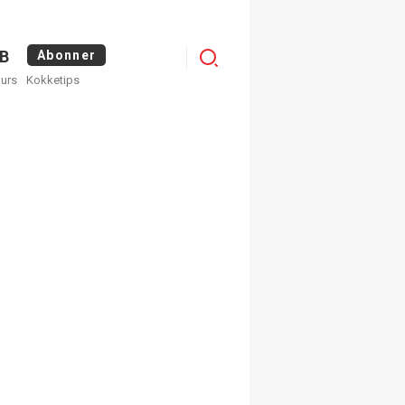
Logg
B
Abonner
kurs
Kokketips
inn