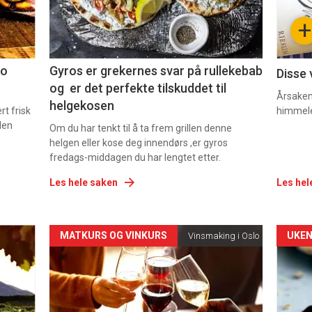
-
-
+
2
3
co
Gyros er grekernes svar på rullekebab
Disse 
og er det perfekte tilskuddet til
Årsaken 
helgekosen
t frisk
himmel
den
Om du har tenkt til å ta frem grillen denne
helgen eller kose deg innendørs ,er gyros
fredags-middagen du har lengtet etter.
Les hele saken
Les hel
Forsiden
For
MATKURS OG VINKURS
UKEN
Vinsmaking i Oslo
akkurat
akk
nå
nå