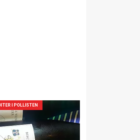
siden
ITER I POLLISTEN
urat