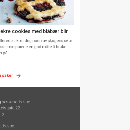
lekre cookies med blåbær blir
allerede sikret deg noen av skogens søte
 disse minipaiene en god måte å bruke
n på.
e saken
g besøksadresse:
tetsgata 22
lo
adresse: