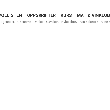
POLLISTEN
OPPSKRIFTER
KURS
MAT & VINKLUB
Menu
Dagens rett
Ukens vin
Drinker
Gavekort
Nyhetsbrev
Min kokebok
Mine 