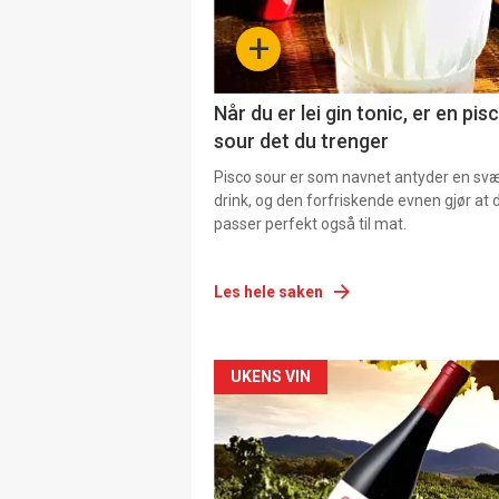
+
Når du er lei gin tonic, er en pis
sour det du trenger
Pisco sour er som navnet antyder en svær
drink, og den forfriskende evnen gjør at 
passer perfekt også til mat.
Les hele saken
Forsiden
UKENS VIN
akkurat
nå