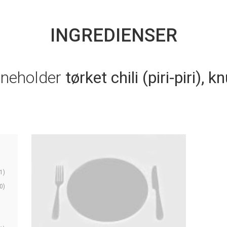
INGREDIENSER
nneholder
tørket chili (piri-piri), 
1)
0)