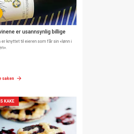
vinene er usannsynlig billige
er knyttet til eieren som får sin «lønn i
en».
e saken
siden
S KAKE
urat