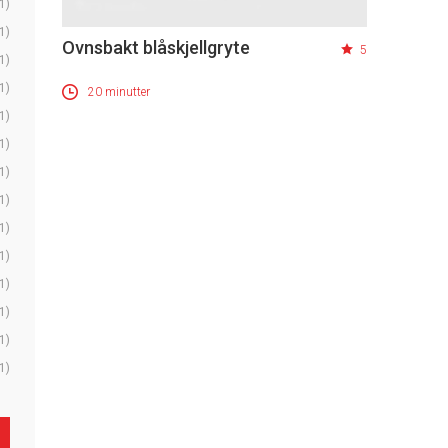
1)
1)
Ovnsbakt blåskjellgryte
5
1)
1)
20 minutter
1)
1)
1)
1)
1)
1)
1)
1)
1)
1)