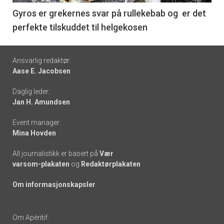
6
Gyros er grekernes svar på rullekebab og er det
perfekte tilskuddet til helgekosen
Footer
Ansvarlig redaktør:
Aase E. Jacobsen
-
Daglig leder:
links
Jan H. Amundsen
Event manager:
Mina Hovden
All journalistikk er basert på
Vær
varsom-plakaten
og
Redaktørplakaten
Om informasjonskapsler
Om Apéritif: