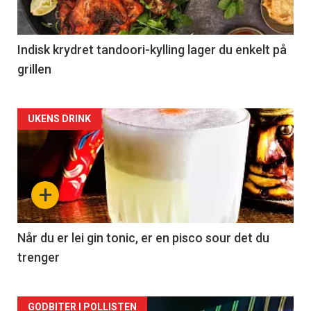
Indisk krydret tandoori-kylling lager du enkelt på
grillen
Forsiden
UKENS DRINK
akkurat
nå
+
-
2
Når du er lei gin tonic, er en pisco sour det du
trenger
Forsiden
GODBITER I POLLISTEN