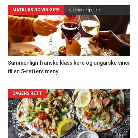
Forsiden
MATKURS OG VINKURS
Vinsmaking i Oslo
akkurat
nå
-
5
Sammenlign franske klassikere og ungarske viner
til en 5-retters meny
Forsiden
DAGENS RETT
akkurat
nå
-