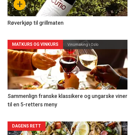
+
-
4
Røverkjøp til grillmaten
Forsiden
MATKURS OG VINKURS
Vinsmaking i Oslo
akkurat
nå
-
5
Sammenlign franske klassikere og ungarske viner
til en 5-retters meny
Forsiden
DAGENS RETT