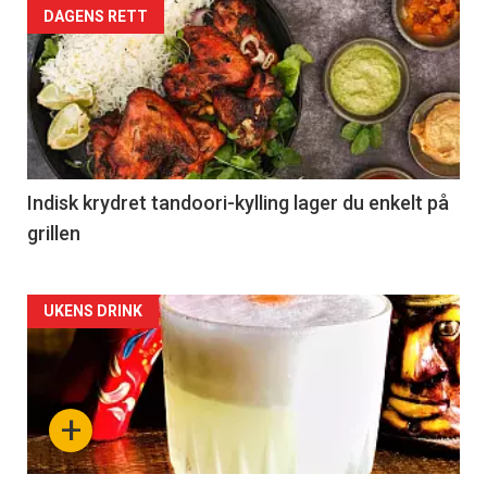
DAGENS RETT
Indisk krydret tandoori-kylling lager du enkelt på
grillen
Forsiden
UKENS DRINK
akkurat
nå
+
-