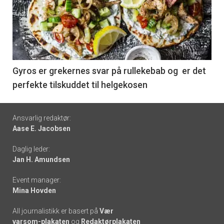
akkurat
nå
-
6
Gyros er grekernes svar på rullekebab og er det
perfekte tilskuddet til helgekosen
Footer
Ansvarlig redaktør:
Aase E. Jacobsen
-
Daglig leder:
links
Jan H. Amundsen
Event manager:
Mina Hovden
All journalistikk er basert på
Vær
varsom-plakaten
og
Redaktørplakaten