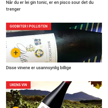
2
Når du er lei gin tonic, er en pisco sour det du
trenger
Forsiden
GODBITER I POLLISTEN
akkurat
nå
+
-
3
Disse vinene er usannsynlig billige
Forsiden
UKENS VIN
akkurat
nå