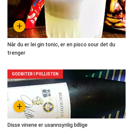
akkurat
nå
+
-
2
Når du er lei gin tonic, er en pisco sour det du
trenger
Forsiden
GODBITER I POLLISTEN
akkurat
nå
+
-
3
Disse vinene er usannsynlig billige