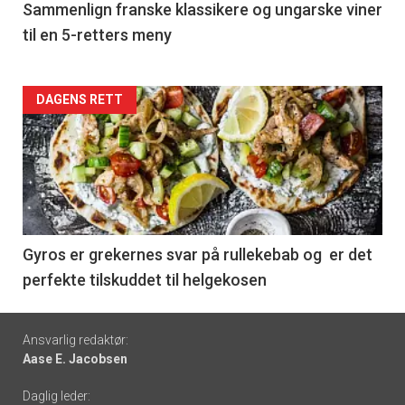
5
Sammenlign franske klassikere og ungarske viner
til en 5-retters meny
Forsiden
DAGENS RETT
akkurat
nå
-
6
Gyros er grekernes svar på rullekebab og er det
perfekte tilskuddet til helgekosen
Footer
Ansvarlig redaktør:
Aase E. Jacobsen
-
Daglig leder: