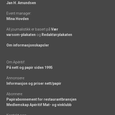
links
Jan H. Amundsen
Event manager:
Mina Hovden
All journalistikk er basert på
Vær
varsom-plakaten
og
Redaktørplakaten
Om informasjonskapsler
Om Apéritif:
På nett og papir siden 1995
Annonsere:
Informasjon og priser nett/papir
Abonnere:
Papirabonnement for restaurantbransjen
Medlemskap Apéritif Mat- og vinklubb