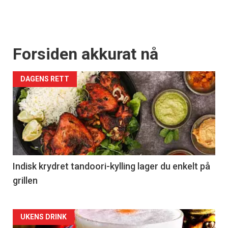
Forsiden akkurat nå
DAGENS RETT
Indisk krydret tandoori-kylling lager du enkelt på
grillen
Forsiden
UKENS DRINK