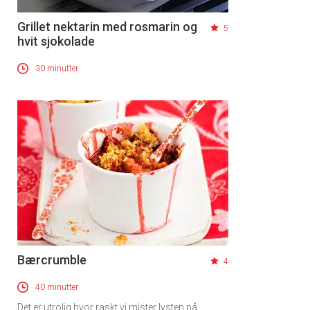
Grillet nektarin med rosmarin og
5
hvit sjokolade
30 minutter
Bærcrumble
4
40 minutter
Det er utrolig hvor raskt vi mister lysten på