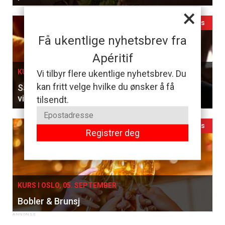
×
Ledig plass
Få ukentlige nyhetsbrev fra
Apéritif
KURS I OSLO, 27. AUGUST
Vi tilbyr flere ukentlige nyhetsbrev. Du
kan fritt velge hvilke du ønsker å få
Sammenlign franske klassikere og ungarske
viner til en 5-retters meny
tilsendt.
Ledig plass
Registrer deg
KURS I OSLO, 05. SEPTEMBER
Bobler & Brunsj