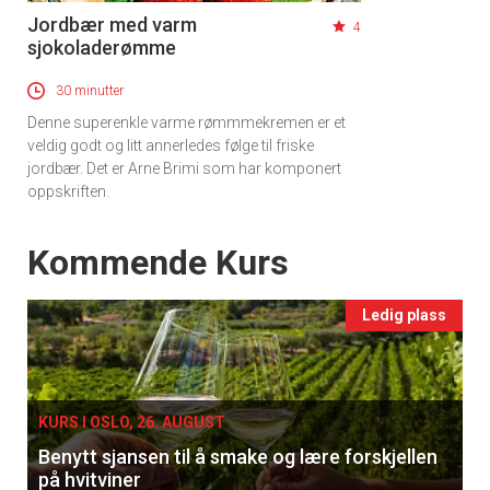
Jordbær med varm
4
sjokoladerømme
30 minutter
Denne superenkle varme rømmmekremen er et
veldig godt og litt annerledes følge til friske
jordbær. Det er Arne Brimi som har komponert
oppskriften.
Events
Kommende Kurs
Ledig plass
KURS I OSLO, 26. AUGUST
Benytt sjansen til å smake og lære forskjellen
på hvitviner