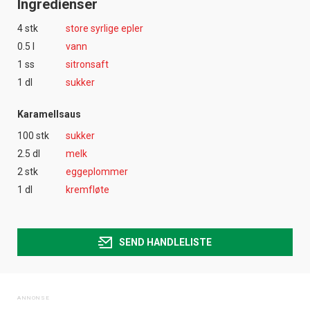
Ingredienser
4 stk
store syrlige epler
0.5 l
vann
1 ss
sitronsaft
1 dl
sukker
Karamellsaus
100 stk
sukker
2.5 dl
melk
2 stk
eggeplommer
1 dl
kremfløte
SEND HANDLELISTE