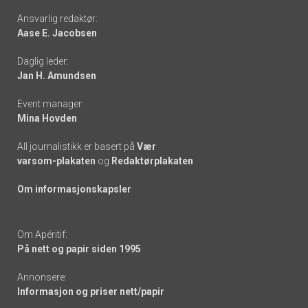
Footer
Ansvarlig redaktør:
Aase E. Jacobsen
-
Daglig leder:
links
Jan H. Amundsen
Event manager:
Mina Hovden
All journalistikk er basert på
Vær
varsom-plakaten
og
Redaktørplakaten
Om informasjonskapsler
Om Apéritif:
På nett og papir siden 1995
Annonsere:
Informasjon og priser nett/papir