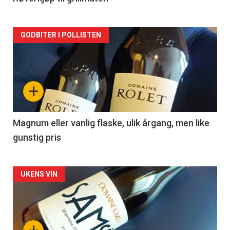
Forsiden
GODBITER I POLLISTEN
akkurat
nå
+
-
3
Magnum eller vanlig flaske, ulik årgang, men like
gunstig pris
Forsiden
UKENS VIN
akkurat
nå