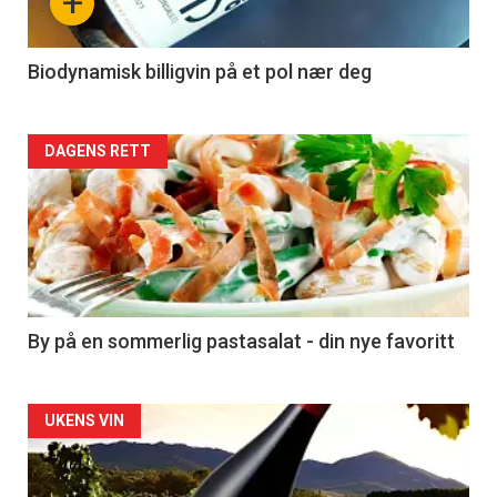
+
-
4
Biodynamisk billigvin på et pol nær deg
Forsiden
DAGENS RETT
akkurat
nå
-
5
By på en sommerlig pastasalat - din nye favoritt
Forsiden
UKENS VIN
akkurat