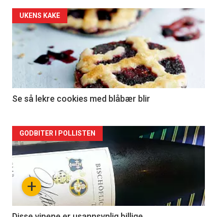
UKENS KAKE
Se så lekre cookies med blåbær blir
Forsiden
GODBITER I POLLISTEN
akkurat
nå
+
-
Disse vinene er usannsynlig billige