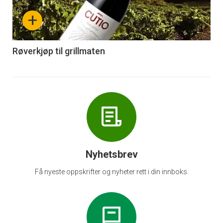
nå
+
-
6
Røverkjøp til grillmaten
Nyhetsbrev
Få nyeste oppskrifter og nyheter rett i din innboks.