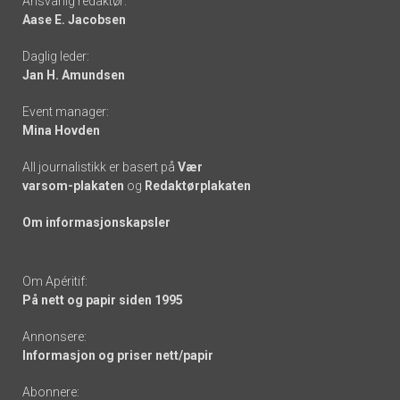
Ansvarlig redaktør:
Aase E. Jacobsen
-
Daglig leder:
links
Jan H. Amundsen
Event manager:
Mina Hovden
All journalistikk er basert på
Vær
varsom-plakaten
og
Redaktørplakaten
Om informasjonskapsler
Om Apéritif:
På nett og papir siden 1995
Annonsere:
Informasjon og priser nett/papir
Abonnere: