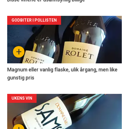
2
Forsiden
GODBITER I POLLISTEN
akkurat
nå
+
-
3
Magnum eller vanlig flaske, ulik årgang, men like
gunstig pris
Forsiden
UKENS VIN
akkurat
nå