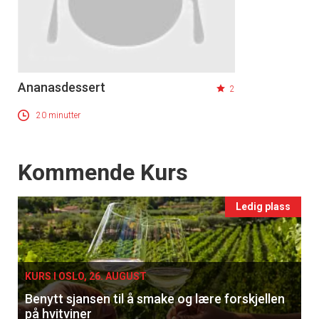
Ananasdessert
2
20 minutter
Events
Kommende Kurs
Ledig plass
KURS I OSLO, 26. AUGUST
Benytt sjansen til å smake og lære forskjellen
på hvitviner