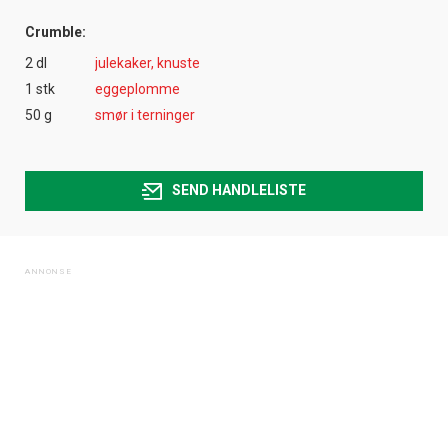
Crumble:
2 dl
julekaker, knuste
1 stk
eggeplomme
50 g
smør i terninger
SEND HANDLELISTE