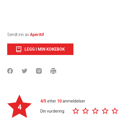
Sendt inn av
Apéritif
LEGG I MIN KOKEBOK
4/5
etter
10
anmeldelser
4
Din vurdering: