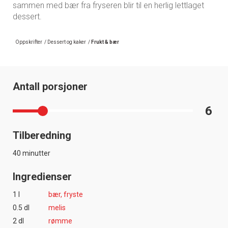
sammen med bær fra fryseren blir til en herlig lettlaget
dessert.
Oppskrifter
/
Dessert og kaker
/
Frukt & bær
Antall porsjoner
6
Tilberedning
40 minutter
Ingredienser
1 l
bær, fryste
0.5 dl
melis
2 dl
rømme