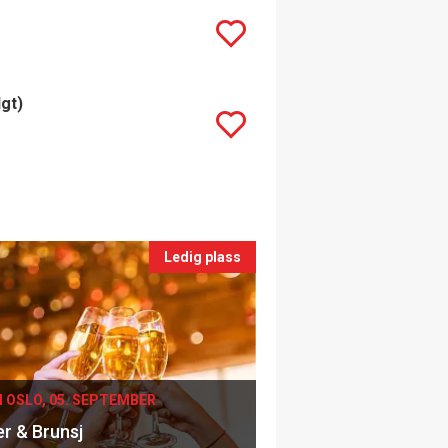
lgt)
Ledig plass
I OSLO, 05. SEPTEMBER
er & Brunsj