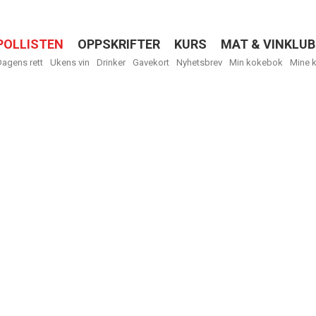
POLLISTEN
OPPSKRIFTER
KURS
MAT & VINKLUB
Menu
Dagens rett
Ukens vin
Drinker
Gavekort
Nyhetsbrev
Min kokebok
Mine 