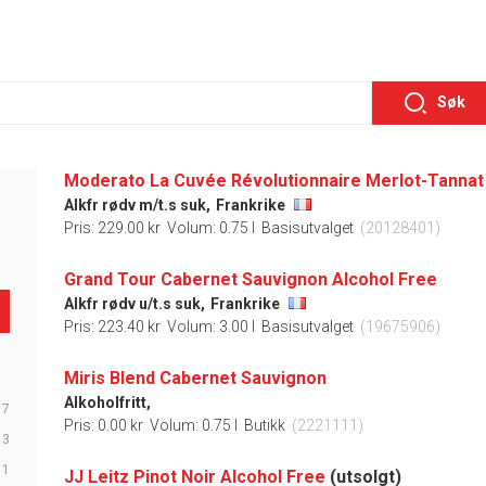
Søk
Moderato La Cuvée Révolutionnaire Merlot-Tannat
Alkfr rødv m/t.s suk,
Frankrike
Pris: 229.00 kr
Volum: 0.75 l
Basisutvalget
(20128401)
Grand Tour Cabernet Sauvignon Alcohol Free
Alkfr rødv u/t.s suk,
Frankrike
Pris: 223.40 kr
Volum: 3.00 l
Basisutvalget
(19675906)
Miris Blend Cabernet Sauvignon
Alkoholfritt,
17
Pris: 0.00 kr
Volum: 0.75 l
Butikk
(2221111)
13
11
JJ Leitz Pinot Noir Alcohol Free
(utsolgt)