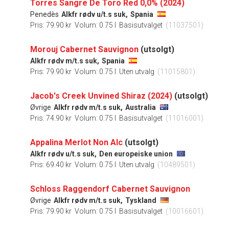
Torres Sangre De Toro Red 0,0% (2024)
Penedès
Alkfr rødv u/t.s suk,
Spania
Pris: 79.90 kr
Volum: 0.75 l
Basisutvalget
(11037501)
Morouj Cabernet Sauvignon
(utsolgt)
Alkfr rødv m/t.s suk,
Spania
Pris: 79.90 kr
Volum: 0.75 l
Uten utvalg
(11015801)
Jacob's Creek Unvined Shiraz (2024)
(utsolgt)
Øvrige
Alkfr rødv m/t.s suk,
Australia
Pris: 74.90 kr
Volum: 0.75 l
Basisutvalget
(11016001)
Appalina Merlot Non Alc
(utsolgt)
Alkfr rødv u/t.s suk,
Den europeiske union
Pris: 69.40 kr
Volum: 0.75 l
Uten utvalg
(10489501)
Schloss Raggendorf Cabernet Sauvignon
Øvrige
Alkfr rødv m/t.s suk,
Tyskland
Pris: 79.90 kr
Volum: 0.75 l
Basisutvalget
(10016601)