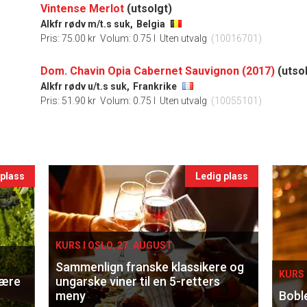
Vintense Merlot
(utsolgt)
Alkfr rødv m/t.s suk,
Belgia
Pris: 75.00 kr
Volum: 0.75 l
Uten utvalg
(10016701)
Dom. Chavin Opia Cabernet Sauvignon (2017)
(utso
Alkfr rødv u/t.s suk,
Frankrike
Pris: 51.90 kr
Volum: 0.75 l
Uten utvalg
(10055101)
 plass
Ledig plass
KURS I OSLO, 27. AUGUST
Sammenlign franske klassikere og
KURS 
lære
ungarske viner til en 5-retters
meny
Bobl