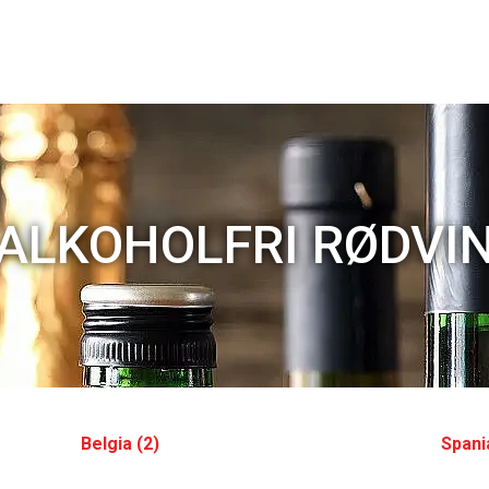
ALKOHOLFRI RØDVI
Belgia (2)
Spani