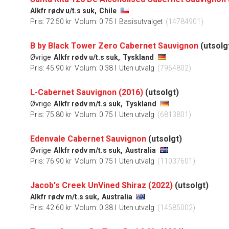
Alkfr rødv u/t.s suk,
Chile
Pris: 72.50 kr
Volum: 0.75 l
Basisutvalget
(14784901)
B by Black Tower Zero Cabernet Sauvignon
(utsolg
Øvrige
Alkfr rødv u/t.s suk,
Tyskland
Pris: 45.90 kr
Volum: 0.38 l
Uten utvalg
(7964802)
L-Cabernet Sauvignon (2016)
(utsolgt)
Øvrige
Alkfr rødv m/t.s suk,
Tyskland
Pris: 75.80 kr
Volum: 0.75 l
Uten utvalg
(6813801)
Edenvale Cabernet Sauvignon
(utsolgt)
Øvrige
Alkfr rødv m/t.s suk,
Australia
Pris: 76.90 kr
Volum: 0.75 l
Uten utvalg
(11037601)
Jacob's Creek UnVined Shiraz (2022)
(utsolgt)
Alkfr rødv m/t.s suk,
Australia
Pris: 42.60 kr
Volum: 0.38 l
Uten utvalg
(14585002)