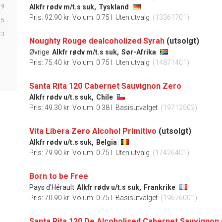
9
Alkfr rødv m/t.s suk,
Tyskland
Pris: 92.90 kr
Volum: 0.75 l
Uten utvalg
(13361701)
5
3
Noughty Rouge dealcoholized Syrah
(utsolgt)
Øvrige
Alkfr rødv m/t.s suk,
Sør-Afrika
Pris: 75.40 kr
Volum: 0.75 l
Uten utvalg
(14871401)
Santa Rita 120 Cabernet Sauvignon Zero
Alkfr rødv u/t.s suk,
Chile
Pris: 49.30 kr
Volum: 0.38 l
Basisutvalget
(19712502)
Vita Libera Zero Alcohol Primitivo
(utsolgt)
Alkfr rødv u/t.s suk,
Belgia
Pris: 79.90 kr
Volum: 0.75 l
Uten utvalg
(17426401)
Born to be Free
Pays d'Hérault
Alkfr rødv u/t.s suk,
Frankrike
Pris: 70.90 kr
Volum: 0.75 l
Basisutvalget
(19676001)
Santa Rita 120 De Alcoholised Cabernet Sauvignon 