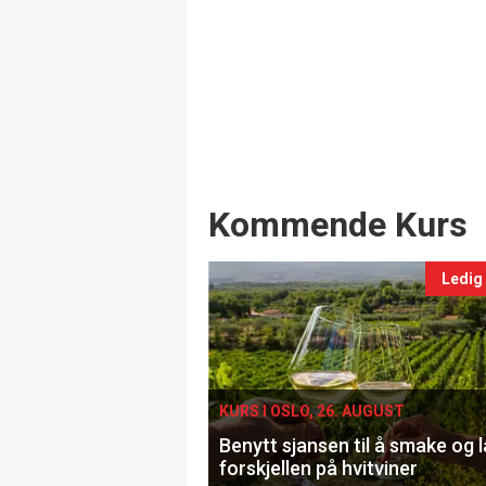
Events
Kommende Kurs
Ledig
KURS I OSLO, 26. AUGUST
Benytt sjansen til å smake og 
forskjellen på hvitviner