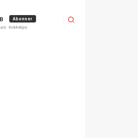
Logg
B
Abonner
kurs
Kokketips
inn