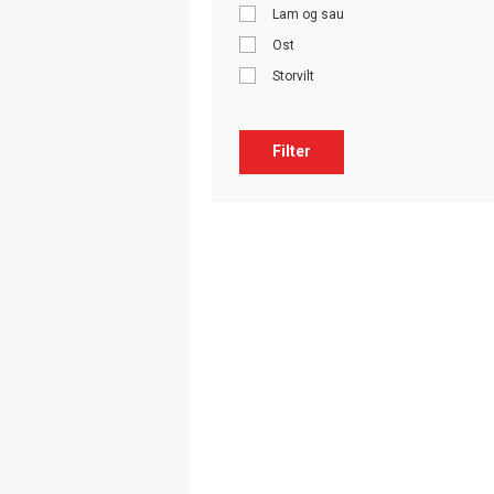
Lam og sau
Ost
Storvilt
Filter