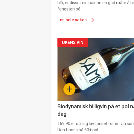
blå, er disse minipaiene en god måte å b
fangsten på.
Les hele saken
Forsiden
UKENS VIN
akkurat
nå
-
+
4
Biodynamisk billigvin på et pol 
deg
169,90 er utrolig lavt priset for en vin s
Den finnes på 60+ pol.