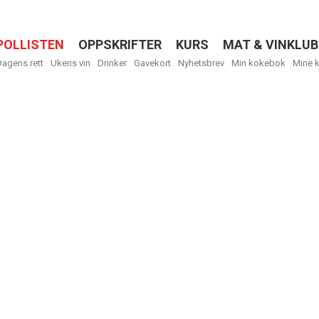
POLLISTEN
OPPSKRIFTER
KURS
MAT & VINKLUB
Menu
Dagens rett
Ukens vin
Drinker
Gavekort
Nyhetsbrev
Min kokebok
Mine 