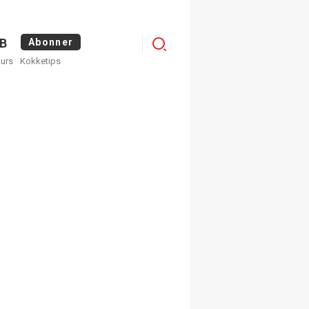
Logg
B
Abonner
kurs
Kokketips
inn