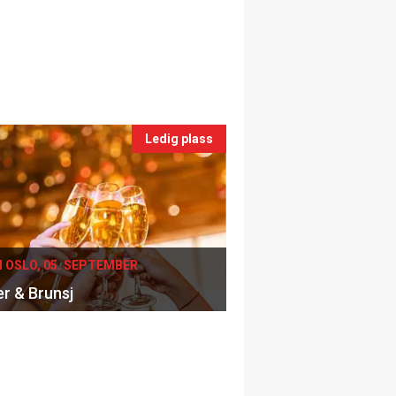
Ledig plass
I OSLO, 05. SEPTEMBER
er & Brunsj