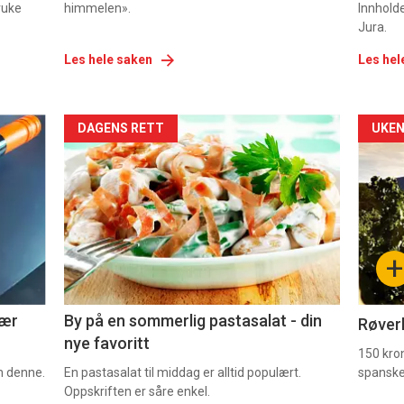
ruke
himmelen».
Innhold
Jura.
Les hele saken
Les hel
Forsiden
For
DAGENS RETT
UKEN
akkurat
akk
nå
nå
-
-
+
5
6
nær
By på en sommerlig pastasalat - din
Røverk
nye favoritt
150 kron
om denne.
En pastasalat til middag er alltid populært.
spanske
Oppskriften er såre enkel.