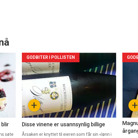
nå
Forsiden
For
GODBITER I POLLISTEN
GODB
akkurat
akk
nå
nå
-
-
+
+
2
3
Magnum
blir
Disse vinene er usannsynlig billige
årgang
ns søte
Årsaken er knyttet til eieren som får sin «lønn i