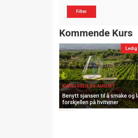
Filter
Events
Kommende Kurs
Ledig
KURS I OSLO, 26. AUGUST
Benytt sjansen til å smake og 
forskjellen på hvitviner