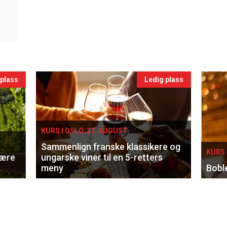
 plass
Ledig plass
KURS I OSLO, 27. AUGUST
Sammenlign franske klassikere og
KURS 
lære
ungarske viner til en 5-retters
meny
Bobl