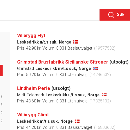
Søk
Villbrygg Flyt
Leskedrikk u/t.s suk,
Norge
Pris: 42.90 kr
Volum: 0.33 l
Basisutvalget
(19577502)
Grimstad Brusfabrikk Sicilianske Sitroner
(utsolgt)
Grimstad
Leskedrikk m/t.s suk,
Norge
Pris: 50.20 kr
Volum: 0.33 l
Uten utvalg
(14246502)
Lindheim Perle
(utsolgt)
Midt-Telemark
Leskedrikk u/t.s suk,
Norge
3
Pris: 43.60 kr
Volum: 0.33 l
Uten utvalg
(17325102)
3
2
Villbrygg Glimt
2
Leskedrikk m/t.s suk,
Norge
Pris: 44.20 kr
Volum: 0.33 l
Basisutvalget
(16803602)