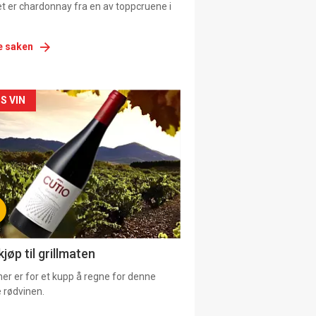
et er chardonnay fra en av toppcruene i
e saken
siden
S VIN
urat
jøp til grillmaten
er er for et kupp å regne for denne
 rødvinen.