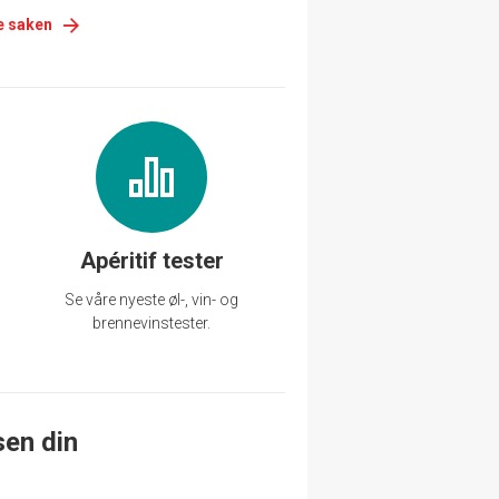
e saken
Apéritif tester
Se våre nyeste øl-, vin- og
brennevinstester.
sen din