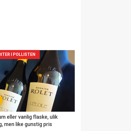
siden
ITER I POLLISTEN
urat
 eller vanlig flaske, ulik
, men like gunstig pris