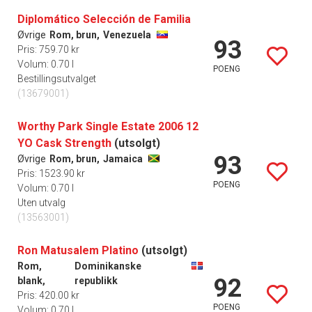
Diplomático Selección de Familia
Øvrige
Rom, brun,
Venezuela
93
Pris: 759.70 kr
Volum: 0.70 l
POENG
Bestillingsutvalget
(13679001)
Worthy Park Single Estate 2006 12
YO Cask Strength
(utsolgt)
93
Øvrige
Rom, brun,
Jamaica
Pris: 1523.90 kr
POENG
Volum: 0.70 l
Uten utvalg
(13563001)
Ron Matusalem Platino
(utsolgt)
Rom,
Dominikanske
92
blank,
republikk
Pris: 420.00 kr
POENG
Volum: 0.70 l