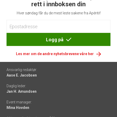
rett i innboksen din
Hver søndag får du de mest leste sakene fra Apéritif
Logg på
Les mer om de andre nyhetsbrevene våre her
Footer
Ansvarlig redaktør:
Aase E. Jacobsen
-
Daglig leder:
links
Jan H. Amundsen
Event manager:
Mina Hovden