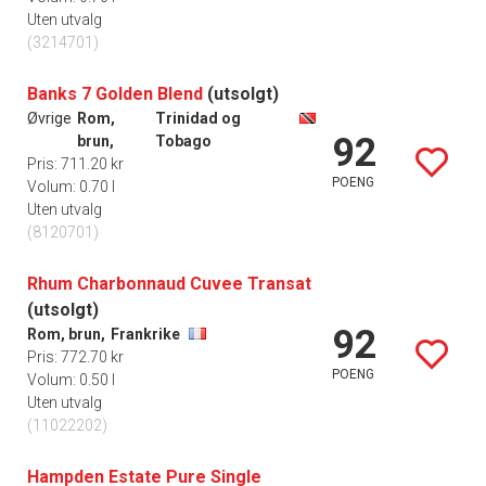
Uten utvalg
(3214701)
Banks 7 Golden Blend
(utsolgt)
Øvrige
Rom,
Trinidad og
92
brun,
Tobago
Pris: 711.20 kr
POENG
Volum: 0.70 l
Uten utvalg
(8120701)
Rhum Charbonnaud Cuvee Transat
(utsolgt)
92
Rom, brun,
Frankrike
Pris: 772.70 kr
POENG
Volum: 0.50 l
Uten utvalg
(11022202)
Hampden Estate Pure Single