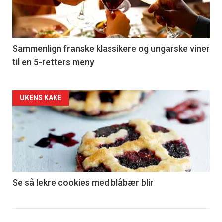
nå
-
5
Sammenlign franske klassikere og ungarske viner
til en 5-retters meny
Forsiden
UKENS KAKE
akkurat
nå
-
6
Se så lekre cookies med blåbær blir