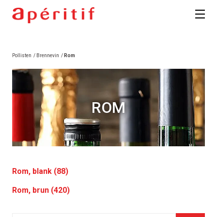
Pollisten
/
Brennevin
/
Rom
ROM
Rom, blank (88)
Rom, brun (420)