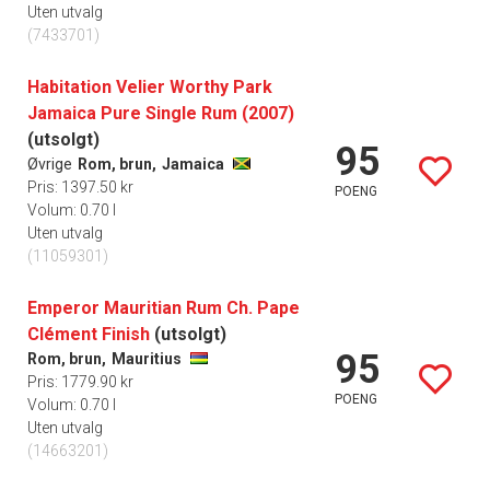
Uten utvalg
(7433701)
Habitation Velier Worthy Park
Jamaica Pure Single Rum (2007)
(utsolgt)
95
Øvrige
Rom, brun,
Jamaica
Pris: 1397.50 kr
POENG
Volum: 0.70 l
Uten utvalg
(11059301)
Emperor Mauritian Rum Ch. Pape
Clément Finish
(utsolgt)
95
Rom, brun,
Mauritius
Pris: 1779.90 kr
POENG
Volum: 0.70 l
Uten utvalg
(14663201)