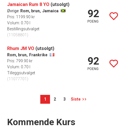
Jamaican Rum 8 YO
(utsolgt)
92
Øvrige
Rom, brun,
Jamaica
Pris: 1199.90 kr
POENG
Volum: 0.70 l
Bestillingsutvalget
(11058801)
Rhum JM VO
(utsolgt)
Rom, brun,
Frankrike
92
Pris: 799.90 kr
Volum: 0.70 l
POENG
Tilleggsutvalget
(11077701)
1
2
3
Siste
Events
Kommende Kurs