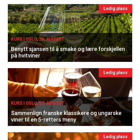
Ledig plass
KURS I OSLO, 26. AUGUST
Benytt sjansen til å smake og lære forskjellen
på hvitviner
Ledig plass
KURS I OSLO, 27. AUGUST
Sammenlign franske klassikere og ungarske
viner til en 5-retters meny
Ledig plass