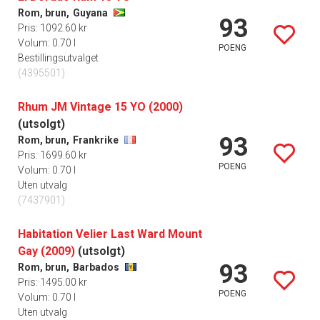
Rom, brun,
Guyana
93
Pris: 1092.60 kr
Volum: 0.70 l
POENG
Bestillingsutvalget
(4395501)
Rhum JM Vintage 15 YO (2000)
(utsolgt)
93
Rom, brun,
Frankrike
Pris: 1699.60 kr
POENG
Volum: 0.70 l
Uten utvalg
(7437901)
Habitation Velier Last Ward Mount
Gay (2009)
(utsolgt)
93
Rom, brun,
Barbados
Pris: 1495.00 kr
POENG
Volum: 0.70 l
Uten utvalg