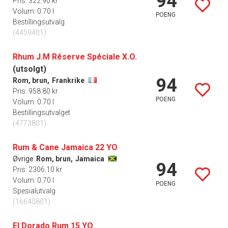
94
Pris: 322.90 kr
Volum: 0.70 l
POENG
Bestillingsutvalg
(4459401)
Rhum J.M Réserve Spéciale X.O.
(utsolgt)
94
Rom, brun,
Frankrike
Pris: 958.80 kr
POENG
Volum: 0.70 l
Bestillingsutvalget
(4773801)
Rum & Cane Jamaica 22 YO
Øvrige
Rom, brun,
Jamaica
94
Pris: 2306.10 kr
Volum: 0.70 l
POENG
Spesialutvalg
(16640801)
El Dorado Rum 15 YO