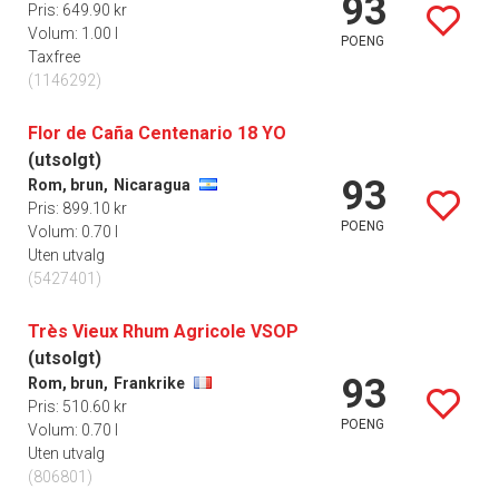
93
Pris: 649.90 kr
Volum: 1.00 l
POENG
Taxfree
(1146292)
Flor de Caña Centenario 18 YO
(utsolgt)
93
Rom, brun,
Nicaragua
Pris: 899.10 kr
POENG
Volum: 0.70 l
Uten utvalg
(5427401)
Très Vieux Rhum Agricole VSOP
(utsolgt)
93
Rom, brun,
Frankrike
Pris: 510.60 kr
POENG
Volum: 0.70 l
Uten utvalg
(806801)