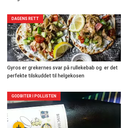
Forsiden
DAGENS RETT
akkurat
nå
-
2
Gyros er grekernes svar på rullekebab og er det
perfekte tilskuddet til helgekosen
Forsiden
GODBITER I POLLISTEN
akkurat
nå
+