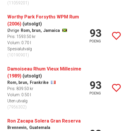
(11059201)
Worthy Park Forsyths WPM Rum
(2006)
(utsolgt)
93
Øvrige
Rom, brun,
Jamaica
Pris: 1593.50 kr
POENG
Volum: 0.70 l
Spesialutvalg
(10190901)
Damoiseau Rhum Vieux Millesime
(1989)
(utsolgt)
93
Rom, brun,
Frankrike
Pris: 839.50 kr
POENG
Volum: 0.50 l
Uten utvalg
(7956302)
Ron Zacapa Solera Gran Reserva
Brennevin,
Guatemala