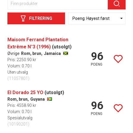
FILTRERING
Maisom Ferrand Plantation
Extrême N°3 (1996)
(utsolgt)
96
Øvrige
Rom, brun,
Jamaica
Pris: 2250.90 kr
POENG
Volum: 0.70 l
Uten utvalg
(11057801)
El Dorado 25 YO
(utsolgt)
Rom, brun,
Guyana
96
Pris: 4558.90 kr
Volum: 0.70 l
POENG
Spesialutvalg
(10190201)