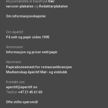
All journalistikk er basert på
Vær
varsom-plakaten
og
Redaktørplakaten
Om informasjonskapsler
Om Apéritif:
På nett og papir siden 1995
Annonsere:
Informasjon og priser nett/papir
Abonnere:
Papirabonnement for restaurantbransjen
Medlemskap Apéritif Mat- og vinklubb
Kontakt oss:
aperitif@aperitif.no
Telefon
+47 21 45 61 60
Ofte stilte spørsmål