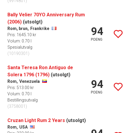
(9914801)
Bally Velier 70YO Anniversary Rum
(2006)
(utsolgt)
94
Rom, brun,
Frankrike
Pris: 1645.10 kr
POENG
Volum: 0.70 l
Spesialutvalg
(10190301)
Santa Teresa Ron Antiguo de
Solera 1796 (1796)
(utsolgt)
94
Rom,
Venezuela
Pris: 513.00 kr
POENG
Volum: 0.70 l
Bestillingsutvalg
(3758001)
Cruzan Light Rum 2 Years
(utsolgt)
Rom,
USA