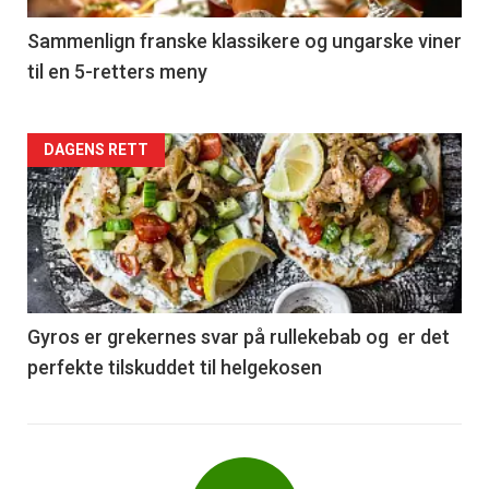
5
Sammenlign franske klassikere og ungarske viner
til en 5-retters meny
Forsiden
DAGENS RETT
akkurat
nå
-
6
Gyros er grekernes svar på rullekebab og er det
perfekte tilskuddet til helgekosen