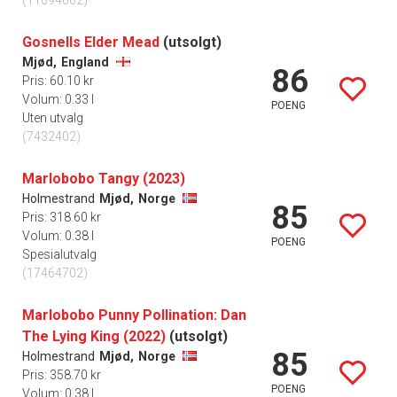
(11094602)
Gosnells Elder Mead
(utsolgt)
Mjød,
England
86
Pris: 60.10 kr
Volum: 0.33 l
POENG
Uten utvalg
(7432402)
Marlobobo Tangy (2023)
Holmestrand
Mjød,
Norge
85
Pris: 318.60 kr
Volum: 0.38 l
POENG
Spesialutvalg
(17464702)
Marlobobo Punny Pollination: Dan
The Lying King (2022)
(utsolgt)
85
Holmestrand
Mjød,
Norge
Pris: 358.70 kr
POENG
Volum: 0.38 l