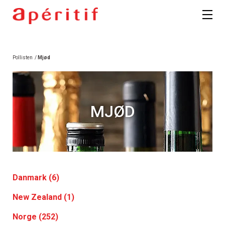
Pollisten
/
Mjød
MJØD
Danmark (6)
New Zealand (1)
Norge (252)