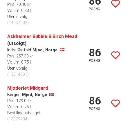
86
Pris: 70.40 kr
POENG
Volum: 0.33 l
Uten utvalg
(14557502)
Askheimer Bubble B Birch Mead
(utsolgt)
86
Indre Østfold
Mjød,
Norge
Pris: 257.30 kr
POENG
Volum: 0.75 l
Uten utvalg
(13514301)
Mjøderiet Midgard
Bergen
Mjød,
Norge
86
Pris: 129.00 kr
Volum: 0.25 l
POENG
Bestillingsutvalget
(13379404)