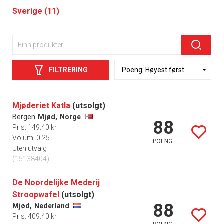
Sverige (11)
FILTRERING
Mjøderiet Katla
(utsolgt)
Bergen
Mjød,
Norge
88
Pris: 149.40 kr
Volum: 0.25 l
POENG
Uten utvalg
(15138404)
De Noordelijke Mederij
Stroopwafel
(utsolgt)
88
Mjød,
Nederland
Pris: 409.40 kr