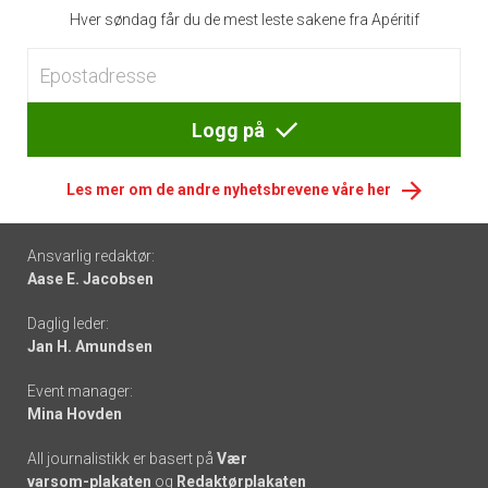
Hver søndag får du de mest leste sakene fra Apéritif
Logg på
Les mer om de andre nyhetsbrevene våre her
Footer
Ansvarlig redaktør:
Aase E. Jacobsen
-
Daglig leder:
links
Jan H. Amundsen
Event manager:
Mina Hovden
All journalistikk er basert på
Vær
varsom-plakaten
og
Redaktørplakaten