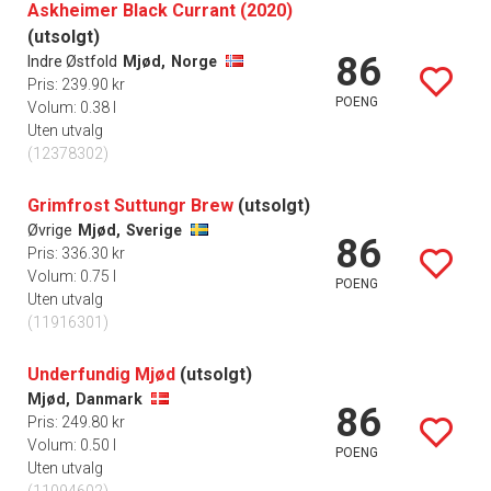
Askheimer Black Currant (2020)
(utsolgt)
86
Indre Østfold
Mjød,
Norge
Pris: 239.90 kr
POENG
Volum: 0.38 l
Uten utvalg
(12378302)
Grimfrost Suttungr Brew
(utsolgt)
Øvrige
Mjød,
Sverige
86
Pris: 336.30 kr
Volum: 0.75 l
POENG
Uten utvalg
(11916301)
Underfundig Mjød
(utsolgt)
Mjød,
Danmark
86
Pris: 249.80 kr
Volum: 0.50 l
POENG
Uten utvalg