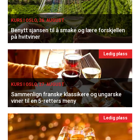
KURS I OSLO, 26. AUGUST
Benytt sjansen til å smake og lære forskjellen
på hvitviner
Ledig plass
KURS I OSLO, 27. AUGUST
Sammenlign franske klassikere og ungarske
viner til en 5-retters meny
Ledig plass