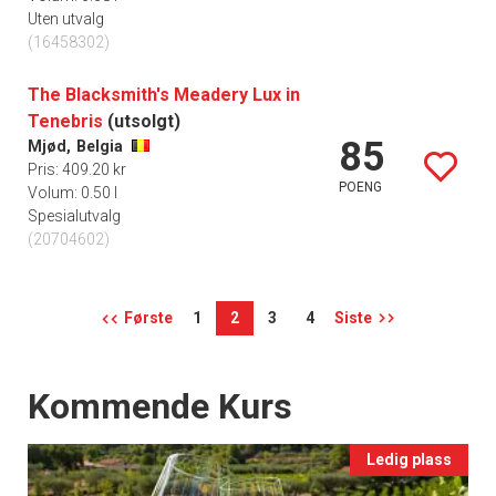
Uten utvalg
(16458302)
The Blacksmith's Meadery Lux in
Tenebris
(utsolgt)
85
Mjød,
Belgia
Pris: 409.20 kr
POENG
Volum: 0.50 l
Spesialutvalg
(20704602)
Første
1
2
3
4
Siste
Events
Kommende Kurs
Ledig plass