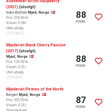
Askheimer Arctic Raspberry
(2021)
(utsolgt)
88
Indre Østfold
Mjød,
Norge
Pris: 229.90 kr
POENG
Volum: 0.38 l
Uten utvalg
(12378602)
Mjøderiet Black Cherry Passion
(2017)
(utsolgt)
88
Mjød,
Norge
Pris: 124.90 kr
POENG
Volum: 0.25 l
Uten utvalg
(7916304)
Mjøderiet Pirates of the North
Bergen
Mjød,
Norge
87
Pris: 205.00 kr
Volum: 0.25 l
POENG
Spesialutvalg