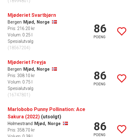
(18994801)
Mjøderiet Svartbjørn
Bergen
Mjød,
Norge
86
Pris: 216.20 kr
Volum: 0.25 l
POENG
Spesialutvalg
(18567204)
Mjøderiet Freyja
Bergen
Mjød,
Norge
86
Pris: 308.10 kr
Volum: 0.75 l
POENG
Spesialutvalg
(16747801)
Marlobobo Punny Pollination: Ace
Sakura (2022)
(utsolgt)
86
Holmestrand
Mjød,
Norge
Pris: 358.70 kr
POENG
Volum: 0.38 l