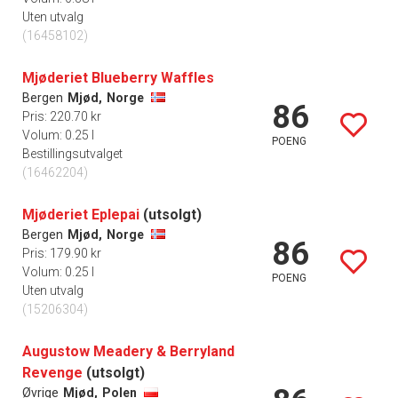
Uten utvalg
(16458102)
Mjøderiet Blueberry Waffles
Bergen
Mjød,
Norge
86
Pris: 220.70 kr
Volum: 0.25 l
POENG
Bestillingsutvalget
(16462204)
Mjøderiet Eplepai
(utsolgt)
Bergen
Mjød,
Norge
86
Pris: 179.90 kr
Volum: 0.25 l
POENG
Uten utvalg
(15206304)
Augustow Meadery & Berryland
Revenge
(utsolgt)
Øvrige
Mjød,
Polen