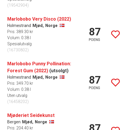
(19542904)
Marlobobo Very Disco (2022)
Holmestrand
Mjød,
Norge
87
Pris: 389.30 kr
Volum: 0.38 l
POENG
Spesialutvalg
(16730802)
Marlobobo Punny Pollination:
Forest Gum (2022)
(utsolgt)
87
Holmestrand
Mjød,
Norge
Pris: 349.70 kr
POENG
Volum: 0.38 l
Uten utvalg
(16458202)
Mjøderiet Seidekunst
Bergen
Mjød,
Norge
87
Pris: 204.40 kr