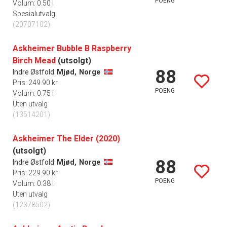
POENG
Volum: 0.50 l
Spesialutvalg
(20707102)
Askheimer Bubble B Raspberry
Birch Mead
(utsolgt)
88
Indre Østfold
Mjød,
Norge
Pris: 249.90 kr
POENG
Volum: 0.75 l
Uten utvalg
(13514201)
Askheimer The Elder (2020)
(utsolgt)
88
Indre Østfold
Mjød,
Norge
Pris: 229.90 kr
POENG
Volum: 0.38 l
Uten utvalg
(12378502)