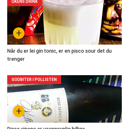
Forsiden
UKENS DRINK
akkurat
nå
+
-
2
Når du er lei gin tonic, er en pisco sour det du
trenger
Forsiden
GODBITER I POLLISTEN
akkurat
nå
+
-
Disse vinene er usannsynlig billige