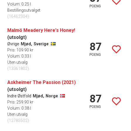
Volum: 0.25 l
POENG
Bestillingsutvalget
(16462304)
Malmö Meadery Here's Honey!
(utsolgt)
87
Øvrige
Mjød,
Sverige
Pris: 109.90 kr
POENG
Volum: 0.33 l
Uten utvalg
(13361802)
Askheimer The Passion (2021)
(utsolgt)
87
Indre Østfold
Mjød,
Norge
Pris: 259.90 kr
POENG
Volum: 0.38 l
Uten utvalg
(12785502)