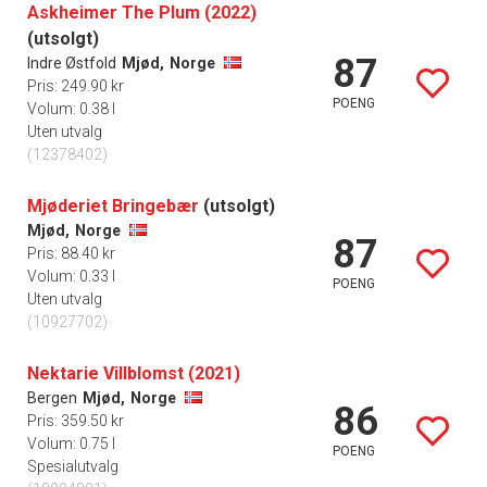
Askheimer The Plum (2022)
(utsolgt)
87
Indre Østfold
Mjød,
Norge
Pris: 249.90 kr
POENG
Volum: 0.38 l
Uten utvalg
(12378402)
Mjøderiet Bringebær
(utsolgt)
Mjød,
Norge
87
Pris: 88.40 kr
Volum: 0.33 l
POENG
Uten utvalg
(10927702)
Nektarie Villblomst (2021)
Bergen
Mjød,
Norge
86
Pris: 359.50 kr
Volum: 0.75 l
POENG
Spesialutvalg