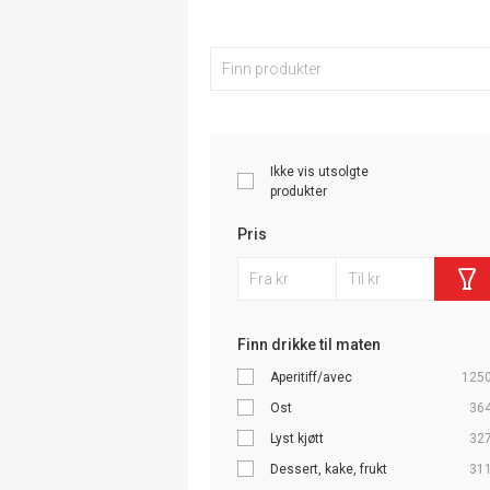
Ikke vis utsolgte
produkter
Pris
Finn drikke til maten
Aperitiff/avec
125
Ost
36
Lyst kjøtt
32
Dessert, kake, frukt
31