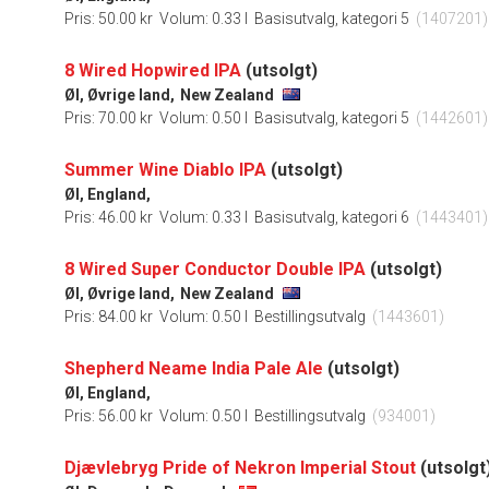
Pris: 50.00 kr
Volum: 0.33 l
Basisutvalg, kategori 5
(1407201)
8 Wired Hopwired IPA
(utsolgt)
Øl, Øvrige land,
New Zealand
Pris: 70.00 kr
Volum: 0.50 l
Basisutvalg, kategori 5
(1442601)
Summer Wine Diablo IPA
(utsolgt)
Øl, England,
Pris: 46.00 kr
Volum: 0.33 l
Basisutvalg, kategori 6
(1443401)
8 Wired Super Conductor Double IPA
(utsolgt)
Øl, Øvrige land,
New Zealand
Pris: 84.00 kr
Volum: 0.50 l
Bestillingsutvalg
(1443601)
Shepherd Neame India Pale Ale
(utsolgt)
Øl, England,
Pris: 56.00 kr
Volum: 0.50 l
Bestillingsutvalg
(934001)
Djævlebryg Pride of Nekron Imperial Stout
(utsolgt