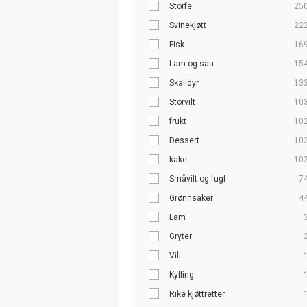
Storfe
25
Svinekjøtt
22
Fisk
16
Lam og sau
15
Skalldyr
13
Storvilt
10
frukt
10
Dessert
10
kake
10
Småvilt og fugl
7
Grønnsaker
4
Lam
Gryter
Vilt
Kylling
Rike kjøttretter