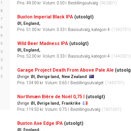
11
Pris: 49.00 kr
Volum: 0.50 l
Bestillingsutvalg
(962801)
8
Buxton Imperial Black IPA
(utsolgt)
7
Øl, England,
6
Pris: 51.00 kr
Volum: 0.33 l
Basisutvalg, kategori 4
(1342701)
6
Wild Beer Madness IPA
(utsolgt)
5
Øl, England,
3
Pris: 52.00 kr
Volum: 0.33 l
Basisutvalg, kategori 4
(1443301)
3
2
Garage Project Death From Above Pale Ale
(utsolg
2
Øvrige
Øl, Øvrige land,
New Zealand
Pris: 134.90 kr
Volum: 0.65 l
Bestillingsutvalget
(1443701)
Northmæn Bière de Noël 0,75 l
(utsolgt)
Øvrige
Øl, Øvrige land,
Frankrike
Pris: 119.50 kr
Volum: 0.75 l
Bestillingsutvalg
(1831601)
Buxton Axe Edge IPA
(utsolgt)
Øl, England,