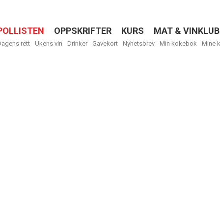
POLLISTEN
OPPSKRIFTER
KURS
MAT & VINKLUB
Menu
Dagens rett
Ukens vin
Drinker
Gavekort
Nyhetsbrev
Min kokebok
Mine 