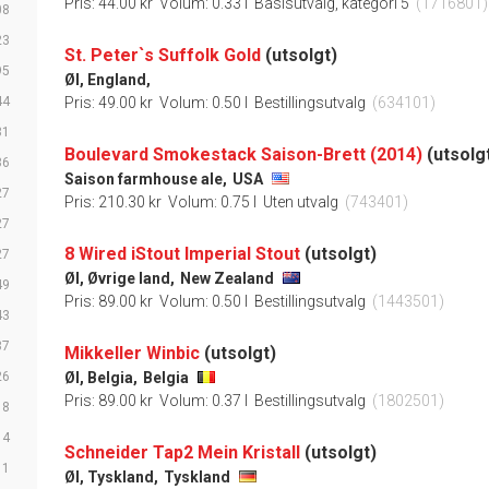
Pris: 44.00 kr
Volum: 0.33 l
Basisutvalg, kategori 5
(1716801)
08
23
St. Peter`s Suffolk Gold
(utsolgt)
95
Øl, England,
44
Pris: 49.00 kr
Volum: 0.50 l
Bestillingsutvalg
(634101)
31
Boulevard Smokestack Saison-Brett (2014)
(utsolg
36
Saison farmhouse ale,
USA
27
Pris: 210.30 kr
Volum: 0.75 l
Uten utvalg
(743401)
27
8 Wired iStout Imperial Stout
(utsolgt)
27
Øl, Øvrige land,
New Zealand
49
Pris: 89.00 kr
Volum: 0.50 l
Bestillingsutvalg
(1443501)
43
37
Mikkeller Winbic
(utsolgt)
26
Øl, Belgia,
Belgia
Pris: 89.00 kr
Volum: 0.37 l
Bestillingsutvalg
(1802501)
18
14
Schneider Tap2 Mein Kristall
(utsolgt)
11
Øl, Tyskland,
Tyskland