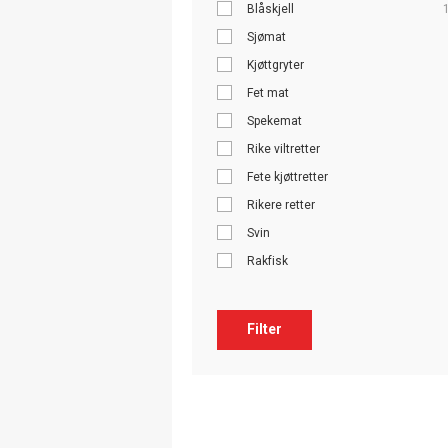
Blåskjell
Sjømat
Kjøttgryter
Fet mat
Spekemat
Rike viltretter
Fete kjøttretter
Rikere retter
Svin
Rakfisk
Filter