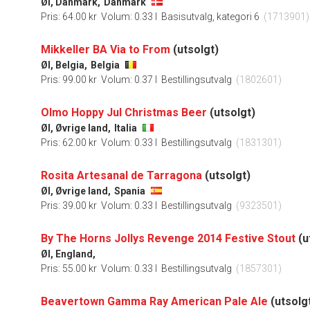
Øl, Danmark,
Danmark
Pris: 64.00 kr
Volum: 0.33 l
Basisutvalg, kategori 6
(1713901)
Mikkeller BA Via to From
(utsolgt)
Øl, Belgia,
Belgia
Pris: 99.00 kr
Volum: 0.37 l
Bestillingsutvalg
(1802601)
Olmo Hoppy Jul Christmas Beer
(utsolgt)
Øl, Øvrige land,
Italia
Pris: 62.00 kr
Volum: 0.33 l
Bestillingsutvalg
(1831301)
Rosita Artesanal de Tarragona
(utsolgt)
Øl, Øvrige land,
Spania
Pris: 39.00 kr
Volum: 0.33 l
Bestillingsutvalg
(9323501)
By The Horns Jollys Revenge 2014 Festive Stout
(u
Øl, England,
Pris: 55.00 kr
Volum: 0.33 l
Bestillingsutvalg
(1857301)
Beavertown Gamma Ray American Pale Ale
(utsolg