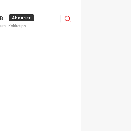
Logg
B
Abonner
kurs
Kokketips
inn