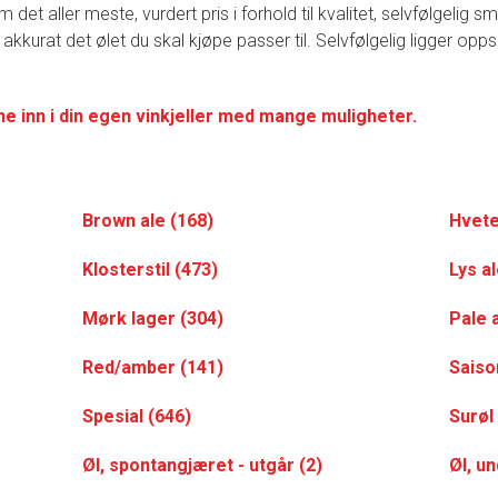
t aller meste, vurdert pris i forhold til kvalitet, selvfølgelig 
 akkurat det ølet du skal kjøpe passer til. Selvfølgelig ligger opp
ne inn i din egen vinkjeller med mange muligheter.
Brown ale (168)
Hvete
Klosterstil (473)
Lys al
Mørk lager (304)
Pale 
Red/amber (141)
Saiso
Spesial (646)
Surøl
Øl, spontangjæret - utgår (2)
Øl, u