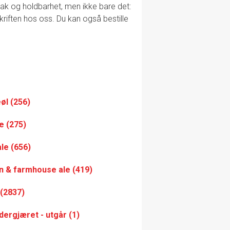
smak og holdbarhet, men ikke bare det:
skriften hos oss. Du kan også bestille
øl (256)
e (275)
ale (656)
n & farmhouse ale (419)
 (2837)
ndergjæret - utgår (1)