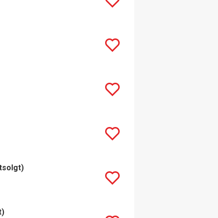
tsolgt)
t)