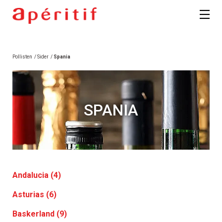
Pollisten
/
Sider
/
Spania
SPANIA
Andalucia (4)
Asturias (6)
Baskerland (9)