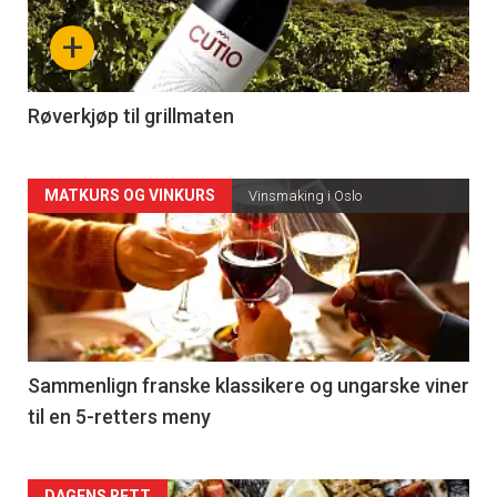
nå
+
-
4
Røverkjøp til grillmaten
Forsiden
MATKURS OG VINKURS
Vinsmaking i Oslo
akkurat
nå
-
5
Sammenlign franske klassikere og ungarske viner
til en 5-retters meny
DAGENS RETT