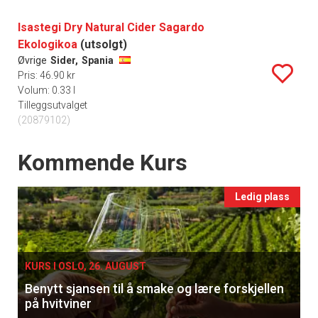
Isastegi Dry Natural Cider Sagardo
Ekologikoa
(utsolgt)
Øvrige
Sider,
Spania
Pris: 46.90 kr
Volum: 0.33 l
Tilleggsutvalget
(20879102)
Events
Kommende Kurs
Ledig plass
KURS I OSLO, 26. AUGUST
Benytt sjansen til å smake og lære forskjellen
på hvitviner