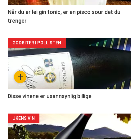
2
Når du er lei gin tonic, er en pisco sour det du
trenger
Forsiden
GODBITER I POLLISTEN
akkurat
nå
+
-
3
Disse vinene er usannsynlig billige
Forsiden
UKENS VIN
akkurat