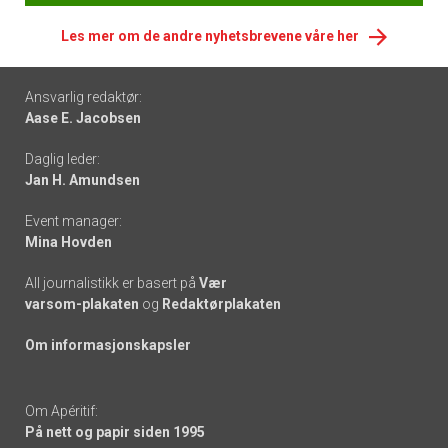
Les mer om de andre nyhetsbrevene våre her
Footer
Ansvarlig redaktør:
Aase E. Jacobsen
-
Daglig leder:
links
Jan H. Amundsen
Event manager:
Mina Hovden
All journalistikk er basert på
Vær
varsom-plakaten
og
Redaktørplakaten
Om informasjonskapsler
Om Apéritif:
På nett og papir siden 1995