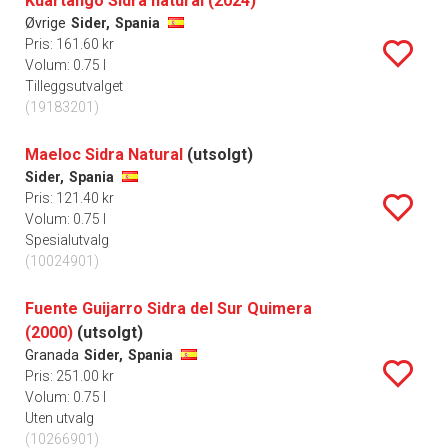
Kuartango Sidra natural (2024)
Øvrige
Sider,
Spania
Pris: 161.60 kr
Volum: 0.75 l
Tilleggsutvalget
(19183201)
Maeloc Sidra Natural
(utsolgt)
Sider,
Spania
Pris: 121.40 kr
Volum: 0.75 l
Spesialutvalg
(10024901)
Fuente Guijarro Sidra del Sur Quimera
(2000)
(utsolgt)
Granada
Sider,
Spania
Pris: 251.00 kr
Volum: 0.75 l
Uten utvalg
(10266901)