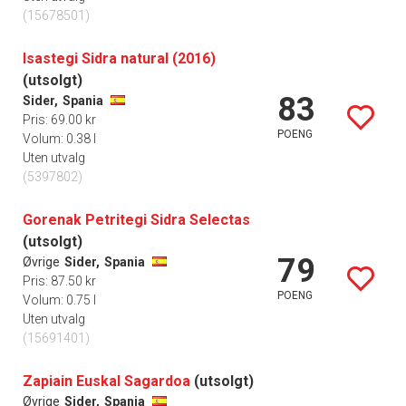
(15678501)
Isastegi Sidra natural (2016)
(utsolgt)
83
Sider,
Spania
Pris: 69.00 kr
POENG
Volum: 0.38 l
Uten utvalg
(5397802)
Gorenak Petritegi Sidra Selectas
(utsolgt)
79
Øvrige
Sider,
Spania
Pris: 87.50 kr
POENG
Volum: 0.75 l
Uten utvalg
(15691401)
Zapiain Euskal Sagardoa
(utsolgt)
Øvrige
Sider,
Spania