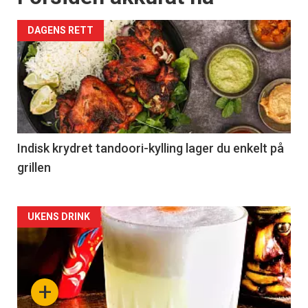
DAGENS RETT
Indisk krydret tandoori-kylling lager du enkelt på
grillen
Forsiden
UKENS DRINK
akkurat
nå
+
-