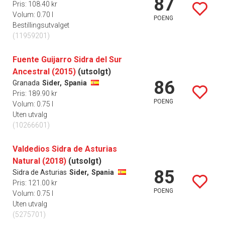
87
Pris: 108.40 kr
Volum: 0.70 l
POENG
Bestillingsutvalget
(11959201)
Fuente Guijarro Sidra del Sur
Ancestral (2015)
(utsolgt)
86
Granada
Sider,
Spania
Pris: 189.90 kr
POENG
Volum: 0.75 l
Uten utvalg
(10266601)
Valdedios Sidra de Asturias
Natural (2018)
(utsolgt)
85
Sidra de Asturias
Sider,
Spania
Pris: 121.00 kr
POENG
Volum: 0.75 l
Uten utvalg
(5275701)