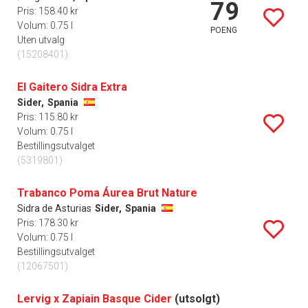
79
Pris: 158.40 kr
Volum: 0.75 l
POENG
Uten utvalg
(15208401)
El Gaitero Sidra Extra
Sider,
Spania
Pris: 115.80 kr
Volum: 0.75 l
Bestillingsutvalget
(5319801)
Trabanco Poma Áurea Brut Nature
Sidra de Asturias
Sider,
Spania
Pris: 178.30 kr
Volum: 0.75 l
Bestillingsutvalget
(12067501)
Lervig x Zapiain Basque Cider
(utsolgt)