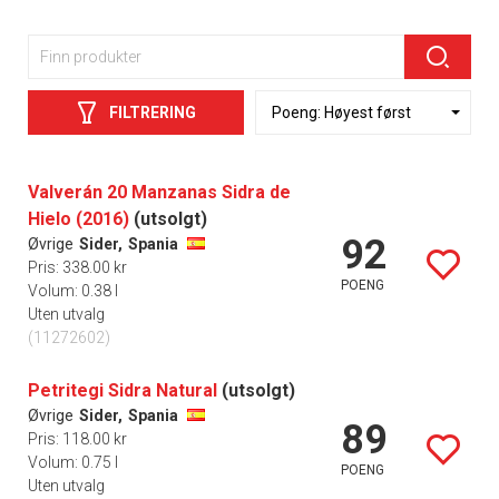
FILTRERING
Valverán 20 Manzanas Sidra de
Hielo (2016)
(utsolgt)
92
Øvrige
Sider,
Spania
Pris: 338.00 kr
POENG
Volum: 0.38 l
Uten utvalg
(11272602)
Petritegi Sidra Natural
(utsolgt)
Øvrige
Sider,
Spania
89
Pris: 118.00 kr
Volum: 0.75 l
POENG
Uten utvalg