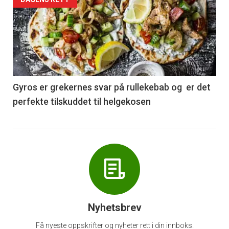
Forsiden
akkurat
nå
-
6
Gyros er grekernes svar på rullekebab og er det
perfekte tilskuddet til helgekosen
Nyhetsbrev
Få nyeste oppskrifter og nyheter rett i din innboks.