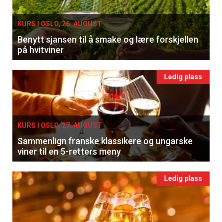
KURS I OSLO, 26. AUGUST
Benytt sjansen til å smake og lære forskjellen
på hvitviner
Ledig plass
KURS I OSLO, 27. AUGUST
Sammenlign franske klassikere og ungarske
viner til en 5-retters meny
Ledig plass