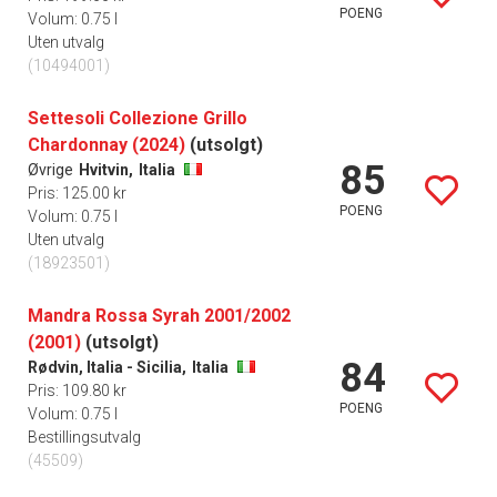
POENG
Volum: 0.75 l
Uten utvalg
(10494001)
Settesoli Collezione Grillo
Chardonnay (2024)
(utsolgt)
85
Øvrige
Hvitvin,
Italia
Pris: 125.00 kr
POENG
Volum: 0.75 l
Uten utvalg
(18923501)
Mandra Rossa Syrah 2001/2002
(2001)
(utsolgt)
84
Rødvin, Italia - Sicilia,
Italia
Pris: 109.80 kr
POENG
Volum: 0.75 l
Bestillingsutvalg
(45509)