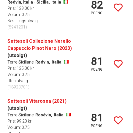
82
Rødvin, Italia - Sicilia,
Italia
Pris: 129.00 kr
POENG
Volum: 0.75 l
Bestillingsutvalg
(5941201)
Settesoli Collezione Nerello
Cappuccio Pinot Nero (2023)
(utsolgt)
81
Terre Siciliane
Rødvin,
Italia
Pris: 125.00 kr
POENG
Volum: 0.75 l
Uten utvalg
(18923701)
Settesoli Vitarosea (2021)
(utsolgt)
81
Terre Siciliane
Rosévin,
Italia
Pris: 99.20 kr
POENG
Volum: 0.75 l