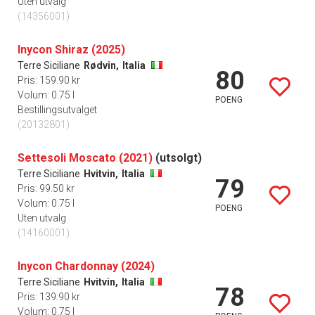
Uten utvalg
(14356001)
Inycon Shiraz (2025)
Terre Siciliane
Rødvin,
Italia
80
Pris: 159.90 kr
Volum: 0.75 l
POENG
Bestillingsutvalget
(20132801)
Settesoli Moscato (2021)
(utsolgt)
Terre Siciliane
Hvitvin,
Italia
79
Pris: 99.50 kr
Volum: 0.75 l
POENG
Uten utvalg
(14160001)
Inycon Chardonnay (2024)
Terre Siciliane
Hvitvin,
Italia
78
Pris: 139.90 kr
Volum: 0.75 l