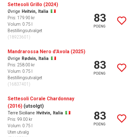
Settesoli Grillo (2024)
Øvrige
Hvitvin,
Italia
83
Pris: 179.90 kr
Volum: 0.75 l
POENG
Bestillingsutvalget
(18923601)
Mandrarossa Nero d'Avola (2025)
Øvrige
Rødvin,
Italia
83
Pris: 258.00 kr
Volum: 0.75 l
POENG
Bestillingsutvalget
(16837401)
Settesoli Corale Chardonnay
(2016)
(utsolgt)
83
Terre Siciliane
Hvitvin,
Italia
Pris: 99.00 kr
POENG
Volum: 0.75 l
Uten utvalg