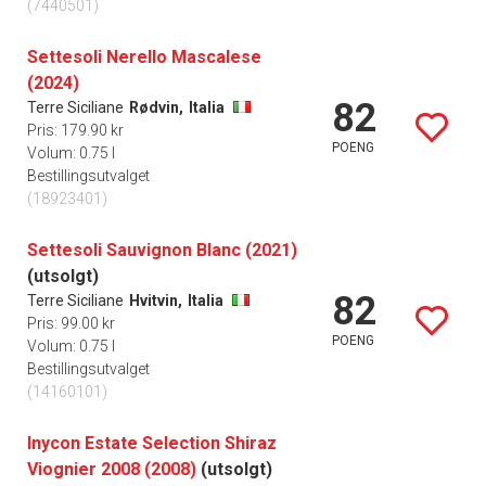
(7440501)
Settesoli Nerello Mascalese
(2024)
82
Terre Siciliane
Rødvin,
Italia
Pris: 179.90 kr
POENG
Volum: 0.75 l
Bestillingsutvalget
(18923401)
Settesoli Sauvignon Blanc (2021)
(utsolgt)
82
Terre Siciliane
Hvitvin,
Italia
Pris: 99.00 kr
POENG
Volum: 0.75 l
Bestillingsutvalget
(14160101)
Inycon Estate Selection Shiraz
Viognier 2008 (2008)
(utsolgt)