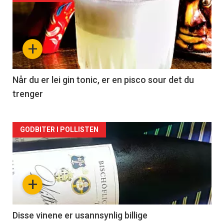
akkurat
nå
+
-
2
Når du er lei gin tonic, er en pisco sour det du
trenger
Forsiden
GODBITER I POLLISTEN
akkurat
nå
+
-
3
Disse vinene er usannsynlig billige