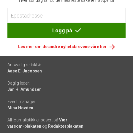
Hver søndag får du de mest leste sakene fra Apéritif
Logg på
Les mer om de andre nyhetsbrevene våre her
Footer
Ansvarlig redaktør:
Aase E. Jacobsen
-
Daglig leder:
links
Jan H. Amundsen
Event manager:
Mina Hovden
All journalistikk er basert på
Vær
varsom-plakaten
og
Redaktørplakaten