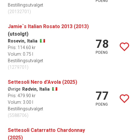
POENG
Bestillingsutvalget
(20132701)
Jamie`s Italian Rosato 2013 (2013)
(utsolgt)
78
Rosevin,
Italia
Pris: 114.60 kr
POENG
Volum: 0.75 l
Bestillingsutvalget
(1279701)
Settesoli Nero d'Avola (2025)
Øvrige
Rødvin,
Italia
77
Pris: 479.90 kr
Volum: 3.00 l
POENG
Bestillingsutvalget
(5588706)
Settesoli Catarratto Chardonnay
(2025)