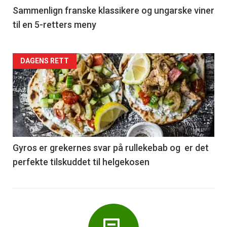
5
Sammenlign franske klassikere og ungarske viner
til en 5-retters meny
Forsiden
DAGENS RETT
akkurat
nå
-
6
Gyros er grekernes svar på rullekebab og er det
perfekte tilskuddet til helgekosen