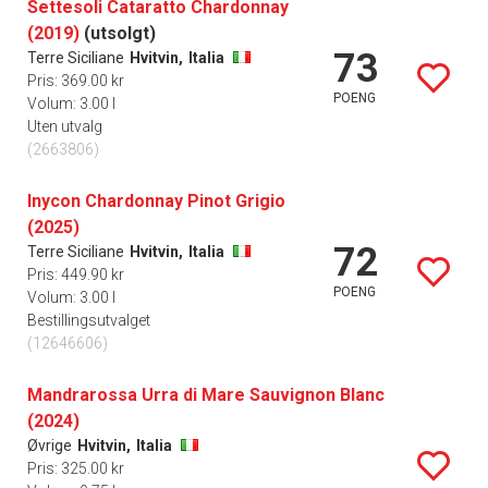
Settesoli Cataratto Chardonnay
(2019)
(utsolgt)
73
Terre Siciliane
Hvitvin,
Italia
Pris: 369.00 kr
POENG
Volum: 3.00 l
Uten utvalg
(2663806)
Inycon Chardonnay Pinot Grigio
(2025)
72
Terre Siciliane
Hvitvin,
Italia
Pris: 449.90 kr
POENG
Volum: 3.00 l
Bestillingsutvalget
(12646606)
Mandrarossa Urra di Mare Sauvignon Blanc
(2024)
Øvrige
Hvitvin,
Italia
Pris: 325.00 kr