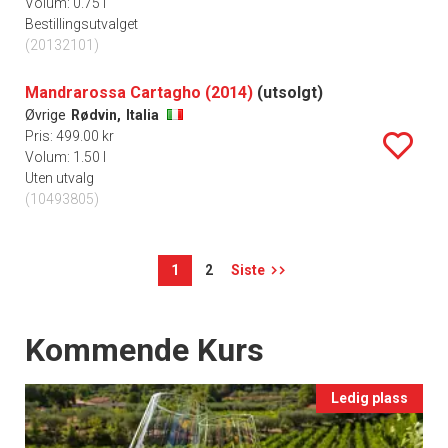
Volum: 0.75 l
Bestillingsutvalget
(20132101)
Mandrarossa Cartagho (2014)
(utsolgt)
Øvrige
Rødvin,
Italia
Pris: 499.00 kr
Volum: 1.50 l
Uten utvalg
(10493805)
1
2
Siste
Events
Kommende Kurs
Ledig plass