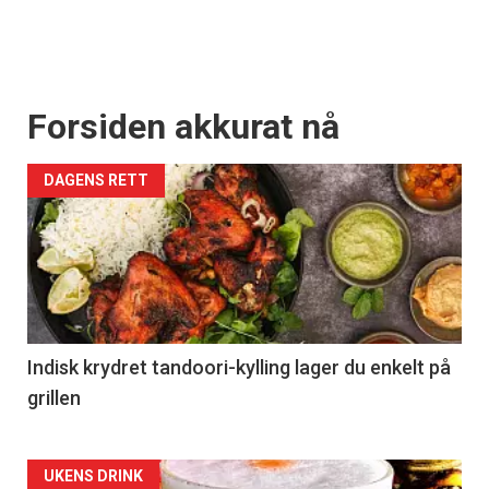
Forsiden akkurat nå
DAGENS RETT
Indisk krydret tandoori-kylling lager du enkelt på
grillen
Forsiden
UKENS DRINK