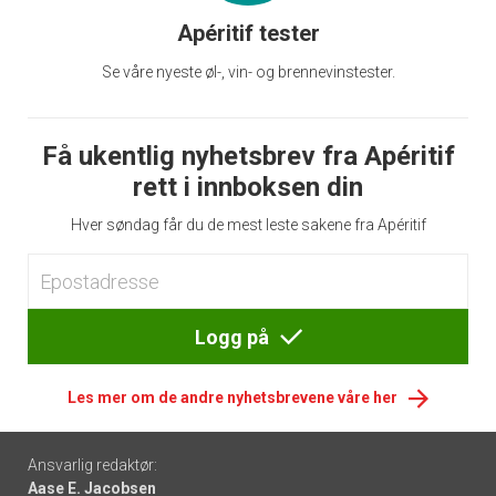
Apéritif tester
Se våre nyeste øl-, vin- og brennevinstester.
Få ukentlig nyhetsbrev fra Apéritif
rett i innboksen din
Hver søndag får du de mest leste sakene fra Apéritif
Logg på
Les mer om de andre nyhetsbrevene våre her
Footer
Ansvarlig redaktør:
Aase E. Jacobsen