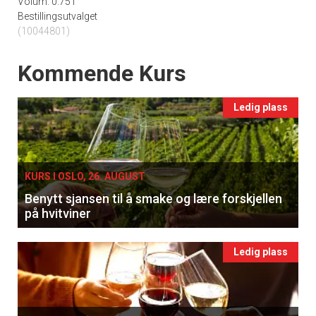
Volum: 0.75 l
Bestillingsutvalget
(10044801)
Events
Kommende Kurs
Ledig plass
KURS I OSLO, 26. AUGUST
Benytt sjansen til å smake og lære forskjellen
på hvitviner
Ledig plass