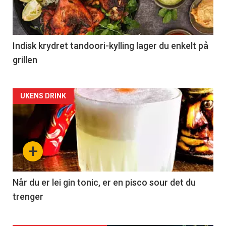
Indisk krydret tandoori-kylling lager du enkelt på
grillen
Forsiden
UKENS DRINK
akkurat
nå
+
-
2
Når du er lei gin tonic, er en pisco sour det du
trenger