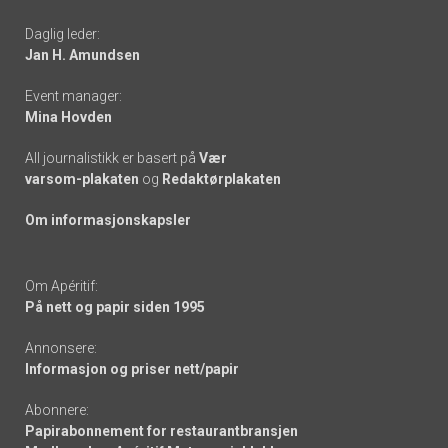
-
Daglig leder:
links
Jan H. Amundsen
Event manager:
Mina Hovden
All journalistikk er basert på
Vær
varsom-plakaten
og
Redaktørplakaten
Om informasjonskapsler
Om Apéritif:
På nett og papir siden 1995
Annonsere:
Informasjon og priser nett/papir
Abonnere:
Papirabonnement for restaurantbransjen