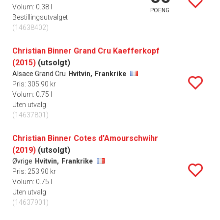
Volum: 0.38 l
POENG
Bestillingsutvalget
(14638402)
Christian Binner Grand Cru Kaefferkopf
(2015)
(utsolgt)
Alsace Grand Cru
Hvitvin,
Frankrike
Pris: 305.90 kr
Volum: 0.75 l
Uten utvalg
(14637801)
Christian Binner Cotes d'Amourschwihr
(2019)
(utsolgt)
Øvrige
Hvitvin,
Frankrike
Pris: 253.90 kr
Volum: 0.75 l
Uten utvalg
(14637901)