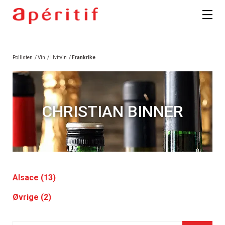
Pollisten
/
Vin
/
Hvitvin
/
Frankrike
CHRISTIAN BINNER
Alsace (13)
Øvrige (2)