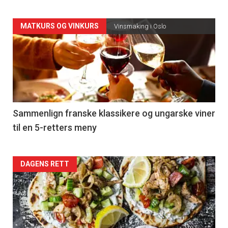
Forsiden
MATKURS OG VINKURS
Vinsmaking i Oslo
akkurat
nå
-
5
Sammenlign franske klassikere og ungarske viner
til en 5-retters meny
Forsiden
DAGENS RETT
akkurat
nå