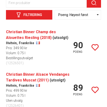
FILTRERING
Christian Binner Champ des
Alouettes Riesling (2018)
(utsolgt)
90
Hvitvin,
Frankrike
Pris: 349.90 kr
POENG
Volum: 0.75 l
Bestillingsutvalget
(12526501)
Christian Binner Alsace Vendanges
Tardives Muscat (2011)
(utsolgt)
89
Hvitvin,
Frankrike
Pris: 499.90 kr
POENG
Volum: 0.75 l
Uten utvalg
(12526401)