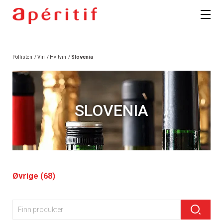
Pollisten
/
Vin
/
Hvitvin
/
Slovenia
SLOVENIA
Øvrige (68)