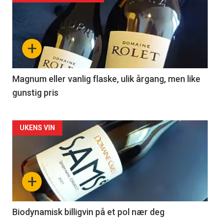
akkurat
nå
+
-
3
Magnum eller vanlig flaske, ulik årgang, men like
gunstig pris
Forsiden
UKENS VIN
akkurat
nå
+
-
4
Biodynamisk billigvin på et pol nær deg