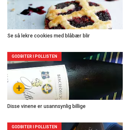
Se så lekre cookies med blåbær blir
Forsiden
GODBITER I POLLISTEN
akkurat
nå
+
-
2
Disse vinene er usannsynlig billige
Forsiden
GODBITER I POLLISTEN