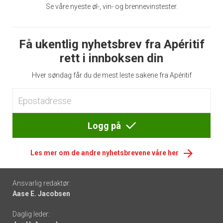
Se våre nyeste øl-, vin- og brennevinstester.
Få ukentlig nyhetsbrev fra Apéritif
rett i innboksen din
Hver søndag får du de mest leste sakene fra Apéritif
Logg på
Les mer om de andre nyhetsbrevene våre her
Footer
Ansvarlig redaktør:
Aase E. Jacobsen
-
Daglig leder:
links