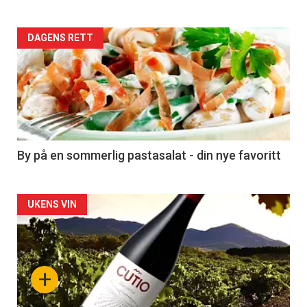
Forsiden
DAGENS RETT
akkurat
nå
-
5
By på en sommerlig pastasalat - din nye favoritt
Forsiden
UKENS VIN
akkurat
nå
+
-