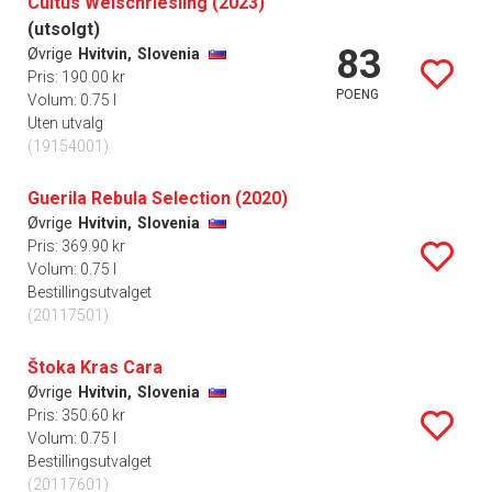
Cultus Welschriesling (2023)
(utsolgt)
83
Øvrige
Hvitvin,
Slovenia
Pris: 190.00 kr
POENG
Volum: 0.75 l
Uten utvalg
(19154001)
Guerila Rebula Selection (2020)
Øvrige
Hvitvin,
Slovenia
Pris: 369.90 kr
Volum: 0.75 l
Bestillingsutvalget
(20117501)
Štoka Kras Cara
Øvrige
Hvitvin,
Slovenia
Pris: 350.60 kr
Volum: 0.75 l
Bestillingsutvalget
(20117601)