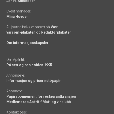
Jan H. Amundsen
Event manager:
Mina Hovden
All journalistikk er basert på
Vær
varsom-plakaten
og
Redaktørplakaten
Om informasjonskapsler
Om Apéritif:
På nett og papir siden 1995
Annonsere:
Informasjon og priser nett/papir
Abonnere:
Papirabonnement for restaurantbransjen
Medlemskap Apéritif Mat- og vinklubb
Kontakt oss: