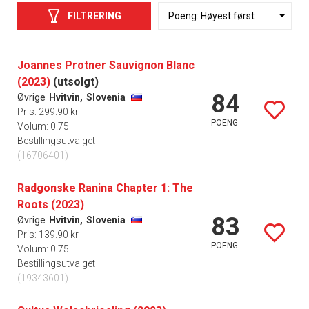
FILTRERING
Joannes Protner Sauvignon Blanc
(2023)
(utsolgt)
84
Øvrige
Hvitvin,
Slovenia
Pris: 299.90 kr
POENG
Volum: 0.75 l
Bestillingsutvalget
(16706401)
Radgonske Ranina Chapter 1: The
Roots (2023)
83
Øvrige
Hvitvin,
Slovenia
Pris: 139.90 kr
POENG
Volum: 0.75 l
Bestillingsutvalget
(19343601)