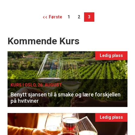
Første
1
2
3
Events
Kommende Kurs
Ledig plass
KURS I OSLO, 26. AUGUST
Benytt sjansen til å smake og lære forskjellen
på hvitviner
Ledig plass