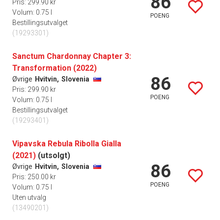
86
Pris: 299.90 kr
Volum: 0.75 l
POENG
Bestillingsutvalget
(19293301)
Sanctum Chardonnay Chapter 3:
Transformation (2022)
86
Øvrige
Hvitvin,
Slovenia
Pris: 299.90 kr
POENG
Volum: 0.75 l
Bestillingsutvalget
(19293401)
Vipavska Rebula Ribolla Gialla
(2021)
(utsolgt)
86
Øvrige
Hvitvin,
Slovenia
Pris: 250.00 kr
POENG
Volum: 0.75 l
Uten utvalg
(13490201)