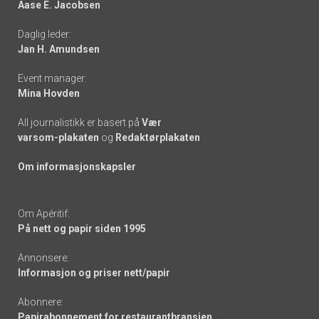
Aase E. Jacobsen
-
Daglig leder:
links
Jan H. Amundsen
Event manager:
Mina Hovden
All journalistikk er basert på
Vær
varsom-plakaten
og
Redaktørplakaten
Om informasjonskapsler
Om Apéritif:
På nett og papir siden 1995
Annonsere:
Informasjon og priser nett/papir
Abonnere:
Papirabonnement for restaurantbransjen