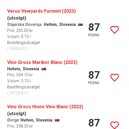
Verus Vineyards Furmint (2023)
(utsolgt)
87
Štajerska Slovenija
Hvitvin,
Slovenia
Pris: 205.00 kr
POENG
Volum: 0.75 l
Bestillingsutvalget
(18906501)
Vino Gross Maribor Blanc (2022)
Hvitvin,
Slovenia
87
Pris: 344.10 kr
Volum: 0.75 l
POENG
Bestillingsutvalget
(18758301)
Vino Gross Hisno Vino Blanc (2022)
(utsolgt)
87
Øvrige
Hvitvin,
Slovenia
Pris: 298.30 kr