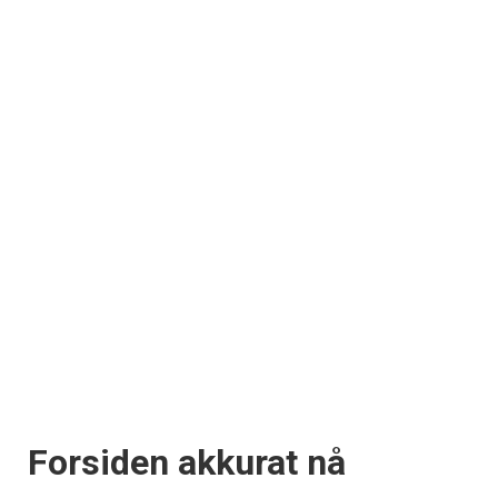
Forsiden akkurat nå