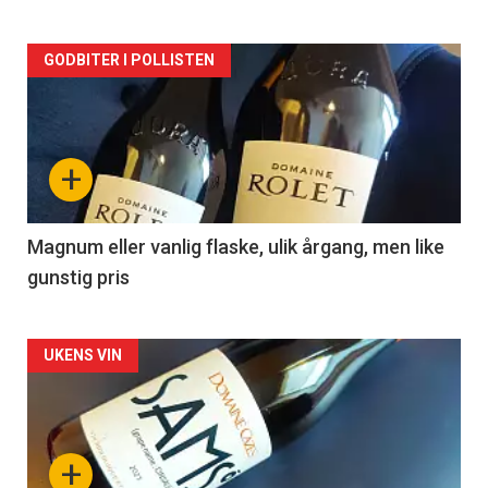
Forsiden
GODBITER I POLLISTEN
akkurat
nå
+
-
3
Magnum eller vanlig flaske, ulik årgang, men like
gunstig pris
Forsiden
UKENS VIN
akkurat
nå
+