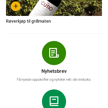
nå
+
-
6
Røverkjøp til grillmaten
Nyhetsbrev
Få nyeste oppskrifter og nyheter rett i din innboks.