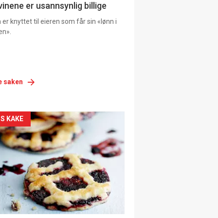
vinene er usannsynlig billige
er knyttet til eieren som får sin «lønn i
en».
e saken
siden
S KAKE
urat