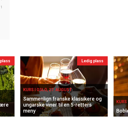
1
 plass
Ledig plass
KURS I OSLO, 27. AUGUST
Sammenlign franske klassikere og
KURS 
lære
ungarske viner til en 5-retters
meny
Bobl