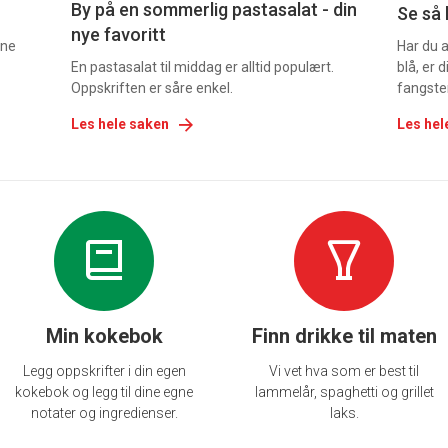
By på en sommerlig pastasalat - din
Se så 
nye favoritt
nne
Har du 
En pastasalat til middag er alltid populært.
blå, er
Oppskriften er såre enkel.
fangste
Les hele saken
Les hel
Min kokebok
Finn drikke til maten
Legg oppskrifter i din egen
Vi vet hva som er best til
kokebok og legg til dine egne
lammelår, spaghetti og grillet
notater og ingredienser.
laks.