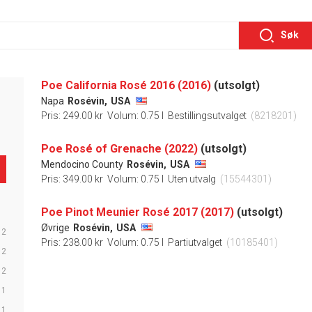
Søk
Poe California Rosé 2016 (2016)
(utsolgt)
Napa
Rosévin,
USA
Pris: 249.00 kr
Volum: 0.75 l
Bestillingsutvalget
(8218201)
Poe Rosé of Grenache (2022)
(utsolgt)
Mendocino County
Rosévin,
USA
Pris: 349.00 kr
Volum: 0.75 l
Uten utvalg
(15544301)
Poe Pinot Meunier Rosé 2017 (2017)
(utsolgt)
Øvrige
Rosévin,
USA
2
Pris: 238.00 kr
Volum: 0.75 l
Partiutvalget
(10185401)
2
2
1
1