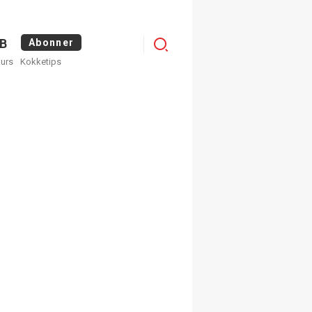
Logg
B
Abonner
kurs
Kokketips
inn