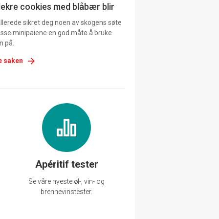
lekre cookies med blåbær blir
allerede sikret deg noen av skogens søte
 disse minipaiene en god måte å bruke
n på.
e saken
Apéritif tester
Se våre nyeste øl-, vin- og
brennevinstester.