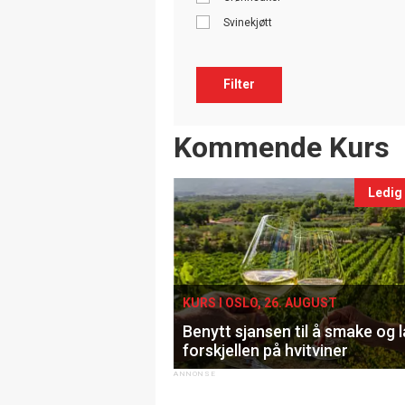
Svinekjøtt
Filter
Events
Kommende Kurs
Ledig
KURS I OSLO, 26. AUGUST
Benytt sjansen til å smake og 
forskjellen på hvitviner