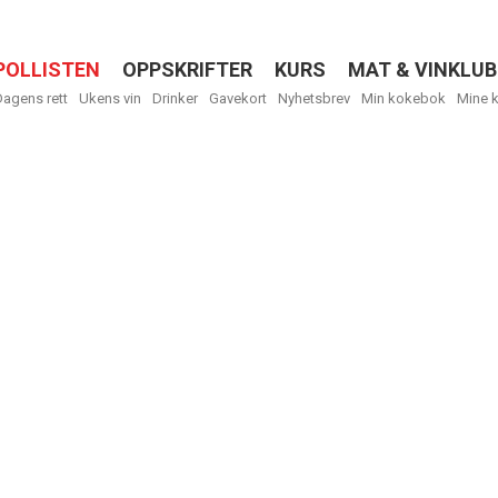
POLLISTEN
OPPSKRIFTER
KURS
MAT & VINKLUB
Menu
Dagens rett
Ukens vin
Drinker
Gavekort
Nyhetsbrev
Min kokebok
Mine 