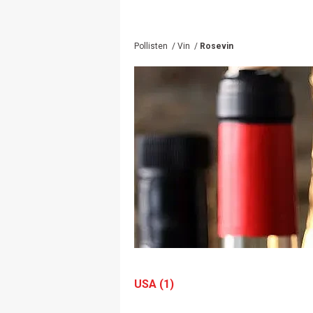
Pollisten
/
Vin
/
Rosevin
USA (1)