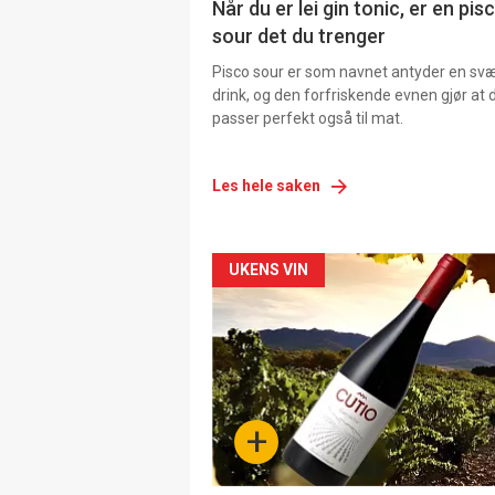
Når du er lei gin tonic, er en pis
sour det du trenger
Pisco sour er som navnet antyder en svær
drink, og den forfriskende evnen gjør at 
passer perfekt også til mat.
Les hele saken
Forsiden
UKENS VIN
akkurat
nå
-
+
4