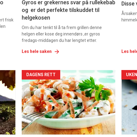
co
Gyros er grekernes svar på rullekebab
Disse 
og er det perfekte tilskuddet til
Årsaken 
helgekosen
t frisk
himmel
den
Om du har tenkt til å ta frem grillen denne
helgen eller kose deg innendørs ,er gyros
fredags-middagen du har lengtet etter.
Les hele saken
Les hel
Forsiden
For
DAGENS RETT
UKEN
akkurat
akk
nå
nå
-
-
5
6