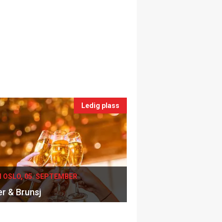
Ledig plass
I OSLO, 05. SEPTEMBER
er & Brunsj