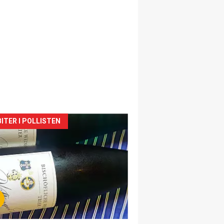
siden
ITER I POLLISTEN
urat