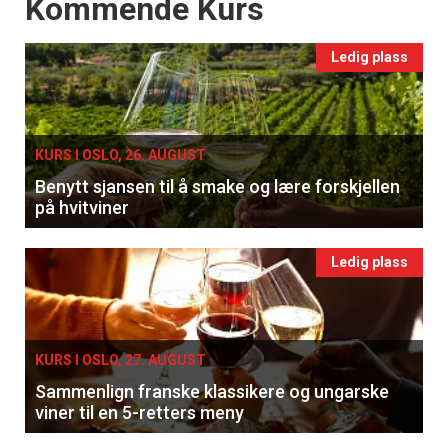
Events
Kommende Kurs
Ledig plass
KURS I OSLO, 26. AUGUST
Benytt sjansen til å smake og lære forskjellen
på hvitviner
Ledig plass
KURS I OSLO, 27. AUGUST
Sammenlign franske klassikere og ungarske
viner til en 5-retters meny