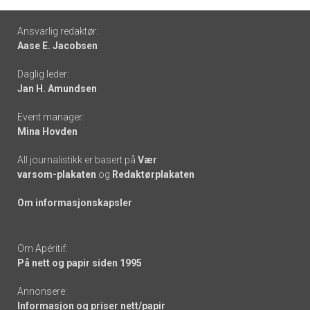
Footer
Ansvarlig redaktør:
Aase E. Jacobsen
-
Daglig leder:
links
Jan H. Amundsen
Event manager:
Mina Hovden
All journalistikk er basert på
Vær
varsom-plakaten
og
Redaktørplakaten
Om informasjonskapsler
Om Apéritif:
På nett og papir siden 1995
Annonsere:
Informasjon og priser nett/papir