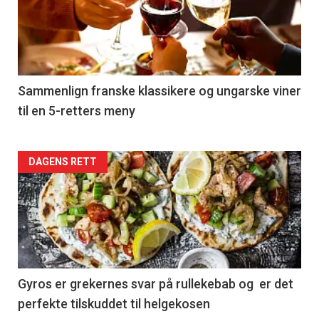
akkurat
nå
-
5
Sammenlign franske klassikere og ungarske viner
til en 5-retters meny
Forsiden
DAGENS RETT
akkurat
nå
-
6
Gyros er grekernes svar på rullekebab og er det
perfekte tilskuddet til helgekosen