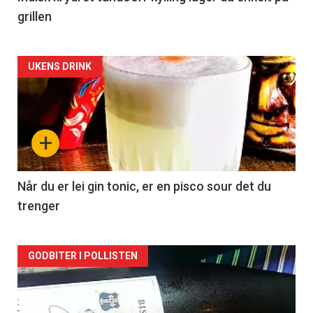
grillen
Forsiden
UKENS DRINK
akkurat
nå
+
-
2
Når du er lei gin tonic, er en pisco sour det du
trenger
Forsiden
GODBITER I POLLISTEN
akkurat