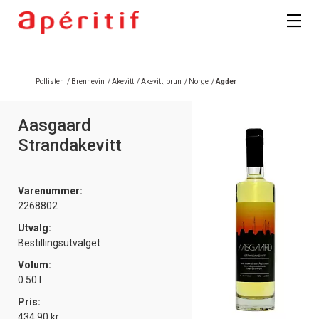
Pollisten
/
Brennevin
/
Akevitt
/
Akevitt, brun
/
Norge
/
Agder
Aasgaard
Strandakevitt
Varenummer:
2268802
Utvalg:
Bestillingsutvalget
Volum:
0.50 l
Pris:
434.90 kr