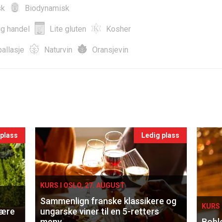
sk
Biodynamisk
ig handel
Lite gluten
Kosher
allasje
Naturvin
Oransjevin
 plass
Ledig plass
KURS I OSLO, 27. AUGUST
Sammenlign franske klassikere og
KURS 
lære
ungarske viner til en 5-retters
meny
Bobl