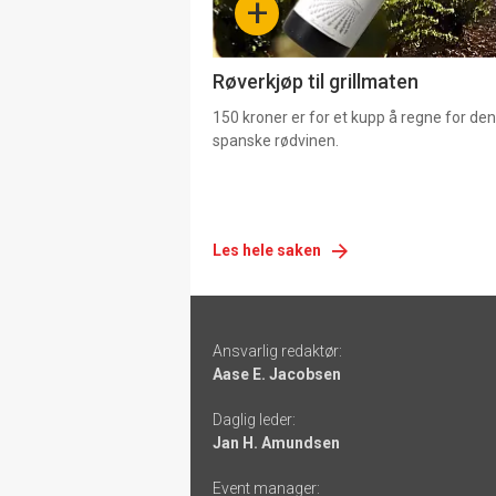
+
4
Røverkjøp til grillmaten
150 kroner er for et kupp å regne for de
spanske rødvinen.
Les hele saken
Footer
Ansvarlig redaktør:
-
Aase E. Jacobsen
links
Daglig leder:
Jan H. Amundsen
Event manager: