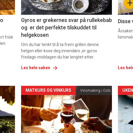
+
2
3
co
Gyros er grekernes svar på rullekebab
Disse 
og er det perfekte tilskuddet til
Årsaken 
helgekosen
t frisk
himmel
den
Om du har tenkt til å ta frem grillen denne
helgen eller kose deg innendørs ,er gyros
fredags-middagen du har lengtet etter.
Les hele saken
Les hel
Forsiden
For
MATKURS OG VINKURS
UKEN
Vinsmaking i Oslo
akkurat
akk
nå
nå
-
-