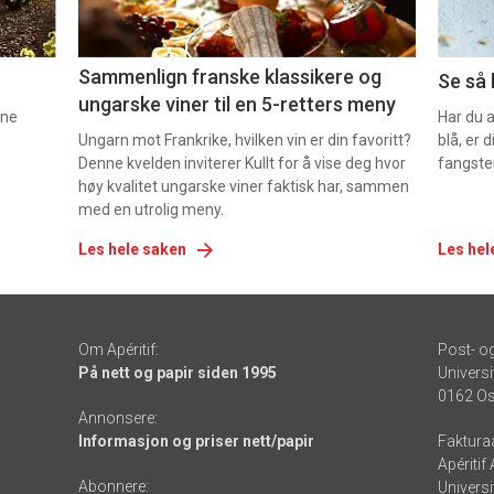
5
6
Sammenlign franske klassikere og
Se så 
ungarske viner til en 5-retters meny
nne
Har du 
Ungarn mot Frankrike, hvilken vin er din favoritt?
blå, er
Denne kvelden inviterer Kullt for å vise deg hvor
fangste
høy kvalitet ungarske viner faktisk har, sammen
med en utrolig meny.
Les hele saken
Les hel
Om Apéritif:
Post- o
På nett og papir siden 1995
Universi
0162 Os
Annonsere:
Informasjon og priser nett/papir
Faktura
Apéritif
Abonnere:
Universi