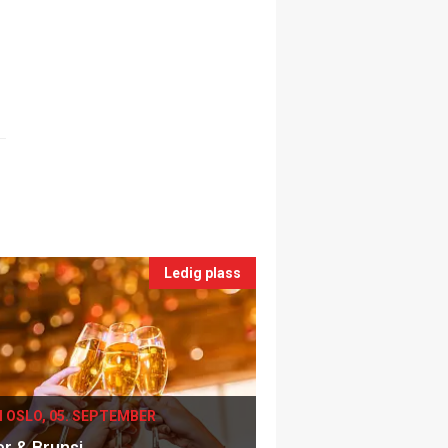
Ledig plass
I OSLO, 05. SEPTEMBER
er & Brunsj