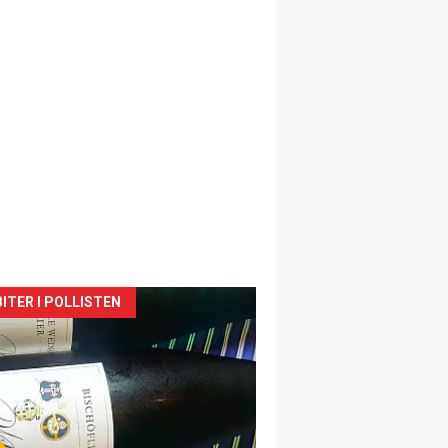
siden
ITER I POLLISTEN
urat