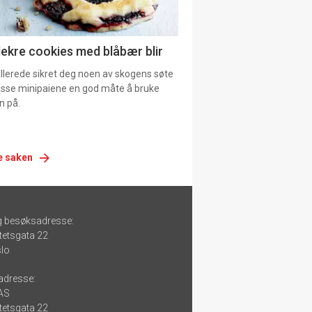
lekre cookies med blåbær blir
allerede sikret deg noen av skogens søte
 disse minipaiene en god måte å bruke
n på.
e saken
g besøksadresse:
tetsgata 22
lo
adresse:
 AS
tetsgata 22