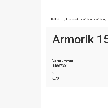
Pollisten
/
Brennevin
/
Whisky
/
Whisky, 
Armorik 1
Varenummer:
14867301
Volum:
0.70 l