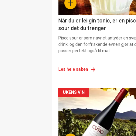
+
Når du er lei gin tonic, er en pis
sour det du trenger
Pisco sour er som navnet antyder en svær
drink, og den forfriskende evnen gjør at 
passer perfekt også til mat.
Les hele saken
Forsiden
UKENS VIN
akkurat
nå
-