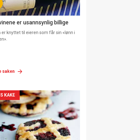
vinene er usannsynlig billige
er knyttet til eieren som får sin «lønn i
en».
e saken
siden
S KAKE
urat