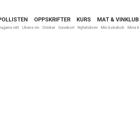
POLLISTEN
OPPSKRIFTER
KURS
MAT & VINKLUB
Menu
Dagens rett
Ukens vin
Drinker
Gavekort
Nyhetsbrev
Min kokebok
Mine 
R