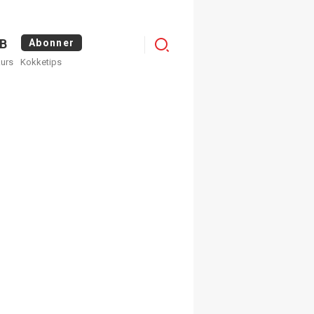
Menu
B
Abonner
kurs
Kokketips
profile
egistrer deg