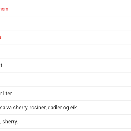
ghem
t
 liter
a va sherry, rosiner, dadler og eik.
, sherry.