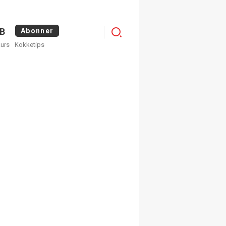
Menu
B
Abonner
kurs
Kokketips
profile
egistrer deg