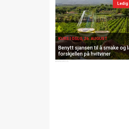
Ledig
KURS I OSLO, 26. AUGUST
Benytt sjansen til å smake og 
forskjellen på hvitviner