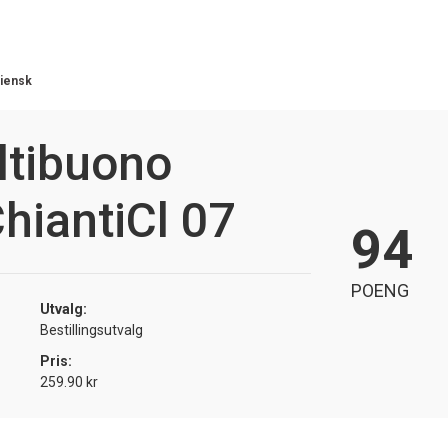
liensk
ltibuono
hiantiCl 07
94
POENG
Utvalg:
Bestillingsutvalg
Pris:
259.90 kr