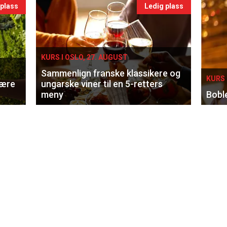
 plass
Ledig plass
KURS I OSLO, 27. AUGUST
Sammenlign franske klassikere og
KURS 
lære
ungarske viner til en 5-retters
meny
Bobl