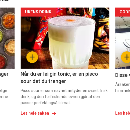
Forsiden
For
UKENS DRINK
GODB
akkurat
akk
nå
nå
-
-
+
+
2
3
ager
Når du er lei gin tonic, er en pisco
Disse 
sour det du trenger
Årsaken 
elige
Pisco sour er som navnet antyder en svært frisk
himmel
denne
drink, og den forfriskende evnen gjør at den
passer perfekt også til mat.
Les hele saken
Les hel