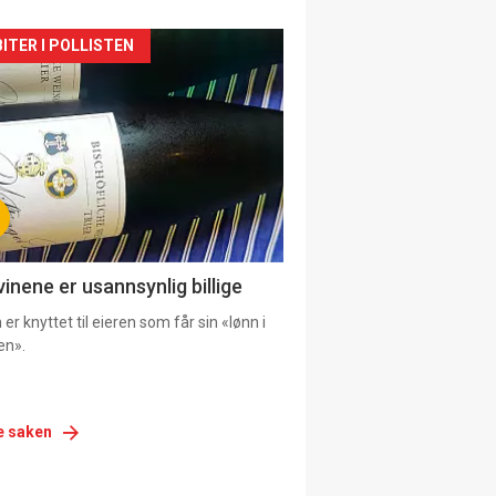
siden
ITER I POLLISTEN
urat
vinene er usannsynlig billige
er knyttet til eieren som får sin «lønn i
en».
e saken