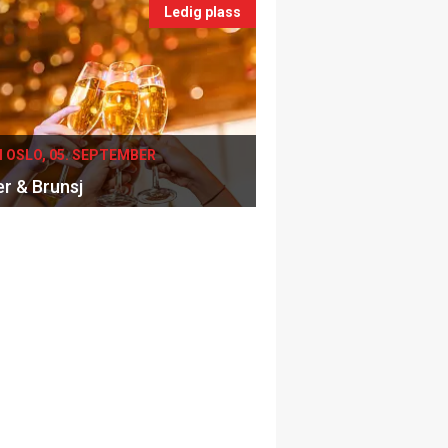
Ledig plass
I OSLO, 05. SEPTEMBER
er & Brunsj