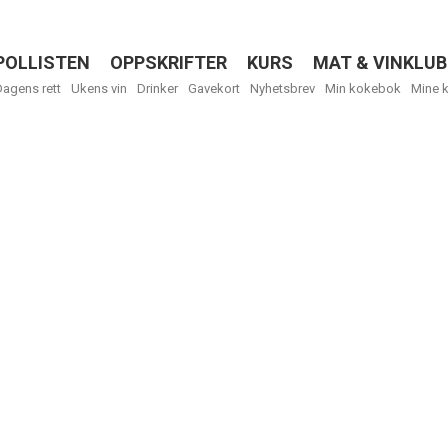
POLLISTEN
OPPSKRIFTER
KURS
MAT & VINKLUB
Menu
Dagens rett
Ukens vin
Drinker
Gavekort
Nyhetsbrev
Min kokebok
Mine 
R