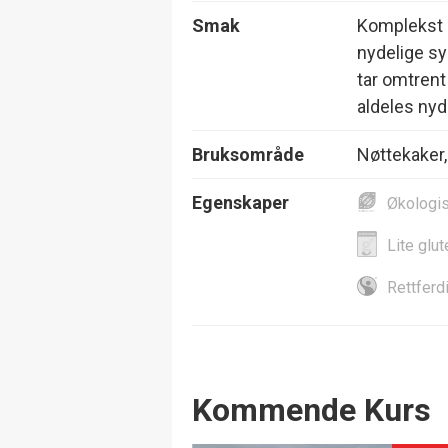
Smak
Komplekst a
nydelige sy
tar omtrent
aldeles nyd
Bruksområde
Nøttekaker,
Egenskaper
Økologi
Lite glut
Rettferd
Events
Kommende Kurs