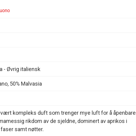
buono
ia - Øvrig italiensk
ano, 50% Malvasia
Svært kompleks duft som trenger mye luft for å åpenbare
mamessig rikdom av de sjeldne, dominert av aprikos i
 faser samt nøtter.