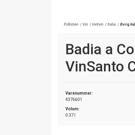
Pollisten
/
Vin
/
Hvitvin
/
Italia
/
Øvrig ita
Badia a Co
VinSanto C
Varenummer:
4376601
Volum:
0.37 l