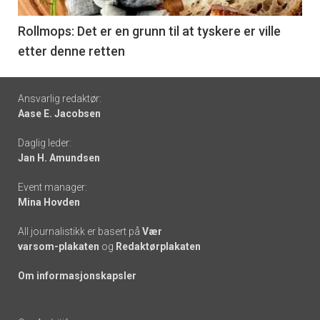
-
6
Rollmops: Det er en grunn til at tyskere er ville
etter denne retten
Footer
Ansvarlig redaktør:
Aase E. Jacobsen
-
Daglig leder:
links
Jan H. Amundsen
Event manager:
Mina Hovden
All journalistikk er basert på
Vær
varsom-plakaten
og
Redaktørplakaten
Om informasjonskapsler