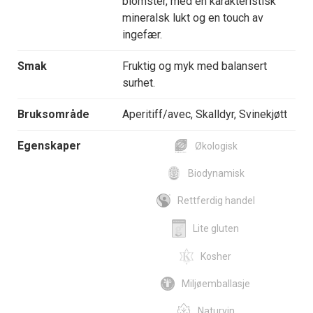
blomster, med en karakteristisk
mineralsk lukt og en touch av
ingefær.
Smak
Fruktig og myk med balansert
surhet.
Bruksområde
Aperitiff/avec, Skalldyr, Svinekjøtt
Egenskaper
Økologisk
Biodynamisk
Rettferdig handel
Lite gluten
Kosher
Miljøemballasje
Naturvin