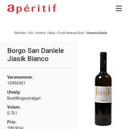
Registrer deg
Pollisten
/
Vin
/
Hvitvin
/
Italia
/
Friuli-Venezia Giuli
/
Venezia Giulia
Borgo San Daniele
Jiasik Bianco
Varenummer:
10996901
Utvalg:
Bestillingsutvalget
Volum:
0.75 l
Pris:
299.90 kr