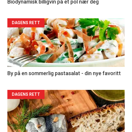
4
Biodynamisk billigvin på et pol nær deg
Forsiden
DAGENS RETT
akkurat
nå
-
5
By på en sommerlig pastasalat - din nye favoritt
Forsiden
DAGENS RETT
akkurat
nå