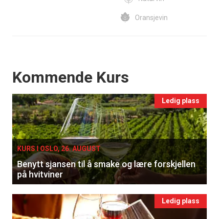
Oransjevin
Events
Kommende Kurs
Ledig plass
KURS I OSLO, 26. AUGUST
Benytt sjansen til å smake og lære forskjellen
på hvitviner
Ledig plass