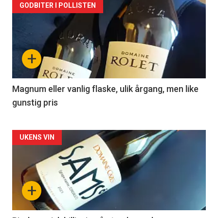
Forsiden
GODBITER I POLLISTEN
akkurat
nå
+
-
3
Magnum eller vanlig flaske, ulik årgang, men like
gunstig pris
Forsiden
UKENS VIN
akkurat
nå
+
-