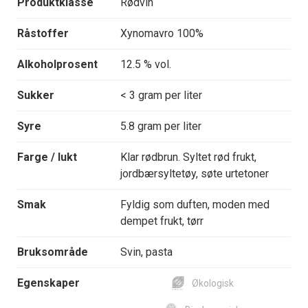
Produktklasse
Rødvin
Råstoffer
Xynomavro 100%
Alkoholprosent
12.5 % vol.
Sukker
< 3 gram per liter
Syre
5.8 gram per liter
Farge / lukt
Klar rødbrun. Syltet rød frukt,
jordbærsyltetøy, søte urtetoner
Smak
Fyldig som duften, moden med
dempet frukt, tørr
Bruksområde
Svin, pasta
Egenskaper
Økologisk