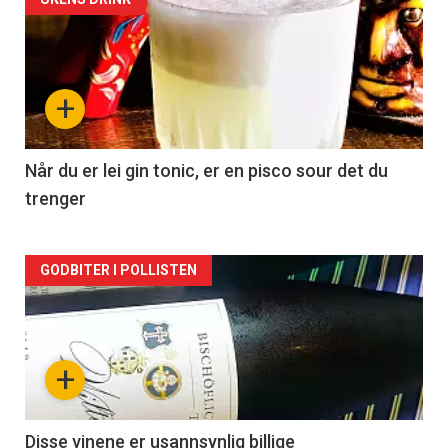
Forsiden
akkurat
nå
+
-
2
Når du er lei gin tonic, er en pisco sour det du
trenger
Forsiden
GODBITER I POLLISTEN
akkurat
nå
+
-
3
Disse vinene er usannsynlig billige