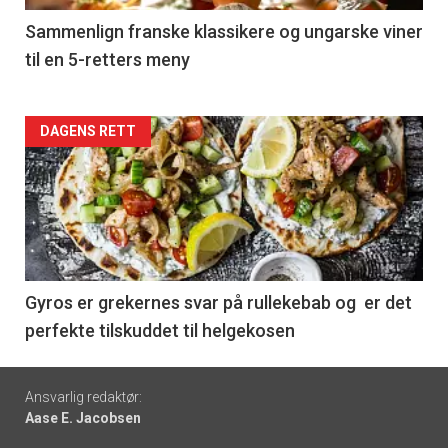
5
Sammenlign franske klassikere og ungarske viner
til en 5-retters meny
Forsiden
DAGENS RETT
akkurat
nå
-
6
Gyros er grekernes svar på rullekebab og er det
perfekte tilskuddet til helgekosen
Footer
Ansvarlig redaktør:
Aase E. Jacobsen
-