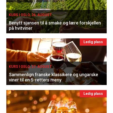
KURS I OSLO, 26. AUGUST
Benytt sjansen til å smake og lære forskjellen
på hvitviner
Ledig plass
KURS I OSLO, 27. AUGUST
Sammenlign franske klassikere og ungarske
viner til en 5-retters meny
Ledig plass