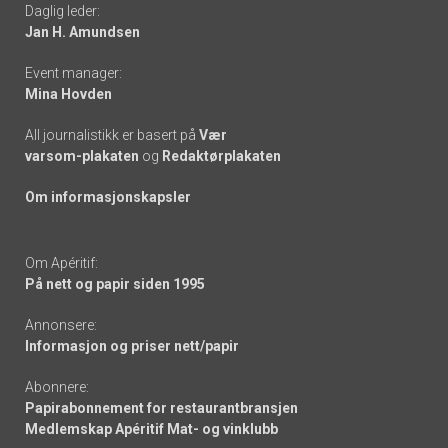
Daglig leder:
links
Jan H. Amundsen
Event manager:
Mina Hovden
All journalistikk er basert på
Vær
varsom-plakaten
og
Redaktørplakaten
Om informasjonskapsler
Om Apéritif:
På nett og papir siden 1995
Annonsere:
Informasjon og priser nett/papir
Abonnere:
Papirabonnement for restaurantbransjen
Medlemskap Apéritif Mat- og vinklubb