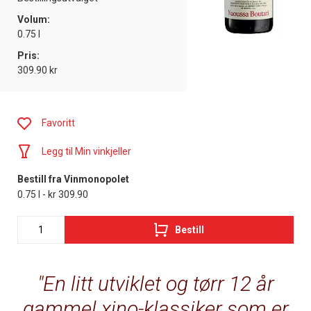
Volum:
0.75 l
Pris:
309.90 kr
Favoritt
Legg til Min vinkjeller
Bestill fra Vinmonopolet
0.75 l - kr 309.90
Bestill
En litt utviklet og tørr 12 år
gammel xino-klassiker som er