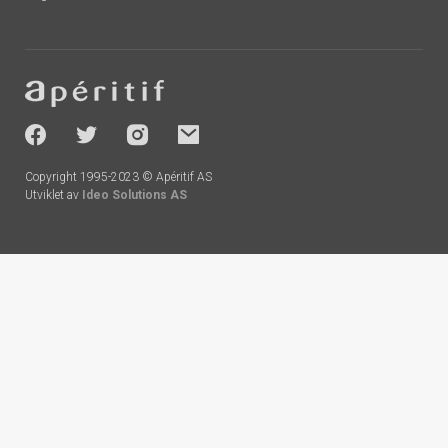
Footer
-
socials
Copyright 1995-2023 © Apéritif AS
Utviklet av
Ideo Solutions AS
Handlekurv