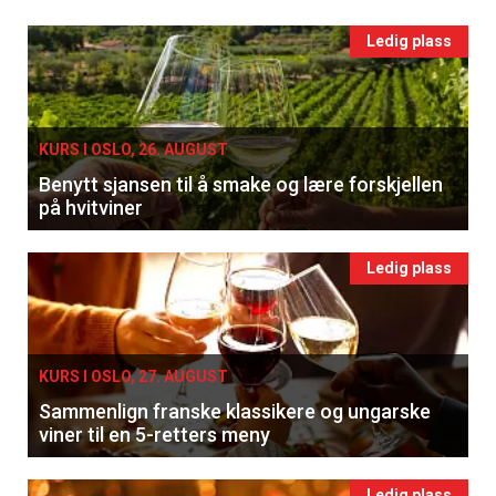
Ledig plass
KURS I OSLO, 26. AUGUST
Benytt sjansen til å smake og lære forskjellen
på hvitviner
Ledig plass
KURS I OSLO, 27. AUGUST
Sammenlign franske klassikere og ungarske
viner til en 5-retters meny
Ledig plass