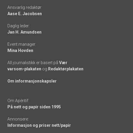
Footer
Ansvarlig redaktør:
Aase E. Jacobsen
-
Daglig leder:
links
Jan H. Amundsen
Event manager:
Mina Hovden
All journalistikk er basert på
Vær
varsom-plakaten
og
Redaktørplakaten
Om informasjonskapsler
Om Apéritif:
På nett og papir siden 1995
Annonsere:
Informasjon og priser nett/papir