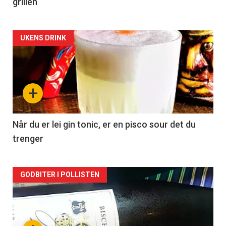
grillen
Forsiden
UKENS DRINK
akkurat
nå
+
-
2
Når du er lei gin tonic, er en pisco sour det du
trenger
Forsiden
GODBITER I POLLISTEN
akkurat
nå