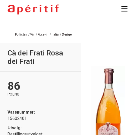
Pollisten
/
Vin
/
Rosevin
/
Italia
/
Øvrige
Cà dei Frati Rosa
dei Frati
86
POENG
Varenummer:
15602401
Utvalg:
Bestillingsutvalget