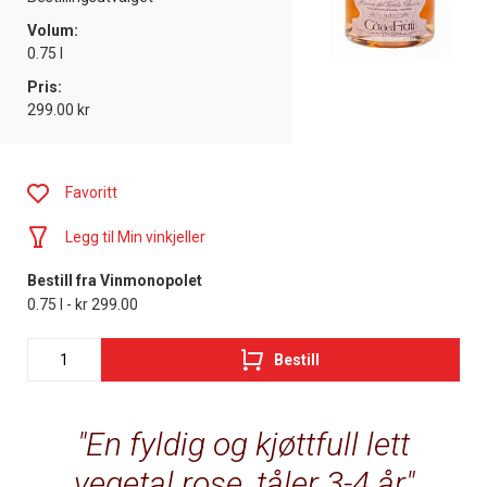
Volum:
0.75 l
Pris:
299.00 kr
Favoritt
Legg til Min vinkjeller
Bestill fra Vinmonopolet
0.75 l - kr 299.00
Bestill
En fyldig og kjøttfull lett
vegetal rose, tåler 3-4 år