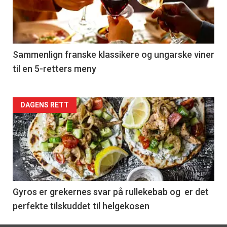
nå
-
5
Sammenlign franske klassikere og ungarske viner
til en 5-retters meny
Forsiden
DAGENS RETT
akkurat
nå
-
6
Gyros er grekernes svar på rullekebab og er det
perfekte tilskuddet til helgekosen