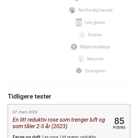
Rettferdig handel
Lite gluten
Kosher
Miljøemballasje
Naturvin
Oransjevin
Tidligere tester
07. mars 2024
85
En litt reduktiv rose som trenger luft og
som tåler 2-3 år (2023)
POENG
Farge og duft:
Lys rosa. Litt grønn, reduktiv