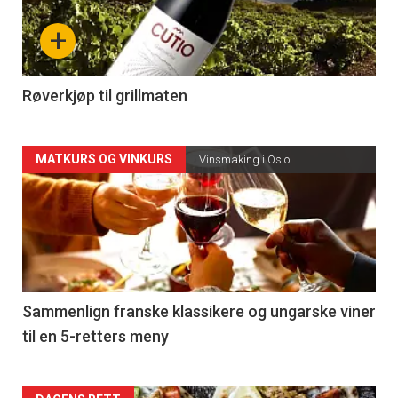
nå
+
-
4
Røverkjøp til grillmaten
Forsiden
MATKURS OG VINKURS
Vinsmaking i Oslo
akkurat
nå
-
5
Sammenlign franske klassikere og ungarske viner
til en 5-retters meny