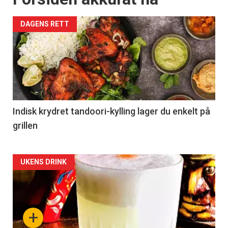
DAGENS RETT
Indisk krydret tandoori-kylling lager du enkelt på
grillen
Forsiden
UKENS DRINK
akkurat
nå
+