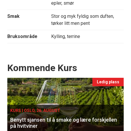
epler, smør
Smak
Stor og myk fyldig som duften,
tørker litt men pent
Bruksområde
Kylling, terrine
Events
Kommende Kurs
Ledig plass
KURS I OSLO, 26. AUGUST
Benytt sjansen til å smake og lære forskjellen
på hvitviner