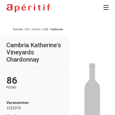
Registrer deg
Pollisten
/
Vin
/
Hvitvin
/
USA
/
California
Cambria Katherine's
Vineyards
Chardonnay
86
POENG
Varenummer:
1522373