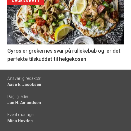
Forsiden
DAGENS RETT
akkurat
nå
-
6
Gyros er grekernes svar på rullekebab og er det
perfekte tilskuddet til helgekosen
Footer
Ansvarlig redaktør:
Aase E. Jacobsen
-
Daglig leder:
links
Jan H. Amundsen
Event manager:
Mina Hovden