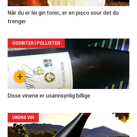
-
2
Når du er lei gin tonic, er en pisco sour det du
trenger
Forsiden
GODBITER I POLLISTEN
akkurat
nå
+
-
3
Disse vinene er usannsynlig billige
Forsiden
UKENS VIN
akkurat