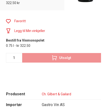
322.50 kr
Favoritt
Legg til Min vinkjeller
Bestill fra Vinmonopolet
0.75 l - kr 322.50
Utsolgt
Produsent
Ch. Gilbert & Gailard
Importør
Gastro Vin AS