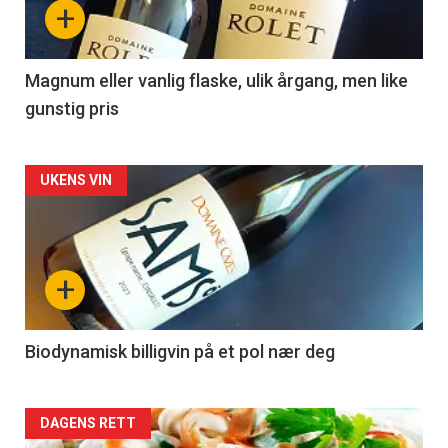
+
-
3
Magnum eller vanlig flaske, ulik årgang, men like
gunstig pris
Forsiden
UKENS VIN
akkurat
nå
+
-
4
Biodynamisk billigvin på et pol nær deg
Forsiden
DAGENS RETT