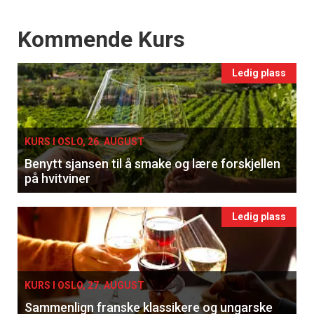
Events
Kommende Kurs
Ledig plass
KURS I OSLO, 26. AUGUST
Benytt sjansen til å smake og lære forskjellen
på hvitviner
Ledig plass
KURS I OSLO, 27. AUGUST
Sammenlign franske klassikere og ungarske