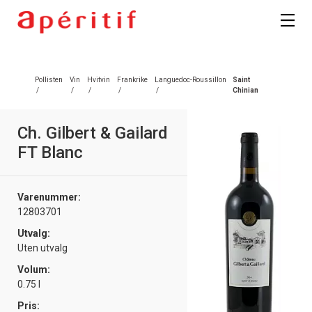
Registrer deg
Pollisten
Vin
Hvitvin
Frankrike
Languedoc-Roussillon
Saint
/
/
/
/
/
Chinian
Ch. Gilbert & Gailard
FT Blanc
Varenummer:
12803701
Utvalg:
Uten utvalg
Volum:
0.75 l
Pris: