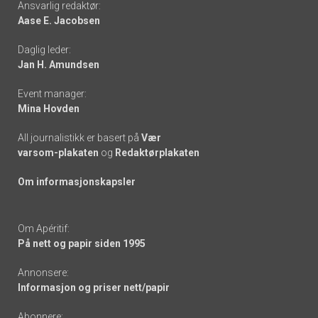
Ansvarlig redaktør:
Aase E. Jacobsen
-
Daglig leder:
links
Jan H. Amundsen
Event manager:
Mina Hovden
All journalistikk er basert på
Vær
varsom-plakaten
og
Redaktørplakaten
Om informasjonskapsler
Om Apéritif:
På nett og papir siden 1995
Annonsere:
Informasjon og priser nett/papir
Abonnere: