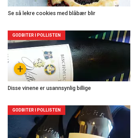
Se så lekre cookies med blåbær blir
Forsiden
GODBITER I POLLISTEN
akkurat
nå
+
-
2
Disse vinene er usannsynlig billige
Forsiden
GODBITER I POLLISTEN
akkurat
nå