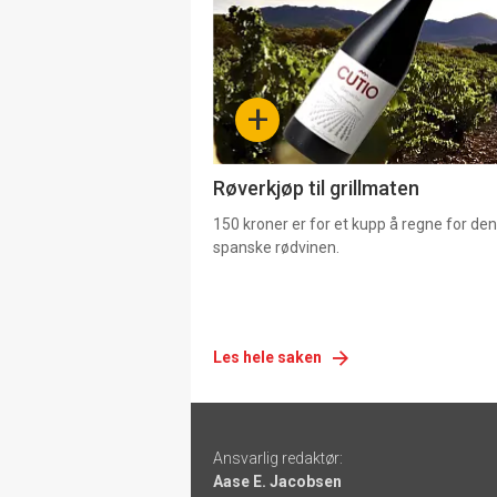
nå
-
+
4
Røverkjøp til grillmaten
150 kroner er for et kupp å regne for de
spanske rødvinen.
Les hele saken
Footer
Ansvarlig redaktør:
-
Aase E. Jacobsen