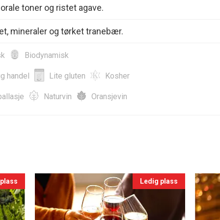
orale toner og ristet agave.
t, mineraler og tørket tranebær.
sk
Biodynamisk
ig handel
Lite gluten
Kosher
allasje
Naturvin
Oransjevin
 plass
Ledig plass