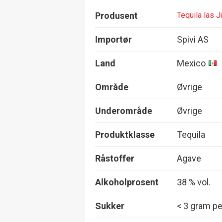
Produsent
Tequila las J
Importør
Spivi AS
Land
Mexico
Område
Øvrige
Underområde
Øvrige
Produktklasse
Tequila
Råstoffer
Agave
Alkoholprosent
38 % vol.
Sukker
< 3 gram per