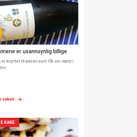
vinene er usannsynlig billige
er knyttet til eieren som får sin «lønn i
en».
e saken
siden
S KAKE
urat