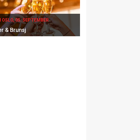
I OSLO, 05. SEPTEMBER
er & Brunsj