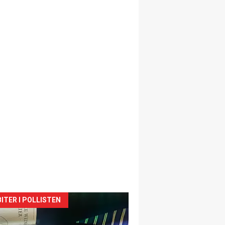
siden
ITER I POLLISTEN
urat