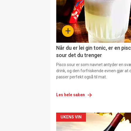
+
Når du er lei gin tonic, er en pis
sour det du trenger
Pisco sour er som navnet antyder en svær
drink, og den forfriskende evnen gjør at 
passer perfekt også til mat.
Les hele saken
Forsiden
UKENS VIN
akkurat