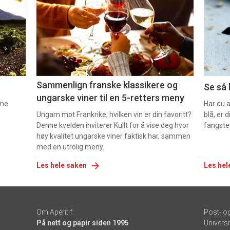
nå
nå
-
-
5
6
Sammenlign franske klassikere og
Se så 
ungarske viner til en 5-retters meny
nne
Har du 
Ungarn mot Frankrike, hvilken vin er din favoritt?
blå, er
Denne kvelden inviterer Kullt for å vise deg hvor
fangste
høy kvalitet ungarske viner faktisk har, sammen
med en utrolig meny.
Les hele saken
Les hel
Om Apéritif:
Post- o
På nett og papir siden 1995
Universi