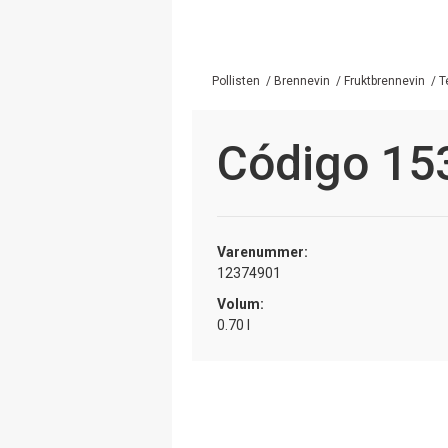
Pollisten
/
Brennevin
/
Fruktbrennevin
/
T
Código 15
Varenummer:
12374901
Volum:
0.70 l