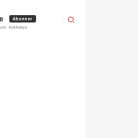
Menu
B
Abonner
kurs
Kokketips
profile
egistrer deg