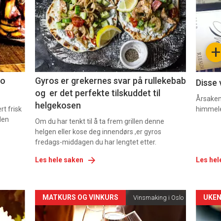
nå
nå
-
-
+
2
3
co
Gyros er grekernes svar på rullekebab
Disse 
og er det perfekte tilskuddet til
Årsaken 
helgekosen
t frisk
himmel
den
Om du har tenkt til å ta frem grillen denne
helgen eller kose deg innendørs ,er gyros
fredags-middagen du har lengtet etter.
Les hele saken
Les hel
Forsiden
For
MATKURS OG VINKURS
UKEN
Vinsmaking i Oslo
akkurat
akk