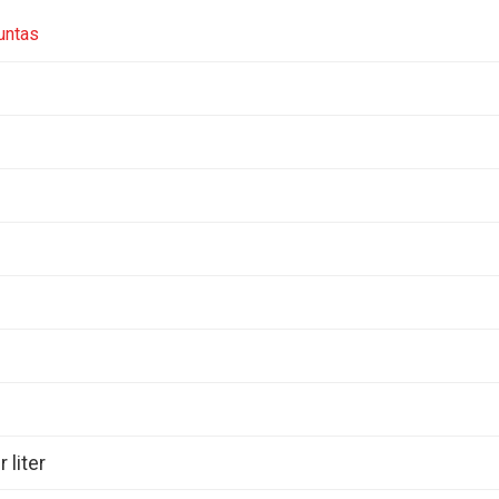
untas
 liter