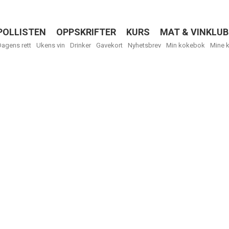
POLLISTEN
OPPSKRIFTER
KURS
MAT & VINKLUB
Menu
Dagens rett
Ukens vin
Drinker
Gavekort
Nyhetsbrev
Min kokebok
Mine 
R