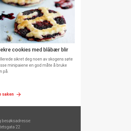
lekre cookies med blåbær blir
allerede sikret deg noen av skogens søte
 disse minipaiene en god måte å bruke
n på.
e saken
g besøksadresse:
tetsgata 22