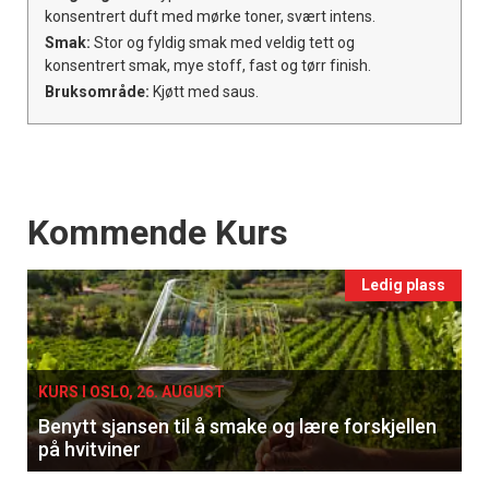
konsentrert duft med mørke toner, svært intens.
Smak:
Stor og fyldig smak med veldig tett og
konsentrert smak, mye stoff, fast og tørr finish.
Bruksområde:
Kjøtt med saus.
Events
Kommende Kurs
Ledig plass
KURS I OSLO, 26. AUGUST
Benytt sjansen til å smake og lære forskjellen
på hvitviner