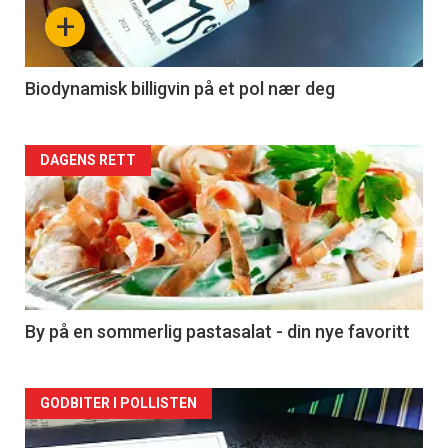
nå
+
-
4
Biodynamisk billigvin på et pol nær deg
Forsiden
DAGENS RETT
akkurat
nå
-
5
By på en sommerlig pastasalat - din nye favoritt
Forsiden
GODBITER I POLLISTEN