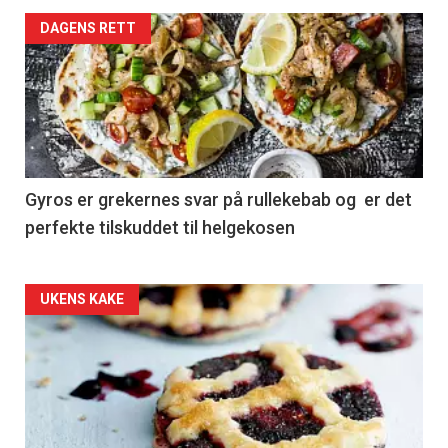
DAGENS RETT
Gyros er grekernes svar på rullekebab og er det
perfekte tilskuddet til helgekosen
Forsiden
UKENS KAKE
akkurat
nå
-