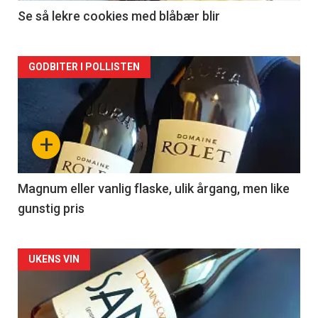
2
Se så lekre cookies med blåbær blir
Forsiden
GODBITER I POLLISTEN
akkurat
nå
+
-
3
Magnum eller vanlig flaske, ulik årgang, men like
gunstig pris
Forsiden
UKENS VIN
akkurat