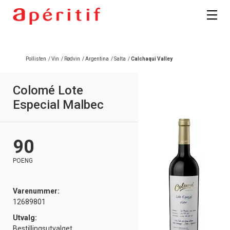
Registrer deg
Pollisten
/
Vin
/
Rødvin
/
Argentina
/
Salta
/
Calchaqui Valley
Colomé Lote
Especial Malbec
90
POENG
Varenummer:
12689801
Utvalg:
Bestillingsutvalget