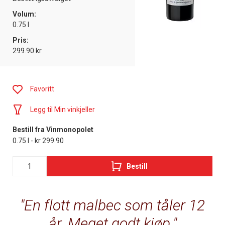
Volum:
0.75 l
Pris:
299.90 kr
Favoritt
Legg til Min vinkjeller
Bestill fra Vinmonopolet
0.75 l - kr 299.90
Bestill
En flott malbec som tåler 12
år. Meget godt kjøp.