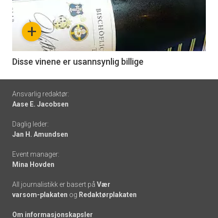
akkurat
nå
+
-
6
Disse vinene er usannsynlig billige
Footer
Ansvarlig redaktør:
Aase E. Jacobsen
-
Daglig leder:
links
Jan H. Amundsen
Event manager:
Mina Hovden
All journalistikk er basert på
Vær
varsom-plakaten
og
Redaktørplakaten
Om informasjonskapsler