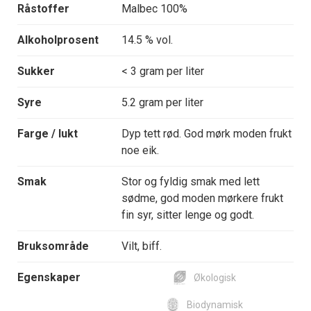
Råstoffer
Malbec 100%
Alkoholprosent
14.5 % vol.
Sukker
< 3 gram per liter
Syre
5.2 gram per liter
Farge / lukt
Dyp tett rød. God mørk moden frukt
noe eik.
Smak
Stor og fyldig smak med lett
sødme, god moden mørkere frukt
fin syr, sitter lenge og godt.
Bruksområde
Vilt, biff.
Egenskaper
Økologisk
Biodynamisk