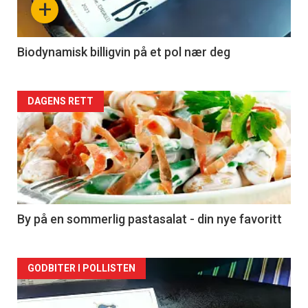
+
-
4
Biodynamisk billigvin på et pol nær deg
Forsiden
DAGENS RETT
akkurat
nå
-
5
By på en sommerlig pastasalat - din nye favoritt
Forsiden
GODBITER I POLLISTEN
akkurat