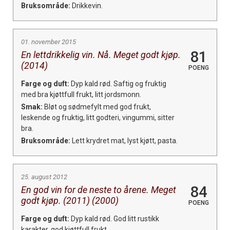
Bruksområde:
Drikkevin.
01. november 2015
81
En lettdrikkelig vin. Nå. Meget godt kjøp.
(2014)
POENG
Farge og duft:
Dyp kald rød. Saftig og fruktig
med bra kjøttfull frukt, litt jordsmonn.
Smak:
Bløt og sødmefylt med god frukt,
leskende og fruktig, litt godteri, vingummi, sitter
bra.
Bruksområde:
Lett krydret mat, lyst kjøtt, pasta.
25. august 2012
84
En god vin for de neste to årene. Meget
godt kjøp. (2011) (2000)
POENG
Farge og duft:
Dyp kald rød. God litt rustikk
karakter, god kjøttfull frukt.