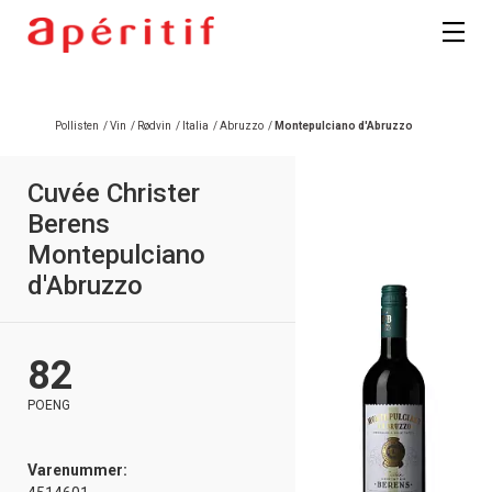
Registrer deg
Pollisten
/
Vin
/
Rødvin
/
Italia
/
Abruzzo
/
Montepulciano d'Abruzzo
Cuvée Christer
Berens
Montepulciano
d'Abruzzo
82
POENG
Varenummer: