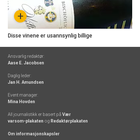
nå
+
-
6
Disse vinene er usannsynlig billige
Footer
Ansvarlig redaktør:
Aase E. Jacobsen
-
Daglig leder:
links
Jan H. Amundsen
Event manager:
Mina Hovden
All journalistikk er basert på
Vær
varsom-plakaten
og
Redaktørplakaten
Om informasjonskapsler