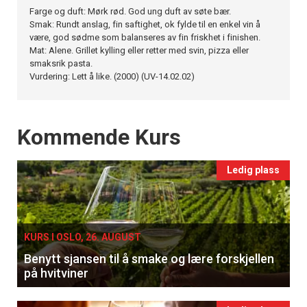
Farge og duft: Mørk rød. God ung duft av søte bær.
Smak: Rundt anslag, fin saftighet, ok fylde til en enkel vin å
være, god sødme som balanseres av fin friskhet i finishen.
Mat: Alene. Grillet kylling eller retter med svin, pizza eller
smaksrik pasta.
Vurdering: Lett å like. (2000) (UV-14.02.02)
Events
Kommende Kurs
Ledig plass
KURS I OSLO, 26. AUGUST
Benytt sjansen til å smake og lære forskjellen
på hvitviner