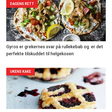
DAGENS RETT
Gyros er grekernes svar på rullekebab og er det
perfekte tilskuddet til helgekosen
Forsiden
UKENS KAKE
akkurat
nå
-