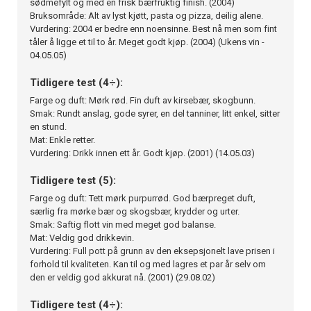
sødmefylt og med en frisk bærfruktig finish. (2004)
Bruksområde: Alt av lyst kjøtt, pasta og pizza, deilig alene.
Vurdering: 2004 er bedre enn noensinne. Best nå men som fint
tåler å ligge et til to år. Meget godt kjøp. (2004) (Ukens vin -
04.05.05)
Tidligere test (4÷):
Farge og duft: Mørk rød. Fin duft av kirsebær, skogbunn.
Smak: Rundt anslag, gode syrer, en del tanniner, litt enkel, sitter
en stund.
Mat: Enkle retter.
Vurdering: Drikk innen ett år. Godt kjøp. (2001) (14.05.03)
Tidligere test (5):
Farge og duft: Tett mørk purpurrød. God bærpreget duft,
særlig fra mørke bær og skogsbær, krydder og urter.
Smak: Saftig flott vin med meget god balanse.
Mat: Veldig god drikkevin.
Vurdering: Full pott på grunn av den eksepsjonelt lave prisen i
forhold til kvaliteten. Kan til og med lagres et par år selv om
den er veldig god akkurat nå. (2001) (29.08.02)
Tidligere test (4÷):