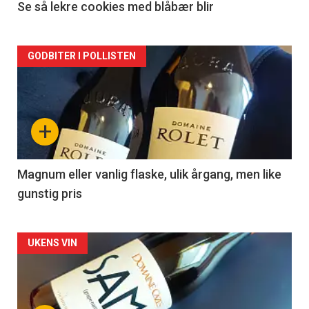
2
Se så lekre cookies med blåbær blir
Forsiden
GODBITER I POLLISTEN
akkurat
nå
+
-
3
Magnum eller vanlig flaske, ulik årgang, men like
gunstig pris
Forsiden
UKENS VIN
akkurat
nå