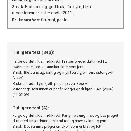
Smak:
Bløtt anslag, god frukt, fin syre, bløte
runde tanniner, sitter godt. (2011)
Bruksområde:
Grillmat, pasta.
Tidligere test (84p):
Farge og duft: Klar mørk rød. Fin bærpreget duft med litt
sødme, noe jordsmonnskarakter som jern.
Smak: Bløtt anslag, saftig og myk tvers gjennom, sitter godt.
(2006)
Bruksområde: Lyst kjøtt, pasta, pizza, kosevin.
Vurdering: Best innen et par år. Meget godt kjøp. 84 p (2006)
(11.02.09)
Tidligere test (4):
Farge og duft: Klar mørk rød. Parfymert ung frisk og bærpreget
duft med fin jordsmonnskarakter og snev av lær og jern.
Smak: Det samme preger smaken som er bløt og lett