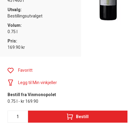
4514601
Utvalg:
Bestillingsutvalget
Volum:
0.75 l
Pris:
169.90 kr
Favoritt
Legg til Min vinkjeller
Bestill fra Vinmonopolet
0.75 l - kr 169.90
Bestill