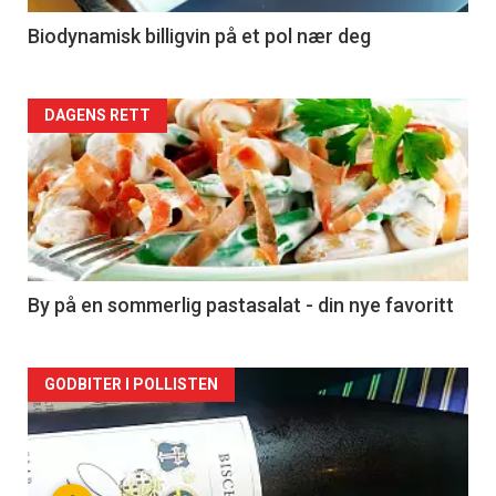
4
Biodynamisk billigvin på et pol nær deg
Forsiden
DAGENS RETT
akkurat
nå
-
5
By på en sommerlig pastasalat - din nye favoritt
Forsiden
GODBITER I POLLISTEN
akkurat
nå