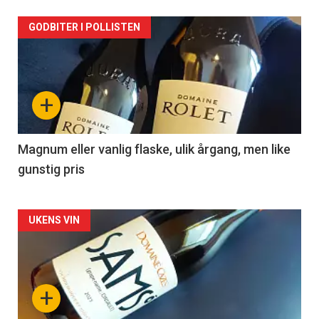
Forsiden
GODBITER I POLLISTEN
akkurat
nå
+
-
3
Magnum eller vanlig flaske, ulik årgang, men like
gunstig pris
Forsiden
UKENS VIN
akkurat
nå
+
-