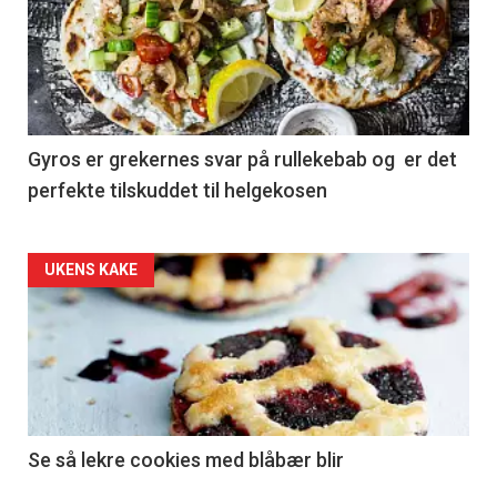
Gyros er grekernes svar på rullekebab og er det
perfekte tilskuddet til helgekosen
Forsiden
UKENS KAKE
akkurat
nå
-
2
Se så lekre cookies med blåbær blir