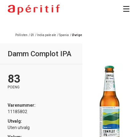
Registrer deg
Pollisten
/
Øl
/
India pale ale
/
Spania
/
Øvrige
Damm Complot IPA
83
POENG
Varenummer:
11185802
Utvalg:
Uten utvalg